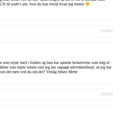
UN til noah’s ark. hvis du kan forstå hvad jeg mener
#3540621
r en som rejste med i foråret og hun har samme beskrivelse som mig af
oldene som rejste senere end jeg har sagsøgt adventureheart, så jeg har
et om det men ved du om det? Venlig hilsen Mette
#3540949