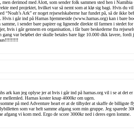
, men derimod med Alott, som sender folk sammen sted hen i Namibia – a
rekte med projektet, hvilket var så nemt som at klø sig bagi. Hvis du vil 
d “Noah’s Ark” er noget rejseselskaberne har fundet på, så de ikke behø
. Hvis i går ind på Harnas hjemmeside (www.harnas.org) kan i bare 
n samme, i sender bare papirer og lignende direkte til farmen i stedet for 
r jer, hvis i går gennem en organisation, i får bare beskederne fra rejsesel
ang var beløbet der skulle betales bare lige 10.000 dkk lavere, fordi je
s!!!!!!!!!
ark kan jeg oplyse jer at hvis i går ind på harnas.org vil i se at det e
ære mellemled. Harnas koster knap 4000kr om ugen.
mme på med Adventure heart er at de tilbyder at skaffe de billigste f
e flybilletten som var helt samme afgang som min gruppe. Jeg sparede 3
me afgang vi kom med. Ergo de score 3000kr ned i deres egen lomme.