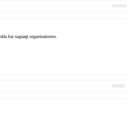
#3543656
ndda har sagsøgt organisationen.
#3544071