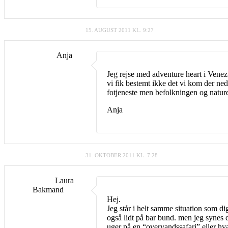
15. AUGUST 2011 KL. 9:27
Anja
Jeg rejse med adventure heart i Venezu
vi fik bestemt ikke det vi kom der ned
fotjeneste men befolkningen og naturen
Anja
31. OKTOBER 2011 KL. 7:28
Laura
Bakmand
Hej.
Jeg står i helt samme situation som di
også lidt på bar bund. men jeg synes 
uger på en “overvandssafari” eller hva