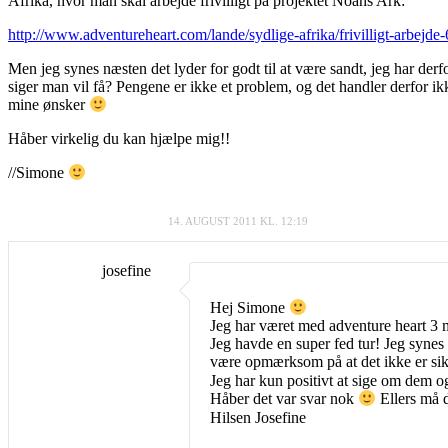
Afrika, hvor man skal arbejde frivilligt på projektet Noahs Ark:
http://www.adventureheart.com/lande/sydlige-afrika/frivilligt-arbejde-
Men jeg synes næsten det lyder for godt til at være sandt, jeg har derf
siger man vil få? Pengene er ikke et problem, og det handler derfor ik
mine ønsker
Håber virkelig du kan hjælpe mig!!
//Simone
14. AUGUST 2011 KL. 12:19
josefine
Hej Simone
Jeg har været med adventure heart 3 
Jeg havde en super fed tur! Jeg synes 
være opmærksom på at det ikke er sikk
Jeg har kun positivt at sige om dem o
Håber det var svar nok
Ellers må 
Hilsen Josefine