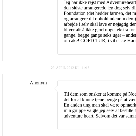
Jeg har ikke rejst med Adventureheart
den sidste arrangerede jeg dog selv di
Foundation (det hedder farmen, det me
og arrangere dit ophold udenom dem)
arbejde i selv skal lave er nøjagtig de
bliver altså ikke gjort noget ekstra fo
gange, begge gange seks uger – anden g
of cake! GOFD TUR, i vil elske Harna
29. APRIL 2012 KL. 11:16
Anonym
Til dem som ønsker at komme på Noahs 
det for at kunne tjene penge på at v
En anden ting man skal være opmærkso
min gruppe valgte jeg selv at bestill
adventure heart. Selvom det var sam