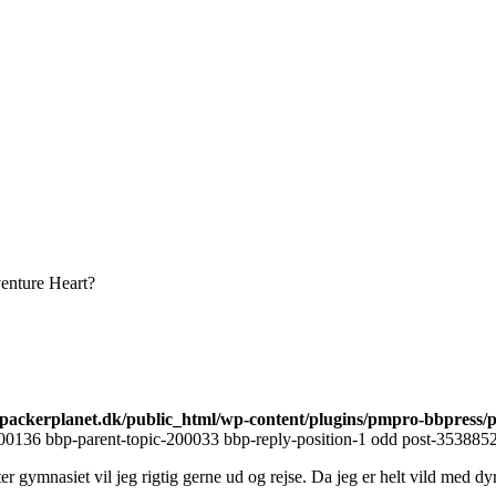
enture Heart?
ackerplanet.dk/public_html/wp-content/plugins/pmpro-bbpress/
00136 bbp-parent-topic-200033 bbp-reply-position-1 odd post-3538852 
er gymnasiet vil jeg rigtig gerne ud og rejse. Da jeg er helt vild med d