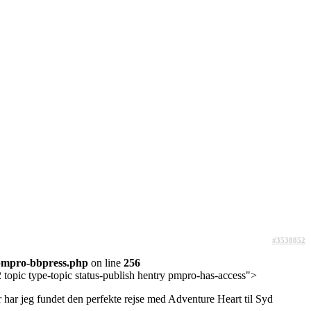
#3538852
pmpro-bbpress.php
on line
256
topic type-topic status-publish hentry pmpro-has-access">
yr har jeg fundet den perfekte rejse med Adventure Heart til Syd