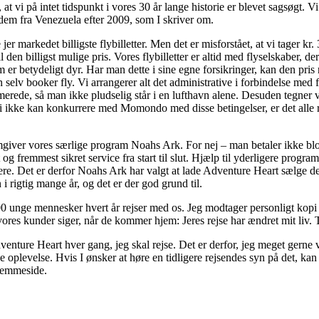
 at vi på intet tidspunkt i vores 30 år lange historie er blevet sagsøgt. V
em fra Venezuela efter 2009, som I skriver om.
e jer markedet billigste flybilletter. Men det er misforstået, at vi tager 
 den billigst mulige pris. Vores flybilletter er altid med flyselskaber, der
 er betydeligt dyr. Har man dette i sine egne forsikringer, kan den pris r
man selv booker fly. Vi arrangerer alt det administrative i forbindelse me
merede, så man ikke pludselig står i en lufthavn alene. Desuden tegner vi
i ikke kan konkurrere med Momondo med disse betingelser, er det alle rejse
mgiver vores særlige program Noahs Ark. For nej – man betaler ikke bl
fremmest sikret service fra start til slut. Hjælp til yderligere programl
re. Det er derfor Noahs Ark har valgt at lade Adventure Heart sælge d
 rigtig mange år, og det er der god grund til.
 600 unge mennesker hvert år rejser med os. Jeg modtager personligt kopi
es kunder siger, når de kommer hjem: Jeres rejse har ændret mit liv. 
enture Heart hver gang, jeg skal rejse. Det er derfor, jeg meget gerne vil 
ke oplevelse. Hvis I ønsker at høre en tidligere rejsendes syn på det, k
jemmeside.