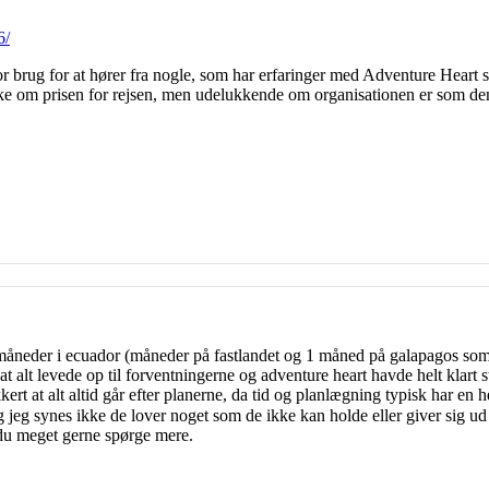
6/
or brug for at hører fra nogle, som har erfaringer med Adventure Heart s
ke om prisen for rejsen, men udelukkende om organisationen er som den giv
måneder i ecuador (måneder på fastlandet og 1 måned på galapagos som f
at alt levede op til forventningerne og adventure heart havde helt klart
ert at alt altid går efter planerne, da tid og planlægning typisk har en
g jeg synes ikke de lover noget som de ikke kan holde eller giver sig ud
du meget gerne spørge mere.