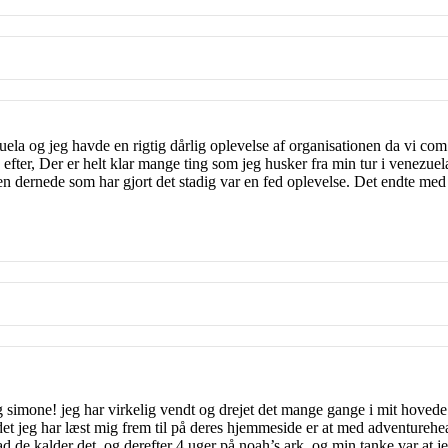
ela og jeg havde en rigtig dårlig oplevelse af organisationen da vi com 
 efter, Der er helt klar mange ting som jeg husker fra min tur i venezuel
 dernede som har gjort det stadig var en fed oplevelse. Det endte med vi
g simone! jeg har virkelig vendt og drejet det mange gange i mit hovede..
det jeg har læst mig frem til på deres hjemmeside er at med adventureh
d de kalder det. og derefter 4 uger på noah’s ark. og min tanke var at j