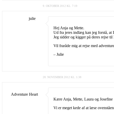
9. OKTOBER 2012 KL. 7:19
julie
Hej Anja og Mette.
Ud fra jeres indlæg kan jeg forstå, at
Jeg sidder og kigger på deres rejse ti
Vil fraråde mig at rejse med adventur
– Julie
28. NOVEMBER 2012 KL. 1:38
Adventure Heart
Kære Anja, Mette, Laura og Josefine
Vi er meget kede af at læse ovenståen