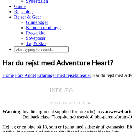
Sydøstasien
Guide
Rejseblog
Rejser & Gear
Guidebøger
Kampen mod myg
Rygsække
Soveposer
Tøj & Sko
Har du rejst med Adventure Heart?
Home
Fora
Andet
Erfaringer med rejsebureauer
Har du rejst med Adv
INDLÆG
12. AUGUST 2011 KL. 10:34
Warning
: Invalid argument supplied for foreach() in
/var/www/backp
Donbaek
class="loop-item-0 user-id-0 bbp-parent-forum-1
Hej jeg er en pige på 18, som er i gang med sidste år af gymnasiet. Eft