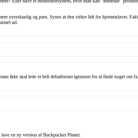
oftere? Eller have et moderatorsystem, hvor man kan “anmelde” problem
 mere overskuelig og pæn. Synes at den virker lidt for hjemmelavet. Fakti
sionel ud.
man ikke skal lede et helt debatforum igennem for at finde noget om fx
at lave en ny version af Backpacker Planet.