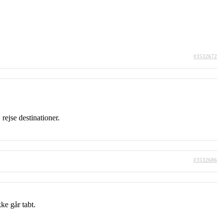
#3532672
rejse destinationer.
#3532686
ke går tabt.