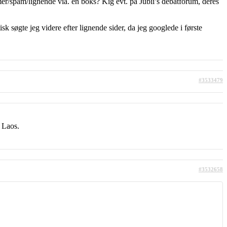
er/spam/lignende via. en boks? Kig evt. på Jubii’s debatforum, deres
sk søgte jeg videre efter lignende sider, da jeg googlede i første
#3533479
 Laos.
#3532658