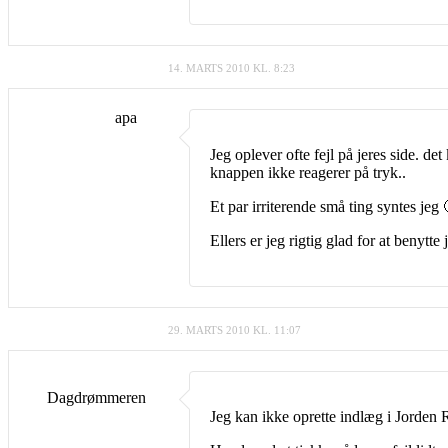
14. MARTS 2010 KL. 8:23
apa
Jeg oplever ofte fejl på jeres side. de
knappen ikke reagerer på tryk..
Et par irriterende små ting syntes jeg 
Ellers er jeg rigtig glad for at benytte 
29. MARTS 2010 KL. 11:07
Dagdrømmeren
Jeg kan ikke oprette indlæg i Jorden 