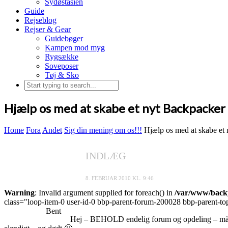
Sydøstasien
Guide
Rejseblog
Rejser & Gear
Guidebøger
Kampen mod myg
Rygsække
Soveposer
Tøj & Sko
Hjælp os med at skabe et nyt Backpacker
Home
Fora
Andet
Sig din mening om os!!!
Hjælp os med at skabe et 
INDLÆG
8. FEBRUAR 2010 KL. 9:46
Warning
: Invalid argument supplied for foreach() in
/var/www/backp
class="loop-item-0 user-id-0 bbp-parent-forum-200028 bbp-parent-top
Bent
Hej – BEHOLD endelig forum og opdeling – måske 