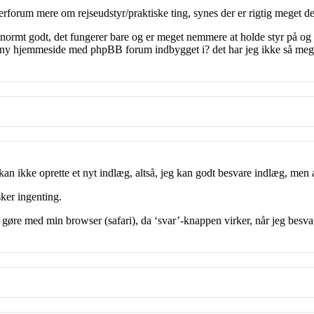
rforum mere om rejseudstyr/praktiske ting, synes der er rigtig meget 
rmt godt, det fungerer bare og er meget nemmere at holde styr på og 
ny hjemmeside med phpBB forum indbygget i? det har jeg ikke så meget 
kan ikke oprette et nyt indlæg, altså, jeg kan godt besvare indlæg, men 
sker ingenting.
at gøre med min browser (safari), da ‘svar’-knappen virker, når jeg besva