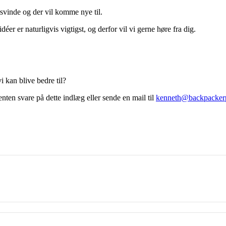
rsvinde og der vil komme nye til.
déer er naturligvis vigtigst, og derfor vil vi gerne høre fra dig.
i kan blive bedre til?
enten svare på dette indlæg eller sende en mail til
kenneth@backpacker