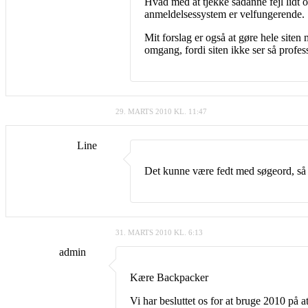
Hvad med at tjekke sådanne fejl lidt 
anmeldelsessystem er velfungerende.
Mit forslag er også at gøre hele siten
omgang, fordi siten ikke ser så profes
29. MARTS 2010 KL. 11:47
Line
Det kunne være fedt med søgeord, så 
31. MARTS 2010 KL. 6:13
admin
Kære Backpacker
Vi har besluttet os for at bruge 2010 på 