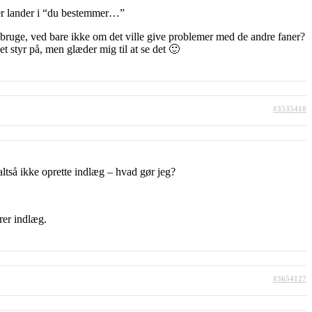
der lander i “du bestemmer…”
bruge, ved bare ikke om det ville give problemer med de andre faner?
styr på, men glæder mig til at se det 🙂
#3535410
altså ikke oprette indlæg – hvad gør jeg?
rer indlæg.
#3654127