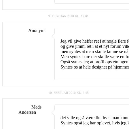
9. FEBRUAR 2010 KL. 12:01
Anonym
Jeg vil give heffer ret i at nogle flere 
og give jimmi ret i at et nyt forum vi
men syntes at man skulle kunne se når
Men syntes bare der skulle være en fo
Også syntes jeg at profil opsætningen
Syntes os at hele designet på hjemmes
10. FEBRUAR 2010 KL. 2:45
Mads
Andersen
det ville også være fint hvis man kun
Syntes også jeg har oplevet, hvis jeg 