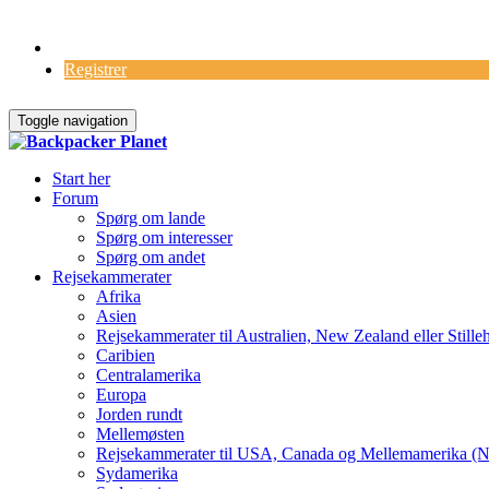
Log Ind
Registrer
Toggle navigation
Start her
Forum
Spørg om lande
Spørg om interesser
Spørg om andet
Rejsekammerater
Afrika
Asien
Rejsekammerater til Australien, New Zealand eller Stille
Caribien
Centralamerika
Europa
Jorden rundt
Mellemøsten
Rejsekammerater til USA, Canada og Mellemamerika (N
Sydamerika