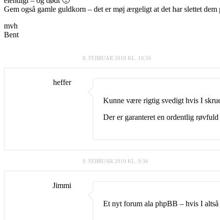
elendigt – og dødt 🙁
Gem også gamle guldkorn – det er møj ærgeligt at det har slettet dem 
mvh
Bent
8. FEBRUAR 2010 KL. 10:50
heffer
Kunne være rigtig svedigt hvis I skrue
Der er garanteret en ordentlig røvfuld 
9. FEBRUAR 2010 KL. 9:36
Jimmi
Et nyt forum ala phpBB – hvis I altså h