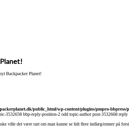
 Planet!
nyt Backpacker Planet!
ackerplanet.dk/public_html/wp-content/plugins/pmpro-bbpress/
ic-3532658 bbp-reply-position-2 odd topic-author post-3532668 reply 
ville det være rart om man kunne se lidt flere indlæg/emner på forsid