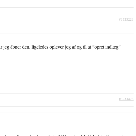
#3533223
r jeg åbner den, ligeledes oplever jeg af og til at “opret indlæg”
#3533478