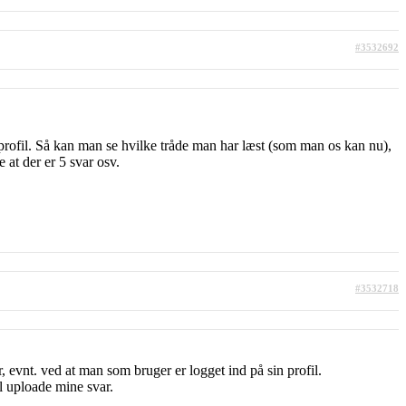
#3532692
n profil. Så kan man se hvilke tråde man har læst (som man os kan nu),
at der er 5 svar osv.
#3532718
 evnt. ved at man som bruger er logget ind på sin profil.
il uploade mine svar.