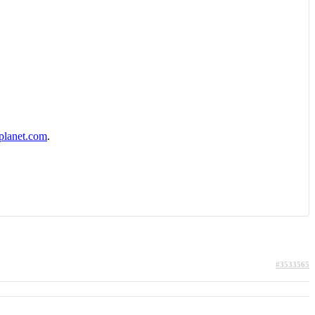
planet.com
.
#3533565