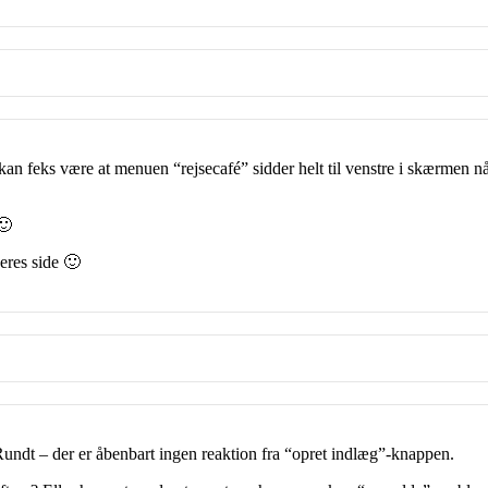
t kan feks være at menuen “rejsecafé” sidder helt til venstre i skærmen nå
🙂
jeres side 🙂
Rundt – der er åbenbart ingen reaktion fra “opret indlæg”-knappen.