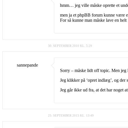
hmm… jeg ville måske oprette et unde
men ja et phpBB forum kunne være eno
For så kunne man måske lave en helt 
30. SEPTEMBER 2010 KL. 5:29
sannepande
Sorry – måske lidt off topic. Men jeg 
Jeg klikker på ‘opret indlæg’, og der 
Jeg går ikke ud fra, at det har noget 
25. SEPTEMBER 2015 KL. 13:49