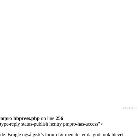
#3532668
pmpro-bbpress.php
on line
256
type-reply status-publish hentry pmpro-has-access">
e. Brugte også jysk’s forum før men det er da godt nok blevet