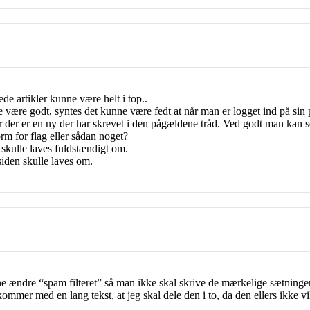
fede artikler kunne være helt i top..
lle være godt, syntes det kunne være fedt at når man er logget ind på si
 der er en ny der har skrevet i den pågældene tråd. Ved godt man kan se 
rm for flag eller sådan noget?
 skulle laves fuldstændigt om.
iden skulle laves om.
ne ændre “spam filteret” så man ikke skal skrive de mærkelige sætninger,
kommer med en lang tekst, at jeg skal dele den i to, da den ellers ikke v