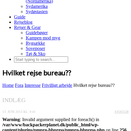
(Nordamerika)
Sydamerika
Sydøstasien
Guide
Rejseblog
Rejser & Gear
Guidebøger
Kampen mod myg
Rygsække
Soveposer
Tøj & Sko
Hvilket rejse bureau??
Home
Fora
Interesse
Frivilligt arbejde
Hvilket rejse bureau??
INDLÆG
13. JUNI 2013 KL. 9:41
#3545528
Warning
: Invalid argument supplied for foreach() in
/var/www/backpackerplanet.dk/public_html/wp-
content/plugins/pmpro-bbpress/pmpro-bbpress.php
on line
256