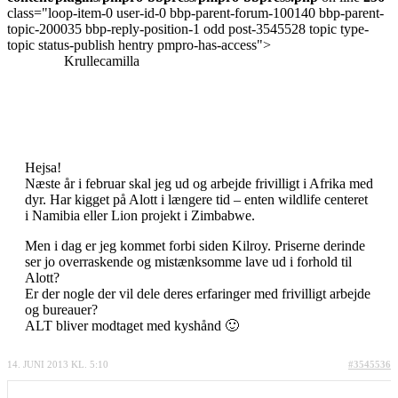
class="loop-item-0 user-id-0 bbp-parent-forum-100140 bbp-parent-
topic-200035 bbp-reply-position-1 odd post-3545528 topic type-
topic status-publish hentry pmpro-has-access">
Krullecamilla
Hejsa!
Næste år i februar skal jeg ud og arbejde frivilligt i Afrika med
dyr. Har kigget på Alott i længere tid – enten wildlife centeret
i Namibia eller Lion projekt i Zimbabwe.
Men i dag er jeg kommet forbi siden Kilroy. Priserne derinde
ser jo overraskende og mistænksomme lave ud i forhold til
Alott?
Er der nogle der vil dele deres erfaringer med frivilligt arbejde
og bureauer?
ALT bliver modtaget med kyshånd 🙂
14. JUNI 2013 KL. 5:10
#3545536