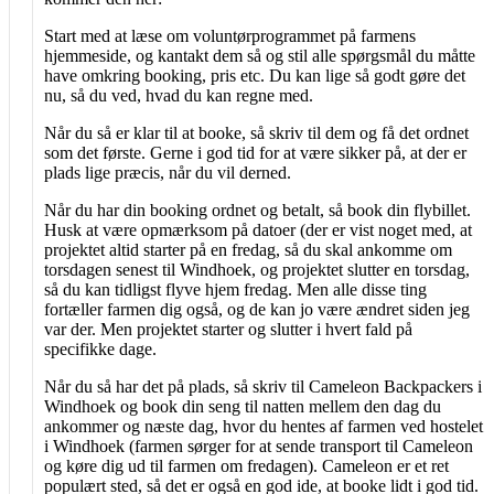
Start med at læse om voluntørprogrammet på farmens
hjemmeside, og kantakt dem så og stil alle spørgsmål du måtte
have omkring booking, pris etc. Du kan lige så godt gøre det
nu, så du ved, hvad du kan regne med.
Når du så er klar til at booke, så skriv til dem og få det ordnet
som det første. Gerne i god tid for at være sikker på, at der er
plads lige præcis, når du vil derned.
Når du har din booking ordnet og betalt, så book din flybillet.
Husk at være opmærksom på datoer (der er vist noget med, at
projektet altid starter på en fredag, så du skal ankomme om
torsdagen senest til Windhoek, og projektet slutter en torsdag,
så du kan tidligst flyve hjem fredag. Men alle disse ting
fortæller farmen dig også, og de kan jo være ændret siden jeg
var der. Men projektet starter og slutter i hvert fald på
specifikke dage.
Når du så har det på plads, så skriv til Cameleon Backpackers i
Windhoek og book din seng til natten mellem den dag du
ankommer og næste dag, hvor du hentes af farmen ved hostelet
i Windhoek (farmen sørger for at sende transport til Cameleon
og køre dig ud til farmen om fredagen). Cameleon er et ret
populært sted, så det er også en god ide, at booke lidt i god tid.