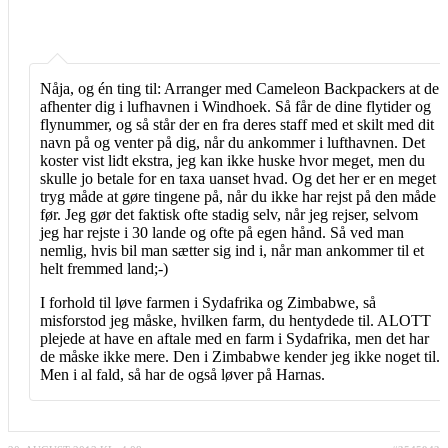
Nåja, og én ting til: Arranger med Cameleon Backpackers at de
afhenter dig i lufhavnen i Windhoek. Så får de dine flytider og
flynummer, og så står der en fra deres staff med et skilt med dit
navn på og venter på dig, når du ankommer i lufthavnen. Det
koster vist lidt ekstra, jeg kan ikke huske hvor meget, men du
skulle jo betale for en taxa uanset hvad. Og det her er en meget
tryg måde at gøre tingene på, når du ikke har rejst på den måde
før. Jeg gør det faktisk ofte stadig selv, når jeg rejser, selvom
jeg har rejste i 30 lande og ofte på egen hånd. Så ved man
nemlig, hvis bil man sætter sig ind i, når man ankommer til et
helt fremmed land;-)
I forhold til løve farmen i Sydafrika og Zimbabwe, så
misforstod jeg måske, hvilken farm, du hentydede til. ALOTT
plejede at have en aftale med en farm i Sydafrika, men det har
de måske ikke mere. Den i Zimbabwe kender jeg ikke noget til.
Men i al fald, så har de også løver på Harnas.