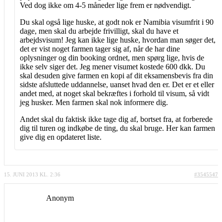
Ved dog ikke om 4-5 måneder lige frem er nødvendigt.
Du skal også lige huske, at godt nok er Namibia visumfrit i 90
dage, men skal du arbejde frivilligt, skal du have et
arbejdsvisum! Jeg kan ikke lige huske, hvordan man søger det,
det er vist noget farmen tager sig af, når de har dine
oplysninger og din booking ordnet, men spørg lige, hvis de
ikke selv siger det. Jeg mener visumet kostede 600 dkk. Du
skal desuden give farmen en kopi af dit eksamensbevis fra din
sidste afsluttede uddannelse, uanset hvad den er. Det er et eller
andet med, at noget skal bekræftes i forhold til visum, så vidt
jeg husker. Men farmen skal nok informere dig.
Andet skal du faktisk ikke tage dig af, bortset fra, at forberede
dig til turen og indkøbe de ting, du skal bruge. Her kan farmen
give dig en opdateret liste.
15. JUNI 2013 KL. 2:36
#3545547
Anonym