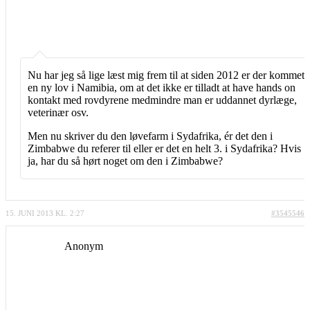
Nu har jeg så lige læst mig frem til at siden 2012 er der kommet
en ny lov i Namibia, om at det ikke er tilladt at have hands on
kontakt med rovdyrene medmindre man er uddannet dyrlæge,
veterinær osv.
Men nu skriver du den løvefarm i Sydafrika, ér det den i
Zimbabwe du referer til eller er det en helt 3. i Sydafrika? Hvis
ja, har du så hørt noget om den i Zimbabwe?
15. JUNI 2013 KL. 2:27
#3545546
Anonym