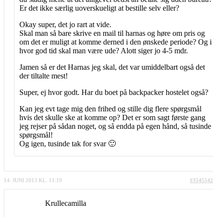
Er det ikke særlig uoverskueligt at bestille selv eller?
Okay super, det jo rart at vide.
Skal man så bare skrive en mail til harnas og høre om pris og
om det er muligt at komme derned i den ønskede periode? Og i
hvor god tid skal man være ude? Alott siger jo 4-5 mdr.
Jamen så er det Harnas jeg skal, det var umiddelbart også det
der tiltalte mest!
Super, ej hvor godt. Har du boet på backpacker hostelet også?
Kan jeg evt tage mig den frihed og stille dig flere spørgsmål
hvis det skulle ske at komme op? Det er som sagt første gang
jeg rejser på sådan noget, og så endda på egen hånd, så tusinde
spørgsmål!
Og igen, tusinde tak for svar 🙂
14. JUNI 2013 KL. 11:19
#3545542
Krullecamilla