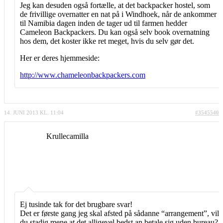
Jeg kan desuden også fortælle, at det backpacker hostel, som
de frivillige overnatter en nat på i Windhoek, når de ankommer
til Namibia dagen inden de tager ud til farmen hedder
Cameleon Backpackers. Du kan også selv book overnatning
hos dem, det koster ikke ret meget, hvis du selv gør det.
Her er deres hjemmeside:
http://www.chameleonbackpackers.com
14. JUNI 2013 KL. 11:04
#3545540
Krullecamilla
Ej tusinde tak for det brugbare svar!
Det er første gang jeg skal afsted på sådanne “arrangement”, vil
du stadig mene at det alligevel bedst an betale sig uden bureau?