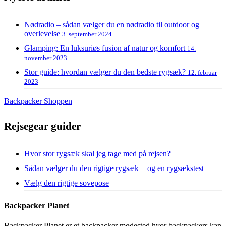
Nødradio – sådan vælger du en nødradio til outdoor og
overlevelse
3. september 2024
Glamping: En luksuriøs fusion af natur og komfort
14.
november 2023
Stor guide: hvordan vælger du den bedste rygsæk?
12. februar
2023
Backpacker Shoppen
Rejsegear guider
Hvor stor rygsæk skal jeg tage med på rejsen?
Sådan vælger du den rigtige rygsæk + og en rygsækstest
Vælg den rigtige sovepose
Backpacker Planet
Backpacker Planet er et backpacker mødested hvor backpackers kan