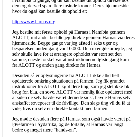
i Namibia to gange, og du kan bestille dit ophold direkte hos
dem og derved spare flere tusinde kroner. Deres hjemmeside,
hvor du også kan bestille dit ophold er:
http://www.harnas.org
Jeg bestilte mit første ophold på Harnas i Namibia gennem
ALOTT, mit andet bestilte jeg direkte gennem Harnas via deres
hjemmeside. Begge gange var jeg afsted i seks uger og
besparelsen anden gang var 10.000. Den mængde arbejde, jeg
selv skulle lave for at arrangere opholdet var stort set den
samme, eneste forskel var at instruktionerne første gang kom
fra ALOTT og anden gang direkte fra Harnas.
Desuden så er oplysningerne fra ALOTT ikke altid helt
opdaterede omkring situationen på farmen. Jeg fik grundet
instruktioner fra ALOTT købt flere ting, som jeg slet ikke fik
brug for, bl.a. en sove. ALOTT var nemlig ikke opdateret med,
at siden de selv havde været dernede sidst, havde Harnas selv
anskaffet soveposer til de frivillige. Den slags ting vil du få at
vide, hvis du selv er i direkte kontakt med farmen.
Jeg mødte desuden flere på Harnas, som også havde været på
løvefarmen i Sydafrika, og de fortalte, at Harnas var langt
bedre og meget mere “hands-on”.