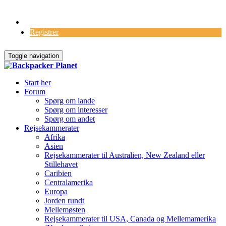
Log Ind
Registrer
Toggle navigation
Start her
Forum
Spørg om lande
Spørg om interesser
Spørg om andet
Rejsekammerater
Afrika
Asien
Rejsekammerater til Australien, New Zealand eller
Stillehavet
Caribien
Centralamerika
Europa
Jorden rundt
Mellemøsten
Rejsekammerater til USA, Canada og Mellemamerika