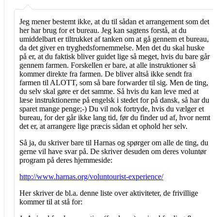
Jeg mener bestemt ikke, at du til sådan et arrangement som det
her har brug for et bureau. Jeg kan sagtens forstå, at du
umiddelbart er tiltrukket af tanken om at gå gennem et bureau,
da det giver en tryghedsfornemmelse. Men det du skal huske
på er, at du faktisk bliver guidet lige så meget, hvis du bare går
gennem farmen. Forskellen er bare, at alle instruktioner så
kommer direkte fra farmen. De bliver altså ikke sendt fra
farmen til ALOTT, som så bare forwarder til sig. Men de ting,
du selv skal gøre er det samme. Så hvis du kan leve med at
læse instruktionerne på engelsk i stedet for på dansk, så har du
sparet mange penge;-) Du vil nok fortryde, hvis du vælger et
bureau, for der går ikke lang tid, før du finder ud af, hvor nemt
det er, at arrangere lige præcis sådan et ophold her selv.
Så ja, du skriver bare til Harnas og spørger om alle de ting, du
gerne vil have svar på. De skriver desuden om deres voluntør
program på deres hjemmeside:
http://www.harnas.org/voluntourist-experience/
Her skriver de bl.a. denne liste over aktiviteter, de frivillige
kommer til at stå for: