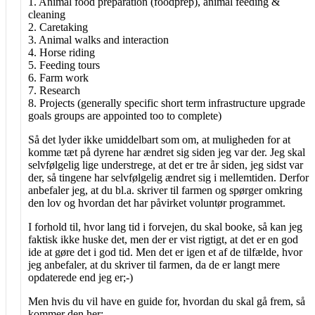
1. Animal food preparation (foodprep), animal feeding &
cleaning
2. Caretaking
3. Animal walks and interaction
4. Horse riding
5. Feeding tours
6. Farm work
7. Research
8. Projects (generally specific short term infrastructure upgrade
goals groups are appointed too to complete)
Så det lyder ikke umiddelbart som om, at muligheden for at
komme tæt på dyrene har ændret sig siden jeg var der. Jeg skal
selvfølgelig lige understrege, at det er tre år siden, jeg sidst var
der, så tingene har selvfølgelig ændret sig i mellemtiden. Derfor
anbefaler jeg, at du bl.a. skriver til farmen og spørger omkring
den lov og hvordan det har påvirket voluntør programmet.
I forhold til, hvor lang tid i forvejen, du skal booke, så kan jeg
faktisk ikke huske det, men der er vist rigtigt, at det er en god
ide at gøre det i god tid. Men det er igen et af de tilfælde, hvor
jeg anbefaler, at du skriver til farmen, da de er langt mere
opdaterede end jeg er;-)
Men hvis du vil have en guide for, hvordan du skal gå frem, så
kommer den her: