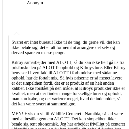
Anonym
Svaret er: Intet bureau! Ikke til de ting, du gerne vil, det kan
ikke betale sig, det er alt for nemt at arrangere det selv og
derved spare en masse penge.
Kilroy samarbejder med ALOTT, så du kan ikke helt gå us fra
prisforskellen på ALOTTs ophold og Kilroys ture. Eller Kilroy
henviser i hvert fald til ALOTT i forbindelse med sådanne
ophold, har de fortalt mig. Så hvis priserne er så meget lavere,
er det simpelthen fordi, det er et produkt af en helt anden
kaliber. Ikke forstået på den måde, at Kilroys produkter ikke er
kvalitet, men at der findes mange forskellige turer og ophold,
man kan købe, og det varierer meget, hvad de indeholder, så
det kan være svært at sammenligne.
MEN! Hvis du vil til Wildlife Centeret i Namibia, så lad være
med at bestille gennem ALOTT. Det kan simpelthen ikke
betale sig rent økonomisk. Jeg har arbejdet frivilligt på centeret