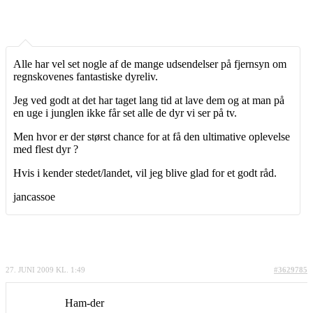
Alle har vel set nogle af de mange udsendelser på fjernsyn om
regnskovenes fantastiske dyreliv.
Jeg ved godt at det har taget lang tid at lave dem og at man på
en uge i junglen ikke får set alle de dyr vi ser på tv.
Men hvor er der størst chance for at få den ultimative oplevelse
med flest dyr ?
Hvis i kender stedet/landet, vil jeg blive glad for et godt råd.
jancassoe
27. JUNI 2009 KL. 1:49
#3629785
Ham-der