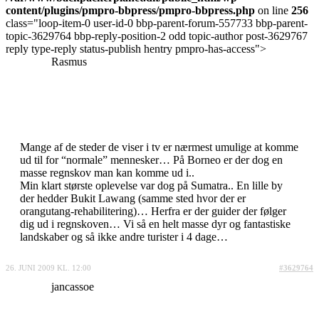
content/plugins/pmpro-bbpress/pmpro-bbpress.php
on line
256
class="loop-item-0 user-id-0 bbp-parent-forum-557733 bbp-parent-
topic-3629764 bbp-reply-position-2 odd topic-author post-3629767
reply type-reply status-publish hentry pmpro-has-access">
Rasmus
Mange af de steder de viser i tv er nærmest umulige at komme
ud til for “normale” mennesker… På Borneo er der dog en
masse regnskov man kan komme ud i..
Min klart største oplevelse var dog på Sumatra.. En lille by
der hedder Bukit Lawang (samme sted hvor der er
orangutang-rehabilitering)… Herfra er der guider der følger
dig ud i regnskoven… Vi så en helt masse dyr og fantastiske
landskaber og så ikke andre turister i 4 dage…
26. JUNI 2009 KL. 12:00
#3629764
jancassoe