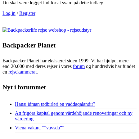
Du skal være logget ind for at svare på dette indlæg.
Log in
/
Register
Backpacker Planet
Backpacker Planet har eksisteret siden 1999. Vi har hjulpet mere
end 20.000 med deres rejser i vores
forum
og hundredvis har fundet
en
rejsekammerat
.
Nyt i forummet
Hansı idman tədbirləri ən yaddaqalandır?
Att frigöra kapital genom värdehöjande renoveringar och ny
värdering
Viena vakara “”vavsda””