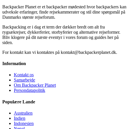
Backpacker Planet er et backpacker mødested hvor backpackers kan
udveksle erfaringer, finde rejsekammerater og stil dine spørgsmål på
Danmarks største rejseforum.
Backpacking er i dag et term der dækker bredt om alt fra
rygsækrejser, dykkerferier, storbyferier og alternative rejseformer.
Bliv klogere på dit næste eventyr i vores forum og guides her på
siden.
For kontakt kan vi kontaktes på kontakt@backpackerplanet.dk.
Information
Kontakt os
Samarbejde
Om Backpacker Planet
Persondatapolitik
Populære Lande
Australien
Indien
Indonesien
Nepal