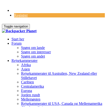
Log Ind
Registrer
Toggle navigation
Start her
Forum
Spørg om lande
Spørg om interesser
Spørg om andet
Rejsekammerater
Afrika
Asien
Rejsekammerater til Australien, New Zealand eller
Stillehavet
Caribien
Centralamerika
Europa
Jorden rundt
Mellemøsten
Rejsekammerater til USA, Canada og Mellemamerika