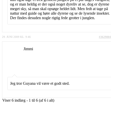
og er man heldig er der også noget dyreliv at se, dog er dyrene
meget sky, så man skal opsøge heldet lidt. Men fedt at tage på
nattur med guide og høre alle dyrene og se de lysende insekter.
Der findes desuden nogle rigtig fede grotter i junglen.
29. JUNI 2009 KL. 9:46
#3629804
Jimmi
Jeg tror Guyana vil være et godt sted.
Viser 6 indlæg - 1 til 6 (af 6 i alt)