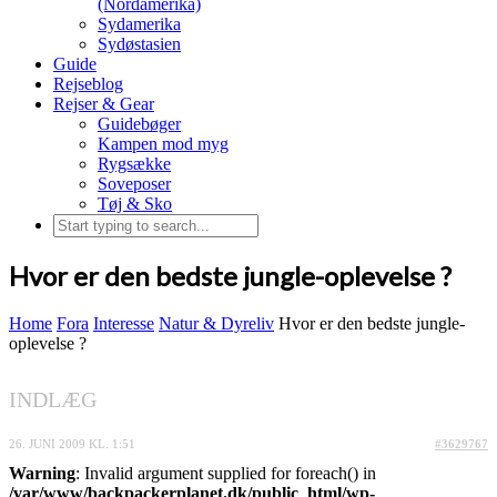
(Nordamerika)
Sydamerika
Sydøstasien
Guide
Rejseblog
Rejser & Gear
Guidebøger
Kampen mod myg
Rygsække
Soveposer
Tøj & Sko
Hvor er den bedste jungle-oplevelse ?
Home
Fora
Interesse
Natur & Dyreliv
Hvor er den bedste jungle-
oplevelse ?
INDLÆG
26. JUNI 2009 KL. 1:51
#3629767
Warning
: Invalid argument supplied for foreach() in
/var/www/backpackerplanet.dk/public_html/wp-