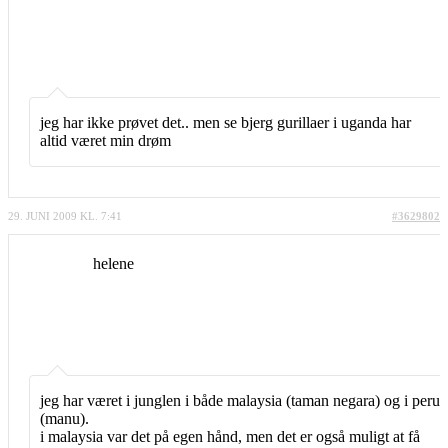
jeg har ikke prøvet det.. men se bjerg gurillaer i uganda har
altid været min drøm
29. JUNI 2009 KL. 7:41
#3629802
helene
jeg har været i junglen i både malaysia (taman negara) og i peru
(manu).
i malaysia var det på egen hånd, men det er også muligt at få