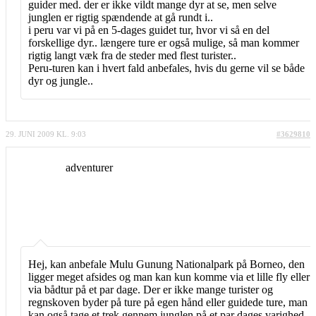
guider med. der er ikke vildt mange dyr at se, men selve
junglen er rigtig spændende at gå rundt i..
i peru var vi på en 5-dages guidet tur, hvor vi så en del
forskellige dyr.. længere ture er også mulige, så man kommer
rigtig langt væk fra de steder med flest turister..
Peru-turen kan i hvert fald anbefales, hvis du gerne vil se både
dyr og jungle..
29. JUNI 2009 KL. 9:03
#3629810
adventurer
Hej, kan anbefale Mulu Gunung Nationalpark på Borneo, den
ligger meget afsides og man kan kun komme via et lille fly eller
via bådtur på et par dage. Der er ikke mange turister og
regnskoven byder på ture på egen hånd eller guidede ture, man
kan også tage et trek gennem junglen på et par dages varighed,