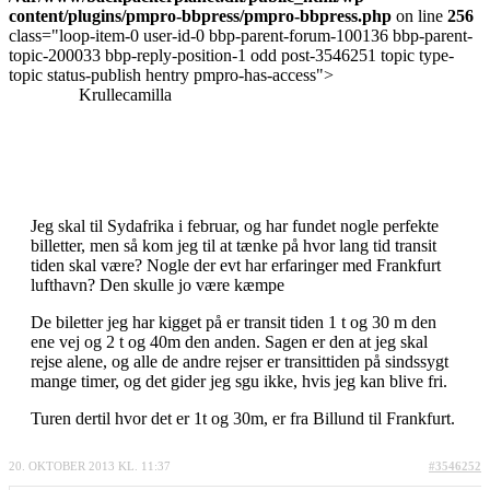
content/plugins/pmpro-bbpress/pmpro-bbpress.php
on line
256
class="loop-item-0 user-id-0 bbp-parent-forum-100136 bbp-parent-
topic-200033 bbp-reply-position-1 odd post-3546251 topic type-
topic status-publish hentry pmpro-has-access">
Krullecamilla
Jeg skal til Sydafrika i februar, og har fundet nogle perfekte
billetter, men så kom jeg til at tænke på hvor lang tid transit
tiden skal være? Nogle der evt har erfaringer med Frankfurt
lufthavn? Den skulle jo være kæmpe
De biletter jeg har kigget på er transit tiden 1 t og 30 m den
ene vej og 2 t og 40m den anden. Sagen er den at jeg skal
rejse alene, og alle de andre rejser er transittiden på sindssygt
mange timer, og det gider jeg sgu ikke, hvis jeg kan blive fri.
Turen dertil hvor det er 1t og 30m, er fra Billund til Frankfurt.
20. OKTOBER 2013 KL. 11:37
#3546252