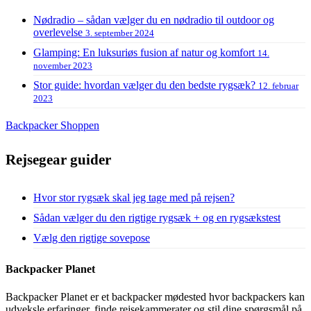
Nødradio – sådan vælger du en nødradio til outdoor og
overlevelse
3. september 2024
Glamping: En luksuriøs fusion af natur og komfort
14.
november 2023
Stor guide: hvordan vælger du den bedste rygsæk?
12. februar
2023
Backpacker Shoppen
Rejsegear guider
Hvor stor rygsæk skal jeg tage med på rejsen?
Sådan vælger du den rigtige rygsæk + og en rygsækstest
Vælg den rigtige sovepose
Backpacker Planet
Backpacker Planet er et backpacker mødested hvor backpackers kan
udveksle erfaringer, finde rejsekammerater og stil dine spørgsmål på