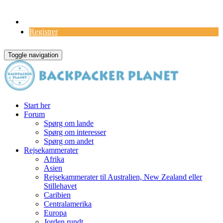
Log Ind
Registrer
Toggle navigation
Start her
Forum
Spørg om lande
Spørg om interesser
Spørg om andet
Rejsekammerater
Afrika
Asien
Rejsekammerater til Australien, New Zealand eller
Stillehavet
Caribien
Centralamerika
Europa
Jorden rundt