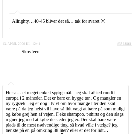
Allrighty…40-45 bliver det så… tak for svaret 🙂
13. APRIL 2009 KL. 12:41
#3528861
Skovfeen
Hejsa… et meget enkelt spørgsmål.. Jeg skal afsted rundt i
europa i 2 måneder. Det er bare en hygge tur.. Og mangler en
ny rygsæk. Jeg er dog i tvivl om hvor mange liter den skal
være på da jeg helst vil have så lidt vægt at bære på som muligt
og købe grej hen af vejen. F.eks shampoo, t-shirts og den slags
regner jeg med at købe de steder jeg er..Der skal bare være
plads til de mest nødvendige ting. så hvad ville i vælge? jeg
tænkte på en på omkring 38 liter? eller er det for lidt…