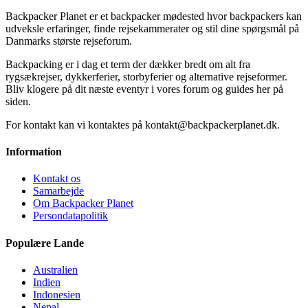
Backpacker Planet er et backpacker mødested hvor backpackers kan
udveksle erfaringer, finde rejsekammerater og stil dine spørgsmål på
Danmarks største rejseforum.
Backpacking er i dag et term der dækker bredt om alt fra
rygsækrejser, dykkerferier, storbyferier og alternative rejseformer.
Bliv klogere på dit næste eventyr i vores forum og guides her på
siden.
For kontakt kan vi kontaktes på kontakt@backpackerplanet.dk.
Information
Kontakt os
Samarbejde
Om Backpacker Planet
Persondatapolitik
Populære Lande
Australien
Indien
Indonesien
Nepal