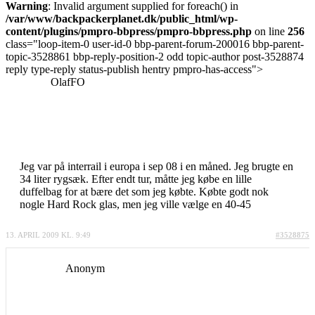
Warning
: Invalid argument supplied for foreach() in
/var/www/backpackerplanet.dk/public_html/wp-
content/plugins/pmpro-bbpress/pmpro-bbpress.php
on line
256
class="loop-item-0 user-id-0 bbp-parent-forum-200016 bbp-parent-
topic-3528861 bbp-reply-position-2 odd topic-author post-3528874
reply type-reply status-publish hentry pmpro-has-access">
OlafFO
Jeg var på interrail i europa i sep 08 i en måned. Jeg brugte en
34 liter rygsæk. Efter endt tur, måtte jeg købe en lille
duffelbag for at bære det som jeg købte. Købte godt nok
nogle Hard Rock glas, men jeg ville vælge en 40-45
13. APRIL 2009 KL. 9:49
#3528875
Anonym