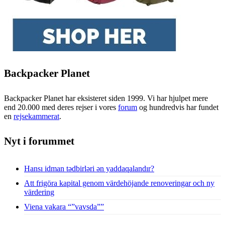
Backpacker Planet
Backpacker Planet har eksisteret siden 1999. Vi har hjulpet mere
end 20.000 med deres rejser i vores
forum
og hundredvis har fundet
en
rejsekammerat
.
Nyt i forummet
Hansı idman tədbirləri ən yaddaqalandır?
Att frigöra kapital genom värdehöjande renoveringar och ny
värdering
Viena vakara “”vavsda””