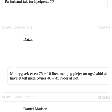
På forhånd tak for hjælpen.. 🙂
14. APRIL 2009 KL. 8:31
#3528879
Daizz
Min rygsæk er en 75 + 10 liter, men jeg plejer nu også altid at
have et telt med. Synes 40 – 45 lyder af lidt.
14. APRIL 2009 KL. 12:27
#3528885
Daniel Madsen