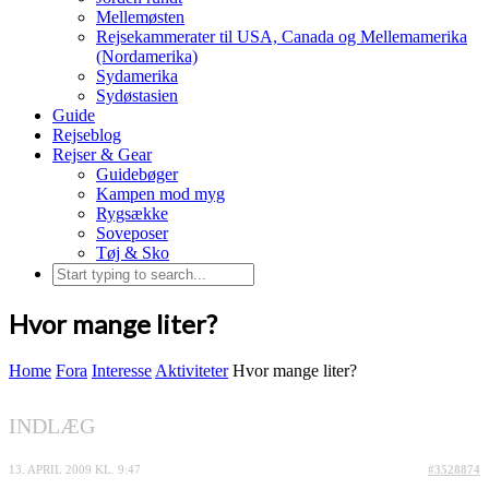
Mellemøsten
Rejsekammerater til USA, Canada og Mellemamerika
(Nordamerika)
Sydamerika
Sydøstasien
Guide
Rejseblog
Rejser & Gear
Guidebøger
Kampen mod myg
Rygsække
Soveposer
Tøj & Sko
Hvor mange liter?
Home
Fora
Interesse
Aktiviteter
Hvor mange liter?
INDLÆG
13. APRIL 2009 KL. 9:47
#3528874