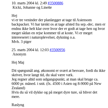
10. marts 2004 kl. 2:49
#3500886
Kicki, Johanne og Linette
Hej
vi er tre veninder der planlægger at tage til Asiensom
backpacker. Vi har tænkt os at tage afsted fra sep.-dec. men er
endnu ikke helt klar over hvor der er godt at tage hen og hvor
meget sådan en rejse kommer til at koste. Vi er meget
intereeseret i naturoplevelser, dykning o.a.
Mvh. 3 piger
25. marts 2004 kl. 12:03
#3500956
Anonym
Hej Maj
Dit spørgsmål ang. økonomi er svært at besvare, fordi du ikke
skriver, hvor langt tid, du skal være væk.
Jeg regner altid som udgangspunkt, at man skal bruge ca.
6000 pr. måned. i snit. (fx. 4500 i Asien og 8-9000 på New
Zealand)
Hvis du så vil dykke og på meget dyre ture, så bliver det
mere.
Raslyng