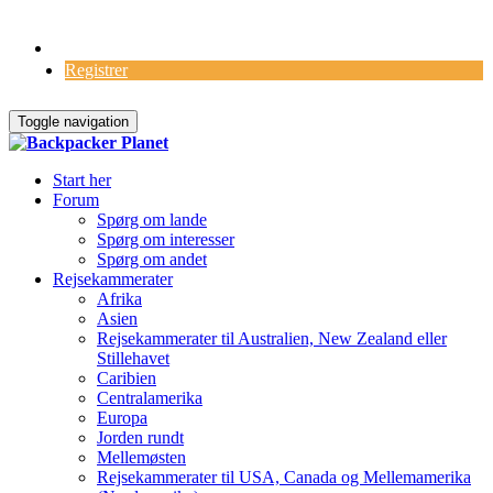
Log Ind
Registrer
Toggle navigation
Start her
Forum
Spørg om lande
Spørg om interesser
Spørg om andet
Rejsekammerater
Afrika
Asien
Rejsekammerater til Australien, New Zealand eller
Stillehavet
Caribien
Centralamerika
Europa
Jorden rundt
Mellemøsten
Rejsekammerater til USA, Canada og Mellemamerika