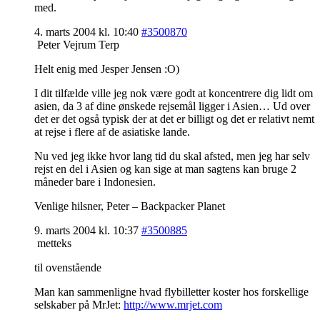
med.
4. marts 2004 kl. 10:40
#3500870
Peter Vejrum Terp
Helt enig med Jesper Jensen :O)
I dit tilfælde ville jeg nok være godt at koncentrere dig lidt om
asien, da 3 af dine ønskede rejsemål ligger i Asien… Ud over
det er det også typisk der at det er billigt og det er relativt nemt
at rejse i flere af de asiatiske lande.
Nu ved jeg ikke hvor lang tid du skal afsted, men jeg har selv
rejst en del i Asien og kan sige at man sagtens kan bruge 2
måneder bare i Indonesien.
Venlige hilsner, Peter – Backpacker Planet
9. marts 2004 kl. 10:37
#3500885
metteks
til ovenstående
Man kan sammenligne hvad flybilletter koster hos forskellige
selskaber på MrJet:
http://www.mrjet.com