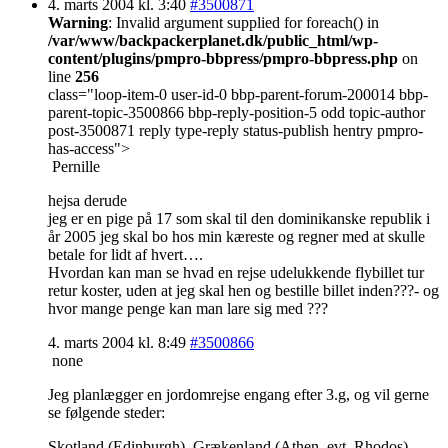
4. marts 2004 kl. 3:40
#3500871
Warning
: Invalid argument supplied for foreach() in
/var/www/backpackerplanet.dk/public_html/wp-
content/plugins/pmpro-bbpress/pmpro-bbpress.php
on
line
256
class="loop-item-0 user-id-0 bbp-parent-forum-200014 bbp-
parent-topic-3500866 bbp-reply-position-5 odd topic-author
post-3500871 reply type-reply status-publish hentry pmpro-
has-access">
Pernille
hejsa derude
jeg er en pige på 17 som skal til den dominikanske republik i
år 2005 jeg skal bo hos min kæreste og regner med at skulle
betale for lidt af hvert….
Hvordan kan man se hvad en rejse udelukkende flybillet tur
retur koster, uden at jeg skal hen og bestille billet inden???- og
hvor mange penge kan man lare sig med ???
4. marts 2004 kl. 8:49
#3500866
none
Jeg planlægger en jordomrejse engang efter 3.g, og vil gerne
se følgende steder:
Skotland (Edinburgh), Grækenland (Athen, evt. Rhodos),