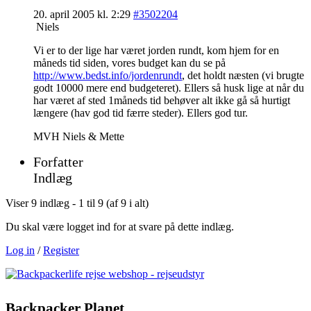
20. april 2005 kl. 2:29
#3502204
Niels
Vi er to der lige har været jorden rundt, kom hjem for en
måneds tid siden, vores budget kan du se på
http://www.bedst.info/jordenrundt
, det holdt næsten (vi brugte
godt 10000 mere end budgeteret). Ellers så husk lige at når du
har været af sted 1måneds tid behøver alt ikke gå så hurtigt
længere (hav god tid færre steder). Ellers god tur.
MVH Niels & Mette
Forfatter
Indlæg
Viser 9 indlæg - 1 til 9 (af 9 i alt)
Du skal være logget ind for at svare på dette indlæg.
Log in
/
Register
Backpacker Planet