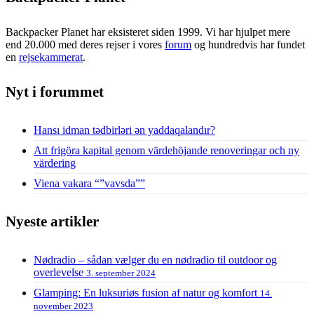
Backpacker Planet har eksisteret siden 1999. Vi har hjulpet mere
end 20.000 med deres rejser i vores
forum
og hundredvis har fundet
en
rejsekammerat
.
Nyt i forummet
Hansı idman tədbirləri ən yaddaqalandır?
Att frigöra kapital genom värdehöjande renoveringar och ny
värdering
Viena vakara “”vavsda””
Nyeste artikler
Nødradio – sådan vælger du en nødradio til outdoor og
overlevelse
3. september 2024
Glamping: En luksuriøs fusion af natur og komfort
14.
november 2023