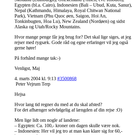
Egypten (bl.a. Cairo), Indonesien (Bali – Ubud, Kuta, Sanur),
Nepal (Kathmandu, Himalaya, Royal Chitwan National
Park), Vietnam (Phu Quoc øen, Saigon, Hoi An,
Tonkinbugten, Hoa Lu), New Zealand (Nordøen) og sidst
Alaska og Utah/Rocky Mountains.
Hvor mange penge får jeg brug for? Det skal lige siges, at jeg
rejser med rygsæk. Gode råd og egne erfaringer vil jeg også
gerne høre!
På forhånd mange tak:-)
Venligst, Maj
4. marts 2004 kl. 9:13
#3500868
Peter Vejrum Terp
Hejsa
Hvor lang tid regner du med at du skal afsted?
For det afhænger selvfølgelig af længden af din rejse :O)
Men lige lidt om nogle af landene:
– Egypten: Ca. 100,- kroner om dagen skulle være nok.
– Indonesien: Her vil jeg tro at man kan klare sig for 60,-