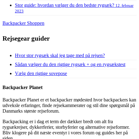
Stor guide: hvordan vælger du den bedste rygsæk?
12. februar
2023
Backpacker Shoppen
Rejsegear guider
Hvor stor rygsæk skal jeg tage med på rejsen?
Sådan vælger du den rigtige rygsæk + og en rygsækstest
Vælg den rigtige sovepose
Backpacker Planet
Backpacker Planet er et backpacker mødested hvor backpackers kan
udveksle erfaringer, finde rejsekammerater og stil dine spørgsmål på
Danmarks største rejseforum.
Backpacking er i dag et term der dækker bredt om alt fra
rygsækrejser, dykkerferier, storbyferier og alternative rejseformer.
Bliv klogere på dit næste eventyr i vores forum og guides her på
siden.