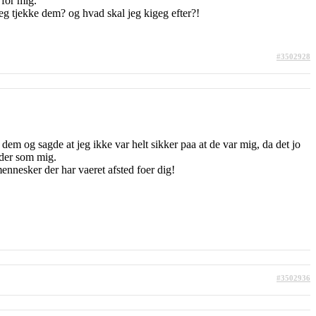
 for mig.
g tjekke dem? og hvad skal jeg kigeg efter?!
#3502928
 dem og sagde at jeg ikke var helt sikker paa at de var mig, da det jo
eder som mig.
nnesker der har vaeret afsted foer dig!
#3502936