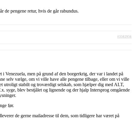
år de pengene retur, hvis de går rabundus.
#3502956
et i Venezuela, men på grund af den borgerkrig, der var i landet på
ne selv vælge, om vi ville have alle pengene tilbage, eller om vi ville
 et utroligt stabilt og troværdigt selskab, som hjælper dig med ALT,
f.x. syge, blev bestjålet og lignende og der hjalp Intersprog omgående
ysninger.
nge før.
leverer de gerne mailadresse til dem, som tidligere har været på