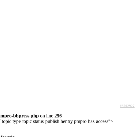
#3502927
pmpro-bbpress.php
on line
256
topic type-topic status-publish hentry pmpro-has-access">