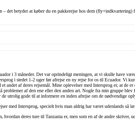
n – det betyder at køber du en pakkerejse hos dem (fly+indkvartering) f
cuador i 3 måneder. Det var oprindeligt meningen, at vi skulle have vær
sprog i stedet 1-2 uger før afrejse en ny rejse for os til Ecuador. Vi kun
il et andet af deres rejsemål. Mine oplevelser med Intersprog er, at de er
tå problemer af den ene eller den anden art. Nogle fra min gruppe blev 
de utrolig gode til at informere en inden afrejse om de nødvendige opl
ejser med Intersprog, specielt hvis man aldrig har været udenlands så læ
, hvordan deres ture til Tanzania er, men som en af de andre skriver, ud