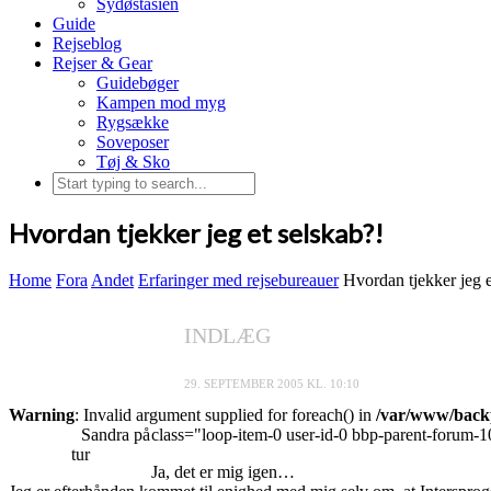
Sydøstasien
Guide
Rejseblog
Rejser & Gear
Guidebøger
Kampen mod myg
Rygsække
Soveposer
Tøj & Sko
Hvordan tjekker jeg et selskab?!
Home
Fora
Andet
Erfaringer med rejsebureauer
Hvordan tjekker jeg e
INDLÆG
29. SEPTEMBER 2005 KL. 10:10
Warning
: Invalid argument supplied for foreach() in
/var/www/backp
Sandra på
class="loop-item-0 user-id-0 bbp-parent-forum-1
tur
Ja, det er mig igen…