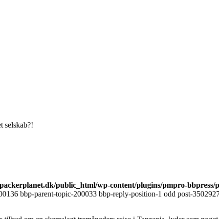
t selskab?!
ackerplanet.dk/public_html/wp-content/plugins/pmpro-bbpress/
00136 bbp-parent-topic-200033 bbp-reply-position-1 odd post-3502927 