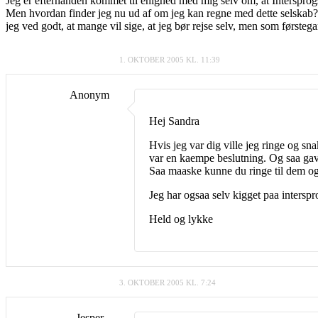
Jeg er efterhånden kommet til enighed med mig selv om, at Intersprog
Men hvordan finder jeg nu ud af om jeg kan regne med dette selskab? 
jeg ved godt, at mange vil sige, at jeg bør rejse selv, men som første
1. OKTOBER 2005 KL. 11:39
Anonym
Hej Sandra
Hvis jeg var dig ville jeg ringe og sn
var en kaempe beslutning. Og saa gav
Saa maaske kunne du ringe til dem og
Jeg har ogsaa selv kigget paa interspr
Held og lykke
3. OKTOBER 2005 KL. 7:24
Jesper