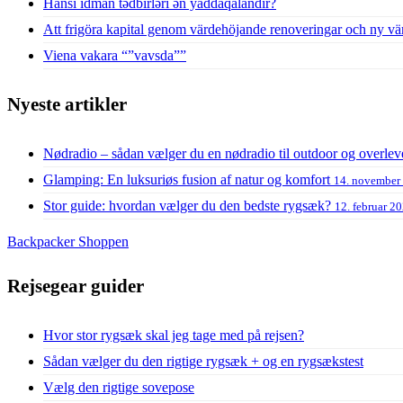
Hansı idman tədbirləri ən yaddaqalandır?
Att frigöra kapital genom värdehöjande renoveringar och ny vä
Viena vakara “”vavsda””
Nyeste artikler
Nødradio – sådan vælger du en nødradio til outdoor og overlev
Glamping: En luksuriøs fusion af natur og komfort
14. november
Stor guide: hvordan vælger du den bedste rygsæk?
12. februar 2
Backpacker Shoppen
Rejsegear guider
Hvor stor rygsæk skal jeg tage med på rejsen?
Sådan vælger du den rigtige rygsæk + og en rygsækstest
Vælg den rigtige sovepose