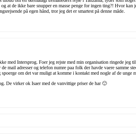
s tilbud om en skemalagt tremåneders rejse i Tanzania, lyder som noget
og at de ikke bare snupper en masse penge for ingen ting?! Hvor kan je
gangsrejsende på egen hånd, tror jeg det er smartest på denne måde.
akke med Intersprog. Foer jeg rejste med min organisation ringede jeg til
 de mail adresser og telefon numre paa folk der havde vaere samme st
 spoerge om det var muligt at komme i kontakt med nogle af de unge me
og. De virker ok Isaer med de vanvittige priser de har 🙂