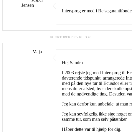
Jensen
Intersprog er med i Rejsegarantifonde
10. OKTOBER 2005 KL. 3:40
Maja
Hej Sandra
I 2003 rejste jeg med Intersprog til E
daværende tidspunkt, arrangerede Inter
med på den nye tur til Ecuador eller t
mens du er afsted, hvis der skulle ops
med de nødvendige ting. Desuden var 
Jeg kan derfor kun anbefale, at man r
Jeg kan sevfølgelig ikke sige noget om
samme tur, som man selv påtænker.
Håber dette var til hjælp for dig.