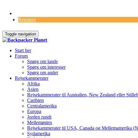
Log Ind
Registrer
Toggle navigation
Start her
Forum
Spørg om lande
Spørg om interesser
Spørg om andet
Rejsekammerater
Afrika
Asien
Rejsekammerater til Australien, New Zealand eller Stille
Caribien
Centralamerika
Europa
Jorden rundt
Mellemøsten
Rejsekammerater til USA, Canada og Mellemamerika (N
Sydamerika