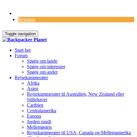
Log Ind
Registrer
Toggle navigation
Start her
Forum
Spørg om lande
Spørg om interesser
Spørg om andet
Rejsekammerater
Afrika
Asien
Rejsekammerater til Australien, New Zealand eller
Stillehavet
Caribien
Centralamerika
Europa
Jorden rundt
Mellemøsten
Rejsekammerater til USA, Canada og Mellemamerika