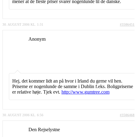
mener at de fleste priser svarer nogenlunde til de danske.
30. AUGUST 2006 KL. 1:31
#3506451
Anonym
Hej, det kommer lidt an på hvor i Irland du gerne vil hen.
Priserne er nogenlunde de samme i Dublin f.eks. Boligpriserne
er relative høje. Tjek evt.
http://www.gumtree.com
30. AUGUST 2006 KL. 6:56
#3506468
Den Rejselystne