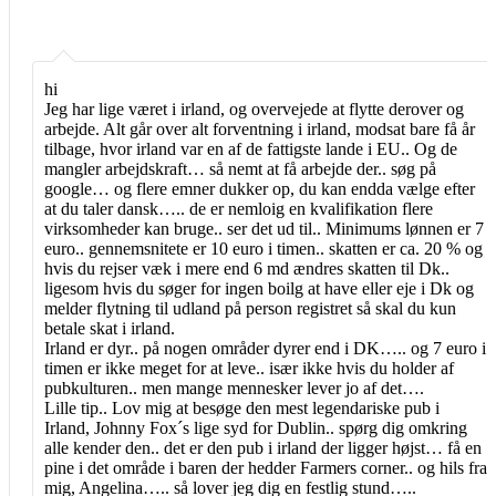
hi
Jeg har lige været i irland, og overvejede at flytte derover og
arbejde. Alt går over alt forventning i irland, modsat bare få år
tilbage, hvor irland var en af de fattigste lande i EU.. Og de
mangler arbejdskraft… så nemt at få arbejde der.. søg på
google… og flere emner dukker op, du kan endda vælge efter
at du taler dansk….. de er nemloig en kvalifikation flere
virksomheder kan bruge.. ser det ud til.. Minimums lønnen er 7
euro.. gennemsnitete er 10 euro i timen.. skatten er ca. 20 % og
hvis du rejser væk i mere end 6 md ændres skatten til Dk..
ligesom hvis du søger for ingen boilg at have eller eje i Dk og
melder flytning til udland på person registret så skal du kun
betale skat i irland.
Irland er dyr.. på nogen områder dyrer end i DK….. og 7 euro i
timen er ikke meget for at leve.. især ikke hvis du holder af
pubkulturen.. men mange mennesker lever jo af det….
Lille tip.. Lov mig at besøge den mest legendariske pub i
Irland, Johnny Fox´s lige syd for Dublin.. spørg dig omkring
alle kender den.. det er den pub i irland der ligger højst… få en
pine i det område i baren der hedder Farmers corner.. og hils fra
mig, Angelina….. så lover jeg dig en festlig stund…..