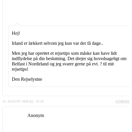
Hej!
Irland er lækkert selvom jeg kun var der få dage..
Men jeg har oprettet et rejsetips som måske kan have lidt
indflydelse på din beslutning. Det drejer sig hovedsageligt om
Belfast i Nordirland og jeg svarer gerne på evt. ? til mit
rejsetips!
Den Rejselystne
31. AUGUST 2006 KL. 10:18
#3506501
Anonym