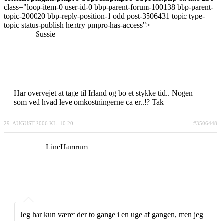
class="loop-item-0 user-id-0 bbp-parent-forum-100138 bbp-parent-
topic-200020 bbp-reply-position-1 odd post-3506431 topic type-
topic status-publish hentry pmpro-has-access">
Sussie
Har overvejet at tage til Irland og bo et stykke tid.. Nogen
som ved hvad leve omkostningerne ca er..!? Tak
29. AUGUST 2006 KL. 10:20
#3506448
LineHamrum
Jeg har kun været der to gange i en uge af gangen, men jeg