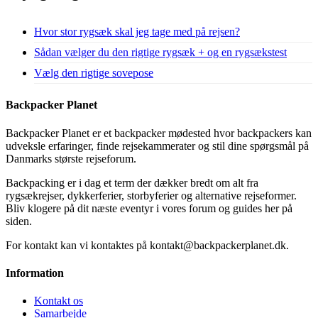
Hvor stor rygsæk skal jeg tage med på rejsen?
Sådan vælger du den rigtige rygsæk + og en rygsækstest
Vælg den rigtige sovepose
Backpacker Planet
Backpacker Planet er et backpacker mødested hvor backpackers kan
udveksle erfaringer, finde rejsekammerater og stil dine spørgsmål på
Danmarks største rejseforum.
Backpacking er i dag et term der dækker bredt om alt fra
rygsækrejser, dykkerferier, storbyferier og alternative rejseformer.
Bliv klogere på dit næste eventyr i vores forum og guides her på
siden.
For kontakt kan vi kontaktes på kontakt@backpackerplanet.dk.
Information
Kontakt os
Samarbejde