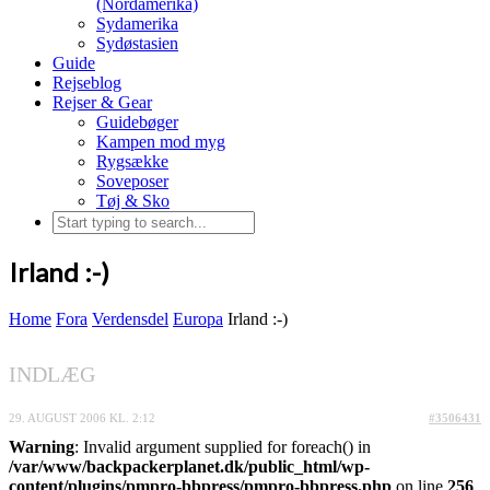
(Nordamerika)
Sydamerika
Sydøstasien
Guide
Rejseblog
Rejser & Gear
Guidebøger
Kampen mod myg
Rygsække
Soveposer
Tøj & Sko
Irland :-)
Home
Fora
Verdensdel
Europa
Irland :-)
INDLÆG
29. AUGUST 2006 KL. 2:12
#3506431
Warning
: Invalid argument supplied for foreach() in
/var/www/backpackerplanet.dk/public_html/wp-
content/plugins/pmpro-bbpress/pmpro-bbpress.php
on line
256