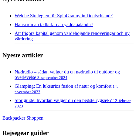
Welche Strategien für SpinGranny in Deutschland?
Hansı idman tədbirləri ən yaddaqalandır?
Att frigöra kapital genom värdehöjande renoveringar och ny
värdering
Nyeste artikler
Nødradio – sådan vælger du en nødradio til outdoor og
overlevelse
3. september 2024
Glamping: En luksuriøs fusion af natur og komfort
14.
november 2023
Stor guide: hvordan vælger du den bedste rygsæk?
12. februar
2023
Backpacker Shoppen
Rejsegear guider