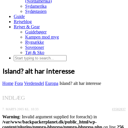
(Nordamerika)
Sydamerika
Sydøstasien
Guide
Rejseblog
Rejser & Gear
Guidebøger
Kampen mod myg
Rygsække
Soveposer
Tøj & Sko
Island? alt har interesse
Home
Fora
Verdensdel
Europa
Island? alt har interesse
INDLÆG
7. MARTS 2005 KL. 10:33
#3502037
Warning
: Invalid argument supplied for foreach() in
/var/www/backpackerplanet.dk/public_html/wp-
content/plugins/pmpro-bbpress/pmpro-bbpress.php
on line
256