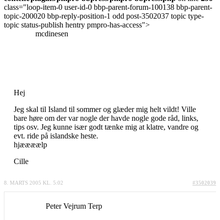
class="loop-item-0 user-id-0 bbp-parent-forum-100138 bbp-parent-
topic-200020 bbp-reply-position-1 odd post-3502037 topic type-
topic status-publish hentry pmpro-has-access">
mcdinesen
Hej
Jeg skal til Island til sommer og glæder mig helt vildt! Ville
bare høre om der var nogle der havde nogle gode råd, links,
tips osv. Jeg kunne især godt tænke mig at klatre, vandre og
evt. ride på islandske heste.
hjæææælp
Cille
8. MARTS 2005 KL. 5:02
#3502039
Peter Vejrum Terp