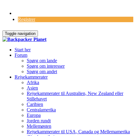
Log Ind
Registrer
Toggle navigation
Start her
Forum
Spørg om lande
Spørg om interesser
Spørg om andet
Rejsekammerater
Afrika
Asien
Rejsekammerater til Australien, New Zealand eller
Stillehavet
Caribien
Centralamerika
Europa
Jorden rundt
Mellemøsten
Rejsekammerater til USA, Canada og Mellemamerika