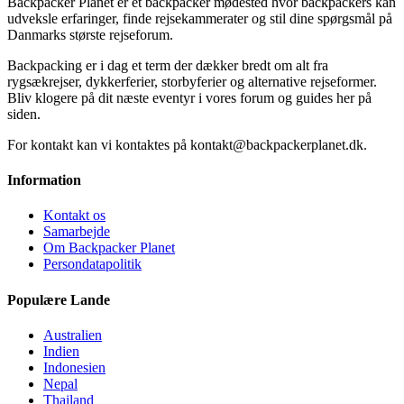
Backpacker Planet er et backpacker mødested hvor backpackers kan
udveksle erfaringer, finde rejsekammerater og stil dine spørgsmål på
Danmarks største rejseforum.
Backpacking er i dag et term der dækker bredt om alt fra
rygsækrejser, dykkerferier, storbyferier og alternative rejseformer.
Bliv klogere på dit næste eventyr i vores forum og guides her på
siden.
For kontakt kan vi kontaktes på kontakt@backpackerplanet.dk.
Information
Kontakt os
Samarbejde
Om Backpacker Planet
Persondatapolitik
Populære Lande
Australien
Indien
Indonesien
Nepal
Thailand