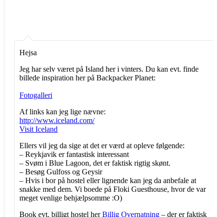
Hejsa
Jeg har selv været på Island her i vinters. Du kan evt. finde
billede inspiration her på Backpacker Planet:
Fotogalleri
Af links kan jeg lige nævne:
http://www.iceland.com/
Visit Iceland
Ellers vil jeg da sige at det er værd at opleve følgende:
– Reykjavik er fantastisk interessant
– Svøm i Blue Lagoon, det er faktisk rigtig skønt.
– Besøg Gulfoss og Geysir
– Hvis i bor på hostel eller lignende kan jeg da anbefale at
snakke med dem. Vi boede på Floki Guesthouse, hvor de var
meget venlige behjælpsomme :O)
Book evt. billigt hostel her
Billig Overnatning
– der er faktisk