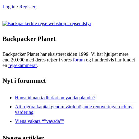
Log in
/
Register
Backpacker Planet
Backpacker Planet har eksisteret siden 1999. Vi har hjulpet mere
end 20.000 med deres rejser i vores
forum
og hundredvis har fundet
en
rejsekammerat
.
Nyt i forummet
Hansı idman tədbirləri ən yaddaqalandır?
Att frigöra kapital genom värdehöjande renoveringar och ny
värdering
Viena vakara “”vavsda””
Nyeste artikler