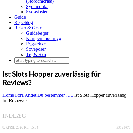
(Nordamerika)
Sydamerika
Sydøstasien
Guide
Rejseblog
Rejser & Gear
Guidebøger
Kampen mod myg
Rygsække
Soveposer
Tøj & Sko
Ist Slots Hopper zuverlässig für
Reviews?
Home
Fora
Andet
Du bestemmer …..
Ist Slots Hopper zuverlässig
für Reviews?
INDLÆG
8. APRIL 2026 KL. 15:54
#3728670