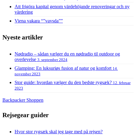
Att frigöra kapital genom värdehöjande renoveringar och ny
värdering
Viena vakara “”vavsda””
Nyeste artikler
Nødradio – sådan vælger du en nødradio til outdoor og
overlevelse
3. september 2024
Glamping: En luksuriøs fusion af natur og komfort
14.
november 2023
Stor guide: hvordan vælger du den bedste rygsæk?
12. februar
2023
Backpacker Shoppen
Rejsegear guider
Hvor stor rygsæk skal jeg tage med på rejsen?