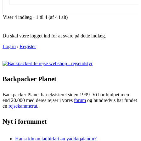
Viser 4 indlæg - 1 til 4 (af 4 i alt)
Du skal være logget ind for at svare på dette indlæg.
Log in
/
Register
Backpacker Planet
Backpacker Planet har eksisteret siden 1999. Vi har hjulpet mere
end 20.000 med deres rejser i vores
forum
og hundredvis har fundet
en
rejsekammerat
.
Nyt i forummet
Hansı idman tədbirləri ən yaddaqalandır?