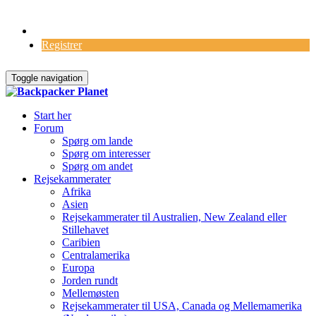
Log Ind
Registrer
Toggle navigation
Start her
Forum
Spørg om lande
Spørg om interesser
Spørg om andet
Rejsekammerater
Afrika
Asien
Rejsekammerater til Australien, New Zealand eller
Stillehavet
Caribien
Centralamerika
Europa
Jorden rundt
Mellemøsten
Rejsekammerater til USA, Canada og Mellemamerika