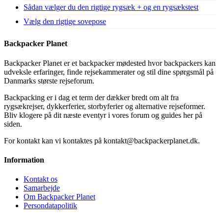
Sådan vælger du den rigtige rygsæk + og en rygsækstest
Vælg den rigtige sovepose
Backpacker Planet
Backpacker Planet er et backpacker mødested hvor backpackers kan
udveksle erfaringer, finde rejsekammerater og stil dine spørgsmål på
Danmarks største rejseforum.
Backpacking er i dag et term der dækker bredt om alt fra
rygsækrejser, dykkerferier, storbyferier og alternative rejseformer.
Bliv klogere på dit næste eventyr i vores forum og guides her på
siden.
For kontakt kan vi kontaktes på kontakt@backpackerplanet.dk.
Information
Kontakt os
Samarbejde
Om Backpacker Planet
Persondatapolitik