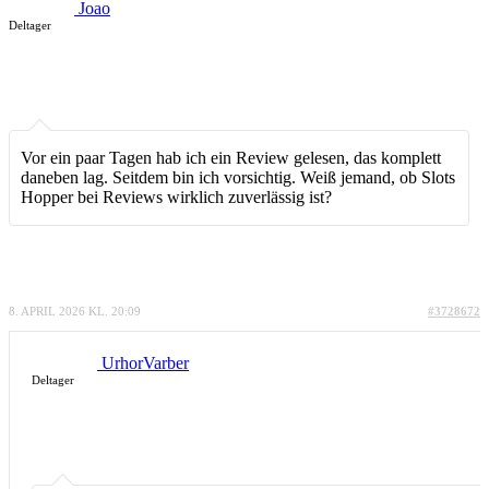
Joao
Deltager
Vor ein paar Tagen hab ich ein Review gelesen, das komplett
daneben lag. Seitdem bin ich vorsichtig. Weiß jemand, ob Slots
Hopper bei Reviews wirklich zuverlässig ist?
8. APRIL 2026 KL. 20:09
#3728672
UrhorVarber
Deltager