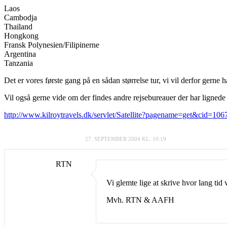
Laos
Cambodja
Thailand
Hongkong
Fransk Polynesien/Filipinerne
Argentina
Tanzania
Det er vores første gang på en sådan størrelse tur, vi vil derfor gern
Vil også gerne vide om der findes andre rejsebureauer der har lignede
http://www.kilroytravels.dk/servlet/Satellite?pagename=get&c
27. SEPTEMBER 2004 KL. 10:19
RTN
Vi glemte lige at skrive hvor lang tid
Mvh. RTN & AAFH