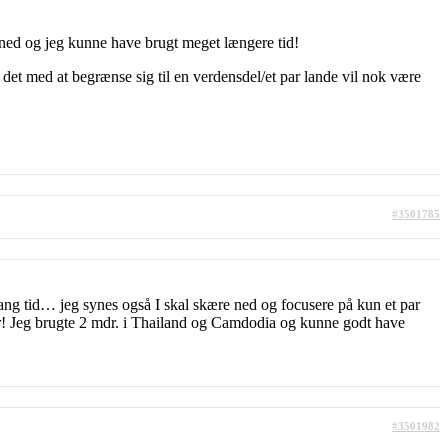
åned og jeg kunne have brugt meget længere tid!
det med at begrænse sig til en verdensdel/et par lande vil nok være
#3501785
lang tid… jeg synes også I skal skære ned og focusere på kun et par
er! Jeg brugte 2 mdr. i Thailand og Camdodia og kunne godt have
#3501982