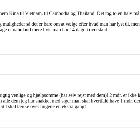
nnem Kina til Vietnam, til Cambodia og Thailand. Det tog to en halv m
 muligheder så det er bare om at vælge efter hvad man har lyst til, men 
 tage et naboland mere hvis man har 14 dage i overskud.
r rigtig venlige og hjælpsomme (har selv rejst med dem)! 2 mdr. er ikke 
en alle dem jeg har snakket med siger man skal hvertfald have 1 mdr. d
at I skal tænke over tingene en ekstra gang!