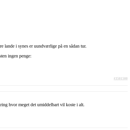
re lande i synes er uundværlige på en sådan tur.
æsten ingen penge:
#3501500
ing hvor meget det umiddelbart vil koste i alt.