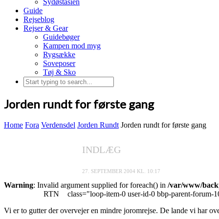
Sydøstasien
Guide
Rejseblog
Rejser & Gear
Guidebøger
Kampen mod myg
Rygsække
Soveposer
Tøj & Sko
Jorden rundt for første gang
Home
Fora
Verdensdel
Jorden Rundt
Jorden rundt for første gang
INDLÆG
27. SEPTEMBER 2004 KL. 10:17
Warning
: Invalid argument supplied for foreach() in
/var/www/backp
RTN
class="loop-item-0 user-id-0 bbp-parent-forum-1
Vi er to gutter der overvejer en mindre joromrejse. De lande vi har ove