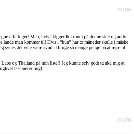
#3501502
gne erfaringer! Men, hvis i kigger lidt rundt på denne side og andre
e de lande man kommer til! Hvis i “kun” har to måneder skulle i måske
eg synes det ville være synd at bruge så mange penge på at rejse til
 Laos og Thailand på min liste!! Jeg kunne selv godt tænke mig at
nglivet fascinerer mig!!
#3501707