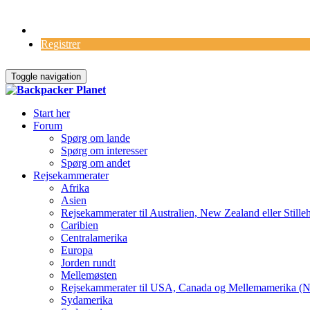
Log Ind
Registrer
Toggle navigation
Start her
Forum
Spørg om lande
Spørg om interesser
Spørg om andet
Rejsekammerater
Afrika
Asien
Rejsekammerater til Australien, New Zealand eller Stille
Caribien
Centralamerika
Europa
Jorden rundt
Mellemøsten
Rejsekammerater til USA, Canada og Mellemamerika (N
Sydamerika