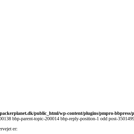
ackerplanet.dk/public_html/wp-content/plugins/pmpro-bbpress/
00138 bbp-parent-topic-200014 bbp-reply-position-1 odd post-3501499 
rvejet er: