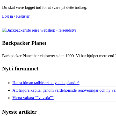
Du skal være logget ind for at svare på dette indlæg.
Log in
/
Register
Backpacker Planet
Backpacker Planet har eksisteret siden 1999. Vi har hjulpet mere end 
Nyt i forummet
Hansı idman tədbirləri ən yaddaqalandır?
Att frigöra kapital genom värdehöjande renoveringar och ny vä
Viena vakara “”vavsda””
Nyeste artikler