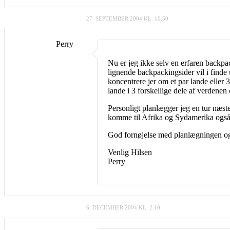
27. SEPTEMBER 2004 KL. 10:50
Perry
Nu er jeg ikke selv en erfaren backpa
lignende backpackingsider vil i finde
koncentrere jer om et par lande eller 
lande i 3 forskellige dele af verdenen 
Personligt planlægger jeg en tur næs
komme til Afrika og Sydamerika også, m
God fornøjelse med planlægningen og 
Venlig Hilsen
Perry
6. DECEMBER 2004 KL. 2:10