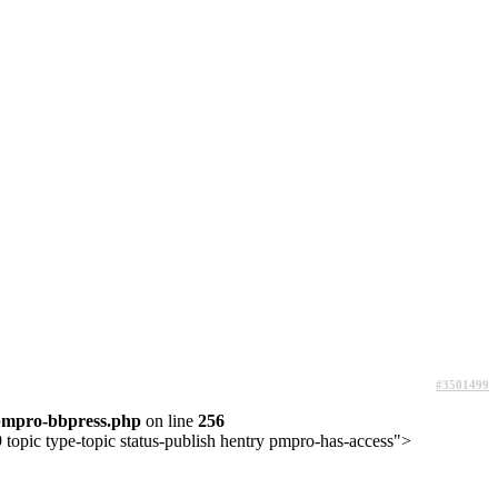
#3501499
pmpro-bbpress.php
on line
256
topic type-topic status-publish hentry pmpro-has-access">