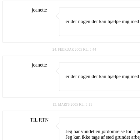
jeanette
er der nogen der kan hjælpe mig med at
24. FEBRUAR 2005 KL. 5:44
jeanette
er der nogen der kan hjælpe mig med at
13. MARTS 2005 KL. 5:11
TIL RTN
Jeg har vundet en jordomrejse for 1 pe
Jeg kan ikke tage af sted grundet arbe