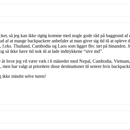
cker, så jeg kan ikke rigtig komme med nogle gode råd på baggrund af e
 ud af at mange backpackere anbefaler at man giver sig tid til at oplev
3, f.eks. Thailand, Cambodia og Laos som ligger fhv. tæt på hinanden. J
og så ikke have tid nok til at lade indtrykkene “sive ind”.
te år hvor jeg vil være væk i 6 måneder med Nepal, Cambodia, Vietnam,
en har valgt at prioritere disse destinationer til senere hvis backpacki
ikke mindst selve turen!