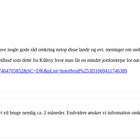
e have nogle gode råd omkring netop disse lande og evt. meninger om and
 tilbud som dette fra Killroy hvor man får en mindre jordomrejse for n
id=1067464705852&SC=DK&pList=hotofferid%253D1069411746389
 vi vil bruge nemlig ca. 2 måneder. Endvidere ønsker vi infromation omkr