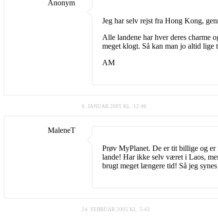
Anonym
Jeg har selv rejst fra Hong Kong, ge
Alle landene har hver deres charme og
meget klogt. Så kan man jo altid lige
AM
6. JANUAR 2005 KL. 12:46
MaleneT
Prøv MyPlanet. De er tit billige og e
lande! Har ikke selv været i Laos, m
brugt meget længere tid! Så jeg synes 
24. FEBRUAR 2005 KL. 5:43