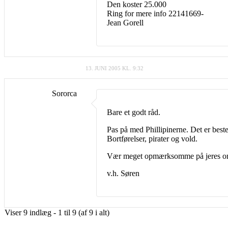
Den koster 25.000
Ring for mere info 22141669-
Jean Gorell
13. JUNI 2005 KL. 9:32
Sororca
Bare et godt råd.
Pas på med Phillipinerne. Det er bestem
Bortførelser, pirater og vold.
Vær meget opmærksomme på jeres o
v.h. Søren
Viser 9 indlæg - 1 til 9 (af 9 i alt)