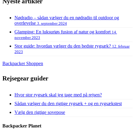
Nyeste artikler
Nødradio – sådan vælger du en nødradio til outdoor og
overlevelse
3. september 2024
Glamping: En luksuriøs fusion af natur og komfort
14.
november 2023
Stor guide: hvordan vælger du den bedste rygsæk?
12. februar
2023
Backpacker Shoppen
Rejsegear guider
Hvor stor rygsæk skal jeg tage med på rejsen?
Sådan vælger du den rigtige rygsæk + og en rygsækstest
Vælg den rigtige sovepose
Backpacker Planet