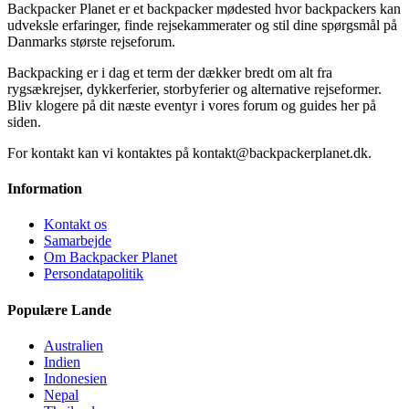
Backpacker Planet er et backpacker mødested hvor backpackers kan
udveksle erfaringer, finde rejsekammerater og stil dine spørgsmål på
Danmarks største rejseforum.
Backpacking er i dag et term der dækker bredt om alt fra
rygsækrejser, dykkerferier, storbyferier og alternative rejseformer.
Bliv klogere på dit næste eventyr i vores forum og guides her på
siden.
For kontakt kan vi kontaktes på kontakt@backpackerplanet.dk.
Information
Kontakt os
Samarbejde
Om Backpacker Planet
Persondatapolitik
Populære Lande
Australien
Indien
Indonesien
Nepal