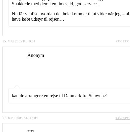
Snakkede med dem i en times tid, god service…
Nu får vi af se hvordan det hele kommer til at virke når jeg skal
have købt udstyr til rejsen…
15. MAJ 2005 KL. 9:04
#3502335
Anonym
kan de arrangere en rejse til Danmark fra Schweiz?
17. JUNI 2005 KL. 12:09
#3502493
KB