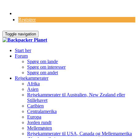
Log Ind
Registrer
Toggle navigation
Start her
Forum
Spørg om lande
Spørg om interesser
Spørg om andet
Rejsekammerater
Afrika
Asien
Rejsekammerater til Australien, New Zealand eller
Stillehavet
Caribien
Centralamerika
Europa
Jorden rundt
Mellemøsten
Rejsekammerater til USA, Canada og Mellemamerika