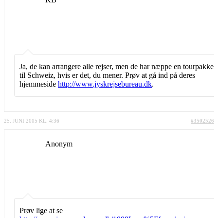
Ja, de kan arrangere alle rejser, men de har næppe en tourpakke
til Schweiz, hvis er det, du mener. Prøv at gå ind på deres
hjemmeside
http://www.jyskrejsebureau.dk
.
25. JUNI 2005 KL. 4:36
#3502526
Anonym
Prøv lige at se