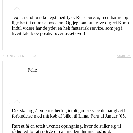
Jeg har endnu ikke rejst med Jysk Rejsebureau, men har netop
lige bestilt en rejse hos dem. Og jeg kan kun give dig ret Karin.
Indtil videre har de ydet en helt fantastisk service, som jeg i
hvert fald blev positivt overrasket over!
7. JUNI 2004 KL. 11:23
#3501174
Pelle
Der skal også lyde ros herfra, totalt god service de har givet i
forbindelse med mit køb af billet til Lima, Peru til Januar ’05.
Rart at få en totalt uventet opringning, hvor de stiller sig til
rådighed for at spørge om alt mellem himmel og jord.