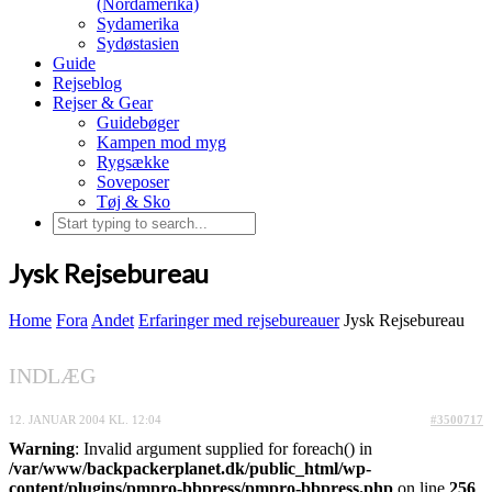
(Nordamerika)
Sydamerika
Sydøstasien
Guide
Rejseblog
Rejser & Gear
Guidebøger
Kampen mod myg
Rygsække
Soveposer
Tøj & Sko
Jysk Rejsebureau
Home
Fora
Andet
Erfaringer med rejsebureauer
Jysk Rejsebureau
INDLÆG
12. JANUAR 2004 KL. 12:04
#3500717
Warning
: Invalid argument supplied for foreach() in
/var/www/backpackerplanet.dk/public_html/wp-
content/plugins/pmpro-bbpress/pmpro-bbpress.php
on line
256