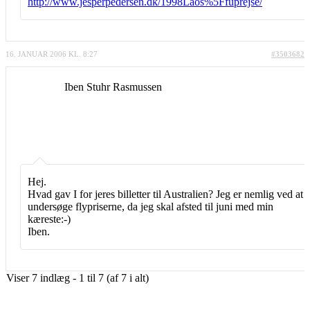
http://www.jesperpedersen.dk/1998Laos%5Ffuprejse/
16. JANUAR 2006 KL. 8:27
#3503682
Iben Stuhr Rasmussen
Hej.
Hvad gav I for jeres billetter til Australien? Jeg er nemlig ved at
undersøge flypriserne, da jeg skal afsted til juni med min
kæreste:-)
Iben.
Viser 7 indlæg - 1 til 7 (af 7 i alt)