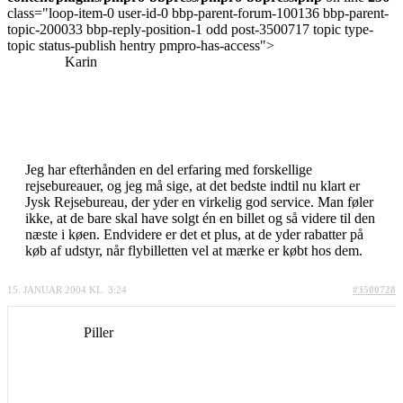
class="loop-item-0 user-id-0 bbp-parent-forum-100136 bbp-parent-
topic-200033 bbp-reply-position-1 odd post-3500717 topic type-
topic status-publish hentry pmpro-has-access">
Karin
Jeg har efterhånden en del erfaring med forskellige
rejsebureauer, og jeg må sige, at det bedste indtil nu klart er
Jysk Rejsebureau, der yder en virkelig god service. Man føler
ikke, at de bare skal have solgt én en billet og så videre til den
næste i køen. Endvidere er det et plus, at de yder rabatter på
køb af udstyr, når flybilletten vel at mærke er købt hos dem.
15. JANUAR 2004 KL. 3:24
#3500728
Piller