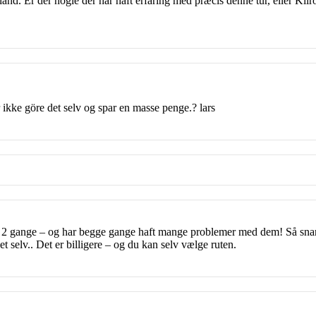
land. Er der nogle der har haft erfaring med præcis denne tur, eller Kil
 ikke göre det selv og spar en masse penge.? lars
oy 2 gange – og har begge gange haft mange problemer med dem! Så snart 
t selv.. Det er billigere – og du kan selv vælge ruten.