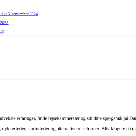
else
3. september 2024
 2023
023
veksle erfaringer, finde rejsekammerater og stil dine spørgsmål på Dan
dykkerferier, storbyferier og alternative rejseformer. Bliv klogere på d