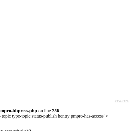
#3545326
pmpro-bbpress.php
on line
256
topic type-topic status-publish hentry pmpro-has-access">