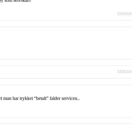
roy som selvskab?
#3545329
#3545334
man har trykket “betalt” falder servicen..