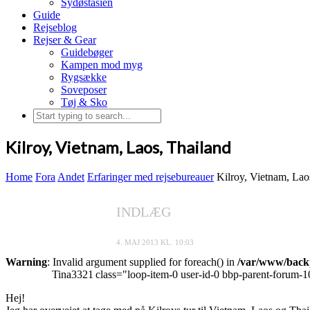
Sydøstasien
Guide
Rejseblog
Rejser & Gear
Guidebøger
Kampen mod myg
Rygsække
Soveposer
Tøj & Sko
Kilroy, Vietnam, Laos, Thailand
Home
Fora
Andet
Erfaringer med rejsebureauer
Kilroy, Vietnam, Lao
INDLÆG
4. MAJ 2013 KL. 10:03
Warning
: Invalid argument supplied for foreach() in
/var/www/backp
Tina3321
class="loop-item-0 user-id-0 bbp-parent-forum-1
Hej!