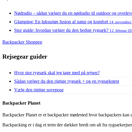
Nødradio – sådan vælger du en nødradio til outdoor og overlev
Glamping: En luksuriøs fusion af natur og komfort
14. november
Stor guide: hvordan vælger du den bedste rygsæk?
12. februar 2
Backpacker Shoppen
Rejsegear guider
Hvor stor rygsæk skal jeg tage med på rejsen?
Sådan vælger du den rigtige rygsæk + og en rygsækstest
Vælg den rigtige sovepose
Backpacker Planet
Backpacker Planet er et backpacker mødested hvor backpackers kan ud
Backpacking er i dag et term der dækker bredt om alt fra rygsækrejser, 