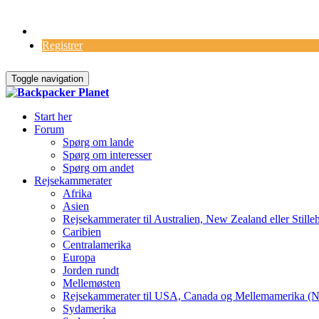
Log Ind
Registrer
Toggle navigation
Start her
Forum
Spørg om lande
Spørg om interesser
Spørg om andet
Rejsekammerater
Afrika
Asien
Rejsekammerater til Australien, New Zealand eller Stille
Caribien
Centralamerika
Europa
Jorden rundt
Mellemøsten
Rejsekammerater til USA, Canada og Mellemamerika (N
Sydamerika