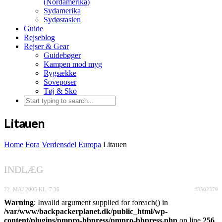
(Nordamerika)
Sydamerika
Sydøstasien
Guide
Rejseblog
Rejser & Gear
Guidebøger
Kampen mod myg
Rygsække
Soveposer
Tøj & Sko
Litauen
Home
Fora
Verdensdel
Europa
Litauen
INDLÆG
22. MAJ 2005 KL. 7:36
#3502379
Warning
: Invalid argument supplied for foreach() in
/var/www/backpackerplanet.dk/public_html/wp-
content/plugins/pmpro-bbpress/pmpro-bbpress.php
on line
256