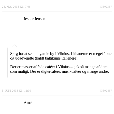
23. MAJ 2005 KL. 7:06
#3502387
Jesper Jensen
Sørg for at se den gamle by i Vilnius. Lithauerne er meget åbne
og udadvendte (kaldt baltikums italienere).
Der er masser af fede caféer i Vilnius – tjek så mange af dem
som muligt. Der er digtercaféer, musikcaféer og mange andre.
5. JUNI 2005 KL. 11:00
#3502437
Amelie