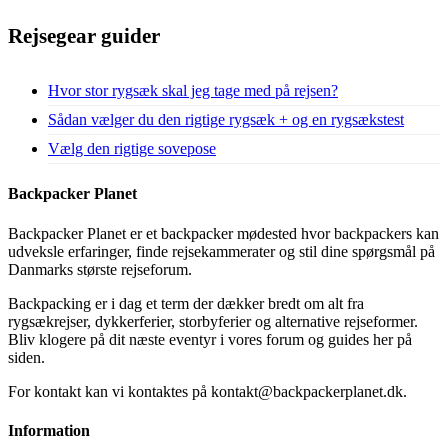
Rejsegear guider
Hvor stor rygsæk skal jeg tage med på rejsen?
Sådan vælger du den rigtige rygsæk + og en rygsækstest
Vælg den rigtige sovepose
Backpacker Planet
Backpacker Planet er et backpacker mødested hvor backpackers kan
udveksle erfaringer, finde rejsekammerater og stil dine spørgsmål på
Danmarks største rejseforum.
Backpacking er i dag et term der dækker bredt om alt fra
rygsækrejser, dykkerferier, storbyferier og alternative rejseformer.
Bliv klogere på dit næste eventyr i vores forum og guides her på
siden.
For kontakt kan vi kontaktes på kontakt@backpackerplanet.dk.
Information