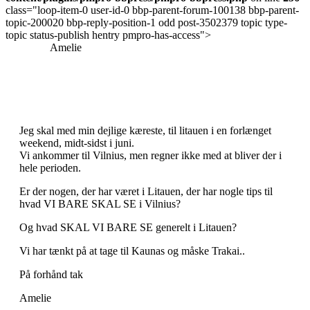
class="loop-item-0 user-id-0 bbp-parent-forum-100138 bbp-parent-
topic-200020 bbp-reply-position-1 odd post-3502379 topic type-
topic status-publish hentry pmpro-has-access">
Amelie
Jeg skal med min dejlige kæreste, til litauen i en forlænget
weekend, midt-sidst i juni.
Vi ankommer til Vilnius, men regner ikke med at bliver der i
hele perioden.
Er der nogen, der har været i Litauen, der har nogle tips til
hvad VI BARE SKAL SE i Vilnius?
Og hvad SKAL VI BARE SE generelt i Litauen?
Vi har tænkt på at tage til Kaunas og måske Trakai..
På forhånd tak
Amelie