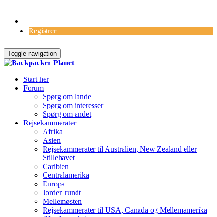
Log Ind
Registrer
Toggle navigation
Start her
Forum
Spørg om lande
Spørg om interesser
Spørg om andet
Rejsekammerater
Afrika
Asien
Rejsekammerater til Australien, New Zealand eller
Stillehavet
Caribien
Centralamerika
Europa
Jorden rundt
Mellemøsten
Rejsekammerater til USA, Canada og Mellemamerika