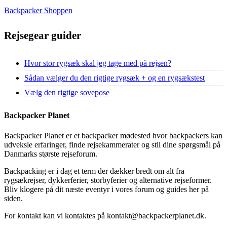
Backpacker Shoppen
Rejsegear guider
Hvor stor rygsæk skal jeg tage med på rejsen?
Sådan vælger du den rigtige rygsæk + og en rygsækstest
Vælg den rigtige sovepose
Backpacker Planet
Backpacker Planet er et backpacker mødested hvor backpackers kan
udveksle erfaringer, finde rejsekammerater og stil dine spørgsmål på
Danmarks største rejseforum.
Backpacking er i dag et term der dækker bredt om alt fra
rygsækrejser, dykkerferier, storbyferier og alternative rejseformer.
Bliv klogere på dit næste eventyr i vores forum og guides her på
siden.
For kontakt kan vi kontaktes på kontakt@backpackerplanet.dk.