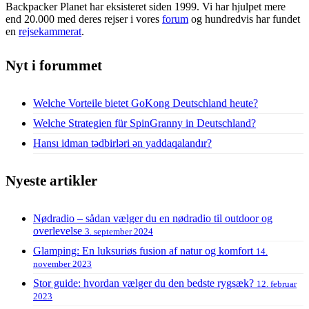
Backpacker Planet har eksisteret siden 1999. Vi har hjulpet mere
end 20.000 med deres rejser i vores
forum
og hundredvis har fundet
en
rejsekammerat
.
Nyt i forummet
Welche Vorteile bietet GoKong Deutschland heute?
Welche Strategien für SpinGranny in Deutschland?
Hansı idman tədbirləri ən yaddaqalandır?
Nyeste artikler
Nødradio – sådan vælger du en nødradio til outdoor og
overlevelse
3. september 2024
Glamping: En luksuriøs fusion af natur og komfort
14.
november 2023
Stor guide: hvordan vælger du den bedste rygsæk?
12. februar
2023