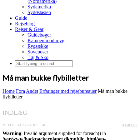
(Nordamerika)
Sydamerika
Sydøstasien
Guide
Rejseblog
Rejser & Gear
Guidebøger
Kampen mod myg
Rygsække
Soveposer
Tøj & Sko
Må man bukke flybilletter
Home
Fora
Andet
Erfaringer med rejsebureauer
Må man bukke
flybilletter
INDLÆG
19. FEBRUAR 2006 KL. 8:40
#3503900
Warning
: Invalid argument supplied for foreach() in
/var/www/backpackerplanet.dk/public_html/wp-