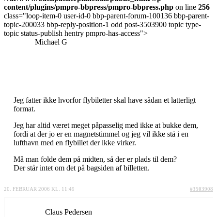
content/plugins/pmpro-bbpress/pmpro-bbpress.php
on line
256
class="loop-item-0 user-id-0 bbp-parent-forum-100136 bbp-parent-
topic-200033 bbp-reply-position-1 odd post-3503900 topic type-
topic status-publish hentry pmpro-has-access">
Michael G
Jeg fatter ikke hvorfor flybiletter skal have sådan et latterligt
format.
Jeg har altid været meget påpasselig med ikke at bukke dem,
fordi at der jo er en magnetstimmel og jeg vil ikke stå i en
lufthavn med en flybillet der ikke virker.
Må man folde dem på midten, så der er plads til dem?
Der står intet om det på bagsiden af billetten.
20. FEBRUAR 2006 KL. 11:49
#3503908
Claus Pedersen