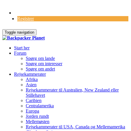
Log Ind
Registrer
Toggle navigation
Start her
Forum
Spørg om lande
Spørg om interesser
Spørg om andet
Rejsekammerater
Afrika
Asien
Rejsekammerater til Australien, New Zealand eller
Stillehavet
Caribien
Centralamerika
Europa
Jorden rundt
Mellemøsten
Rejsekammerater til USA, Canada og Mellemamerika