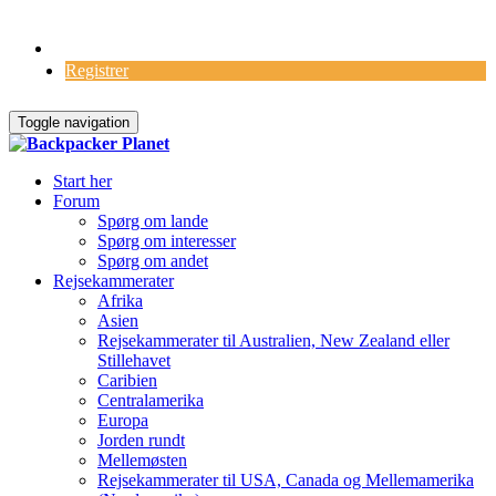
Log Ind
Registrer
Toggle navigation
Start her
Forum
Spørg om lande
Spørg om interesser
Spørg om andet
Rejsekammerater
Afrika
Asien
Rejsekammerater til Australien, New Zealand eller
Stillehavet
Caribien
Centralamerika
Europa
Jorden rundt
Mellemøsten
Rejsekammerater til USA, Canada og Mellemamerika