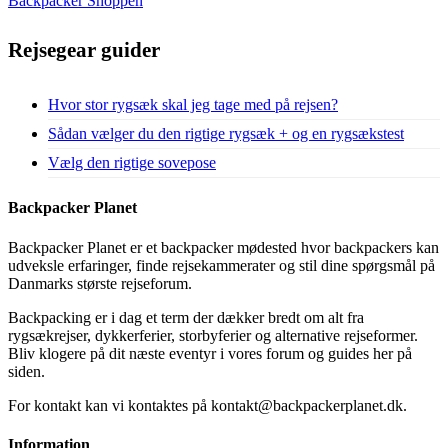
Backpacker Shoppen
Rejsegear guider
Hvor stor rygsæk skal jeg tage med på rejsen?
Sådan vælger du den rigtige rygsæk + og en rygsækstest
Vælg den rigtige sovepose
Backpacker Planet
Backpacker Planet er et backpacker mødested hvor backpackers kan
udveksle erfaringer, finde rejsekammerater og stil dine spørgsmål på
Danmarks største rejseforum.
Backpacking er i dag et term der dækker bredt om alt fra
rygsækrejser, dykkerferier, storbyferier og alternative rejseformer.
Bliv klogere på dit næste eventyr i vores forum og guides her på
siden.
For kontakt kan vi kontaktes på kontakt@backpackerplanet.dk.
Information