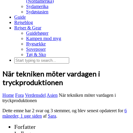
(Nordamerika)
Sydamerika
Sydøstasien
Guide
Rejseblog
Rejser & Gear
Guidebøger
Kampen mod myg
Rygsække
Soveposer
Tøj & Sko
När tekniken möter vardagen i
tryckproduktionen
Home
Fora
Verdensdel
Asien
När tekniken möter vardagen i
tryckproduktionen
Dette emne har 2 svar og 3 stemmer, og blev senest opdateret for
6
måneder, 1 uge siden
af
Sara
.
Forfatter