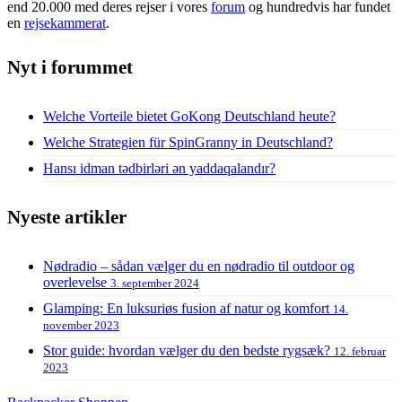
end 20.000 med deres rejser i vores
forum
og hundredvis har fundet
en
rejsekammerat
.
Nyt i forummet
Welche Vorteile bietet GoKong Deutschland heute?
Welche Strategien für SpinGranny in Deutschland?
Hansı idman tədbirləri ən yaddaqalandır?
Nyeste artikler
Nødradio – sådan vælger du en nødradio til outdoor og
overlevelse
3. september 2024
Glamping: En luksuriøs fusion af natur og komfort
14.
november 2023
Stor guide: hvordan vælger du den bedste rygsæk?
12. februar
2023