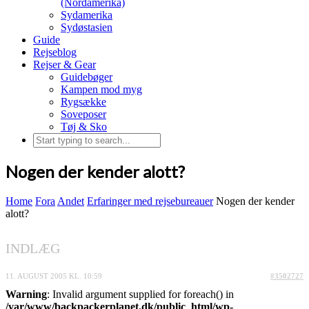
(Nordamerika)
Sydamerika
Sydøstasien
Guide
Rejseblog
Rejser & Gear
Guidebøger
Kampen mod myg
Rygsække
Soveposer
Tøj & Sko
Nogen der kender alott?
Home
Fora
Andet
Erfaringer med rejsebureauer
Nogen der kender
alott?
INDLÆG
11. AUGUST 2005 KL. 10:59
#3502727
Warning
: Invalid argument supplied for foreach() in
/var/www/backpackerplanet.dk/public_html/wp-