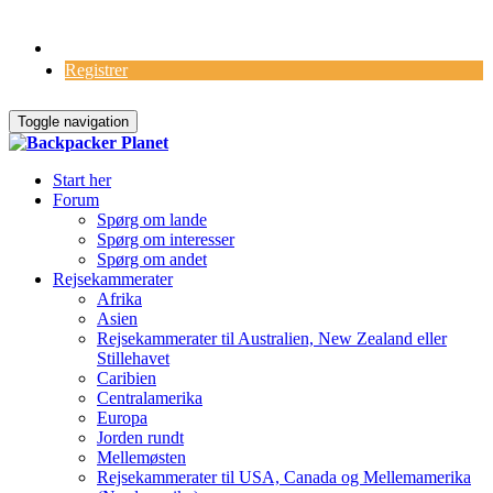
Log Ind
Registrer
Toggle navigation
Start her
Forum
Spørg om lande
Spørg om interesser
Spørg om andet
Rejsekammerater
Afrika
Asien
Rejsekammerater til Australien, New Zealand eller
Stillehavet
Caribien
Centralamerika
Europa
Jorden rundt
Mellemøsten
Rejsekammerater til USA, Canada og Mellemamerika