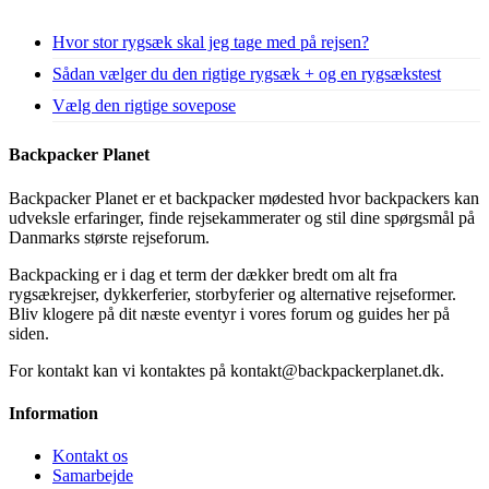
Hvor stor rygsæk skal jeg tage med på rejsen?
Sådan vælger du den rigtige rygsæk + og en rygsækstest
Vælg den rigtige sovepose
Backpacker Planet
Backpacker Planet er et backpacker mødested hvor backpackers kan
udveksle erfaringer, finde rejsekammerater og stil dine spørgsmål på
Danmarks største rejseforum.
Backpacking er i dag et term der dækker bredt om alt fra
rygsækrejser, dykkerferier, storbyferier og alternative rejseformer.
Bliv klogere på dit næste eventyr i vores forum og guides her på
siden.
For kontakt kan vi kontaktes på kontakt@backpackerplanet.dk.
Information
Kontakt os
Samarbejde