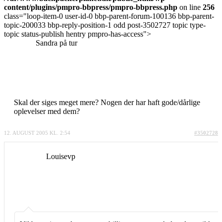
content/plugins/pmpro-bbpress/pmpro-bbpress.php
on line
256
class="loop-item-0 user-id-0 bbp-parent-forum-100136 bbp-parent-
topic-200033 bbp-reply-position-1 odd post-3502727 topic type-
topic status-publish hentry pmpro-has-access">
Sandra på tur
Skal der siges meget mere? Nogen der har haft gode/dårlige
oplevelser med dem?
12. AUGUST 2005 KL. 2:54
#3502728
Louisevp