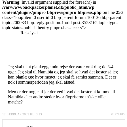
Warning
: Invalid argument supplied for foreach() in
/var/www/backpackerplanet.dk/public_html/wp-
content/plugins/pmpro-bbpress/pmpro-bbpress.php
on line
256
class="loop-item-0 user-id-0 bbp-parent-forum-100136 bbp-parent-
topic-200033 bbp-reply-position-1 odd post-3528165 topic type-
topic status-publish hentry pmpro-has-access">
Rejselystt
Jeg skal til at planlægge min rejse der varer omkring de 3-4
uger. Jeg skal til Namibia og jeg skal se hvad det koster så jeg
kan planlægge hvor meget jeg skal få samlet sammen. Det er
nok i sommerperioden jeg skal afsted.
Men er der nogle af jer der ved hvad det koster at komme til
Namibia eller andre steder hvor flypriserne måske ville
matche?
12. FEBRUAR 2009 KL. 3:13
#3528185