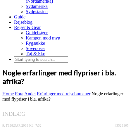
(Nordamerika)
Sydamerika
Sydøstasien
Guide
Rejseblog
Rejser & Gear
Guidebøger
Kampen mod myg
Rygsække
Soveposer
Tøj & Sko
Nogle erfarlinger med flypriser i bla.
afrika?
Home
Fora
Andet
Erfaringer med rejsebureauer
Nogle erfarlinger
med flypriser i bla. afrika?
INDLÆG
9. FEBRUAR 2009 KL. 7:32
#3528165