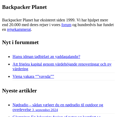
Backpacker Planet
Backpacker Planet har eksisteret siden 1999. Vi har hjulpet mere
end 20.000 med deres rejser i vores
forum
og hundredvis har fundet
en
rejsekammerat
.
Nyt i forummet
Hansı idman tədbirləri ən yaddaqalandır?
Att frigöra kapital genom värdehöjande renoveringar och ny
värdering
Viena vakara “”vavsda””
Nyeste artikler
Nødradio – sådan vælger du en nødradio til outdoor og
overlevelse
3. september 2024