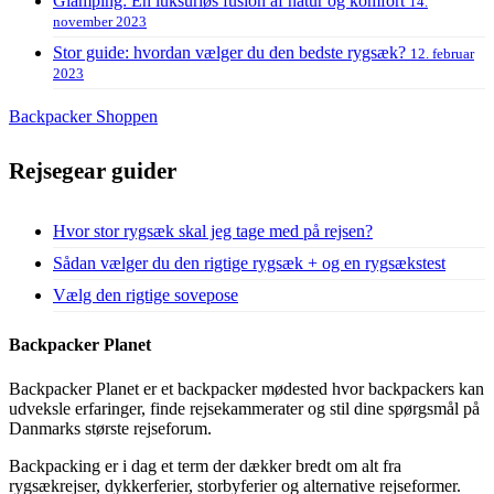
Glamping: En luksuriøs fusion af natur og komfort
14.
november 2023
Stor guide: hvordan vælger du den bedste rygsæk?
12. februar
2023
Backpacker Shoppen
Rejsegear guider
Hvor stor rygsæk skal jeg tage med på rejsen?
Sådan vælger du den rigtige rygsæk + og en rygsækstest
Vælg den rigtige sovepose
Backpacker Planet
Backpacker Planet er et backpacker mødested hvor backpackers kan
udveksle erfaringer, finde rejsekammerater og stil dine spørgsmål på
Danmarks største rejseforum.
Backpacking er i dag et term der dækker bredt om alt fra
rygsækrejser, dykkerferier, storbyferier og alternative rejseformer.