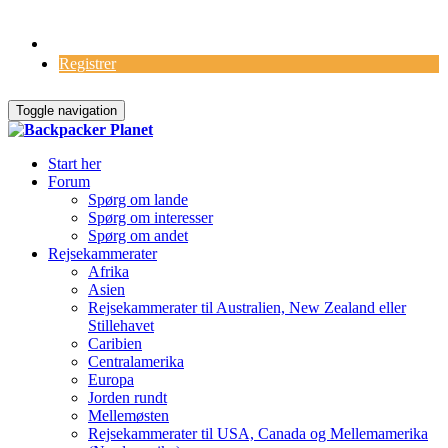
Log Ind
Registrer
Toggle navigation
Start her
Forum
Spørg om lande
Spørg om interesser
Spørg om andet
Rejsekammerater
Afrika
Asien
Rejsekammerater til Australien, New Zealand eller
Stillehavet
Caribien
Centralamerika
Europa
Jorden rundt
Mellemøsten
Rejsekammerater til USA, Canada og Mellemamerika