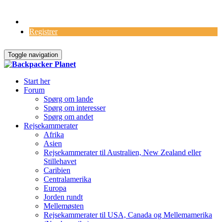
Log Ind
Registrer
Toggle navigation
Start her
Forum
Spørg om lande
Spørg om interesser
Spørg om andet
Rejsekammerater
Afrika
Asien
Rejsekammerater til Australien, New Zealand eller
Stillehavet
Caribien
Centralamerika
Europa
Jorden rundt
Mellemøsten
Rejsekammerater til USA, Canada og Mellemamerika