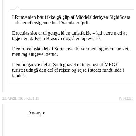
I Rumænien bør i ikke gå glip af Middelalderbyen SighiSoara
– det er eftersigende her Dracula er født.
Draculas slot er til gengæld en turistfælde – lad være med at
tage derud. Byen Brasov er også en oplevelse.
Den rumænske del af Sortehavet bliver mere og mere turistet,
men tag alligevel derud.
Den bulgarske del af Sorteghavet er til gengæld MEGET
turistet udngå den del af rejsen og rejse i stedet rundt inde i
landet.
22. APRIL 2005 KL. 1:49
#3502220
Anonym