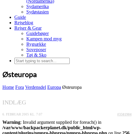
(Nordamerika)
Sydamerika
Sydøstasien
Guide
Rejseblog
Rejser & Gear
Guidebøger
Kampen mod myg
Rygsække
Soveposer
Tøj & Sko
Østeuropa
Home
Fora
Verdensdel
Europa
Østeuropa
INDLÆG
6. FEBRUAR 2005 KL. 7:07
#3501904
Warning
: Invalid argument supplied for foreach() in
/var/www/backpackerplanet.dk/public_html/wp-
content/plugins/pmpro-bbpress/pmpro-bbpress.php
on line
256