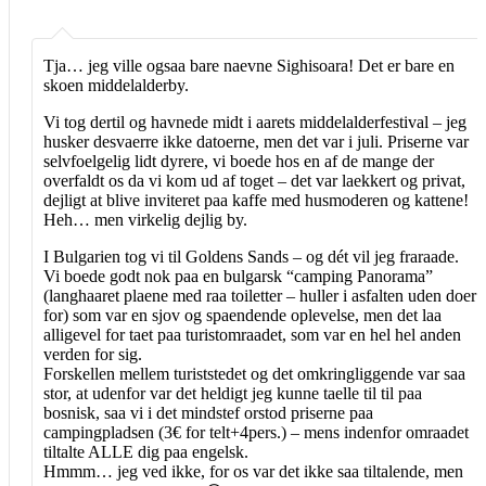
Tja… jeg ville ogsaa bare naevne Sighisoara! Det er bare en
skoen middelalderby.
Vi tog dertil og havnede midt i aarets middelalderfestival – jeg
husker desvaerre ikke datoerne, men det var i juli. Priserne var
selvfoelgelig lidt dyrere, vi boede hos en af de mange der
overfaldt os da vi kom ud af toget – det var laekkert og privat,
dejligt at blive inviteret paa kaffe med husmoderen og kattene!
Heh… men virkelig dejlig by.
I Bulgarien tog vi til Goldens Sands – og dét vil jeg fraraade.
Vi boede godt nok paa en bulgarsk “camping Panorama”
(langhaaret plaene med raa toiletter – huller i asfalten uden doer
for) som var en sjov og spaendende oplevelse, men det laa
alligevel for taet paa turistomraadet, som var en hel hel anden
verden for sig.
Forskellen mellem turiststedet og det omkringliggende var saa
stor, at udenfor var det heldigt jeg kunne taelle til til paa
bosnisk, saa vi i det mindstef orstod priserne paa
campingpladsen (3€ for telt+4pers.) – mens indenfor omraadet
tiltalte ALLE dig paa engelsk.
Hmmm… jeg ved ikke, for os var det ikke saa tiltalende, men