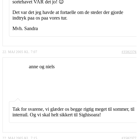
sortehavet VAR det jo! 😉
Det var det jeg havde at fortaelle om de steder der gjorde
indtryk paa os paa vores tur.
Mvh. Sandra
22. MAJ 2005 KL. 7:07
#3502376
anne og niels
Tak for svarene, vi glæder os begge rigtig meget til sommer, til
interrail. Og vi skal helt sikkert til Sighisoara!
22. MAJ 2005 KL. 7:15
#3502377