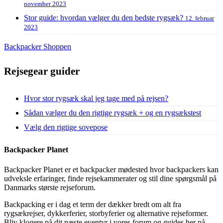
november 2023
Stor guide: hvordan vælger du den bedste rygsæk?
12. februar
2023
Backpacker Shoppen
Rejsegear guider
Hvor stor rygsæk skal jeg tage med på rejsen?
Sådan vælger du den rigtige rygsæk + og en rygsækstest
Vælg den rigtige sovepose
Backpacker Planet
Backpacker Planet er et backpacker mødested hvor backpackers kan
udveksle erfaringer, finde rejsekammerater og stil dine spørgsmål på
Danmarks største rejseforum.
Backpacking er i dag et term der dækker bredt om alt fra
rygsækrejser, dykkerferier, storbyferier og alternative rejseformer.
Bliv klogere på dit næste eventyr i vores forum og guides her på