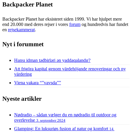
Backpacker Planet
Backpacker Planet har eksisteret siden 1999. Vi har hjulpet mere
end 20.000 med deres rejser i vores
forum
og hundredvis har fundet
en
rejsekammerat
.
Nyt i forummet
Hansı idman tədbirləri ən yaddaqalandır?
Att frigöra kapital genom värdehöjande renoveringar och ny
värdering
Viena vakara “”vavsda””
Nyeste artikler
Nødradio – sådan vælger du en nødradio til outdoor og
overlevelse
3. september 2024
Glamping: En luksuriøs fusion af natur og komfort
14.