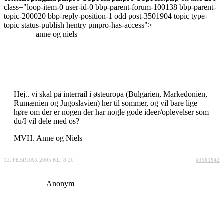
class="loop-item-0 user-id-0 bbp-parent-forum-100138 bbp-parent-
topic-200020 bbp-reply-position-1 odd post-3501904 topic type-
topic status-publish hentry pmpro-has-access">
anne og niels
Hej.. vi skal på interrail i østeuropa (Bulgarien, Markedonien,
Rumænien og Jugoslavien) her til sommer, og vil bare lige
høre om der er nogen der har nogle gode ideer/oplevelser som
du/I vil dele med os?
MVH. Anne og Niels
12. FEBRUAR 2005 KL. 8:20
#3501942
Anonym