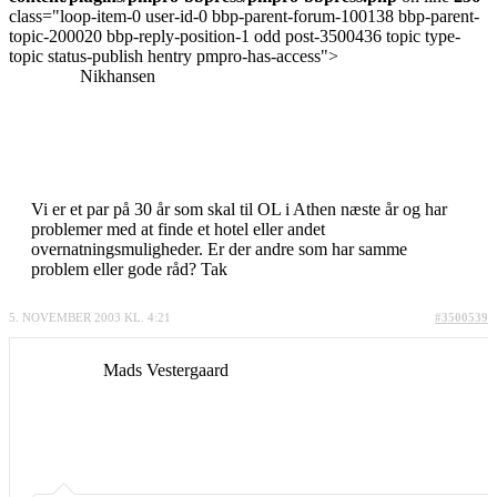
class="loop-item-0 user-id-0 bbp-parent-forum-100138 bbp-parent-
topic-200020 bbp-reply-position-1 odd post-3500436 topic type-
topic status-publish hentry pmpro-has-access">
Nikhansen
Vi er et par på 30 år som skal til OL i Athen næste år og har
problemer med at finde et hotel eller andet
overnatningsmuligheder. Er der andre som har samme
problem eller gode råd? Tak
5. NOVEMBER 2003 KL. 4:21
#3500539
Mads Vestergaard