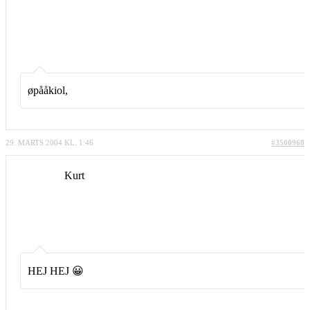
øpååkiol,
29. MARTS 2004 KL. 1:46
#3500968
Kurt
HEJ HEJ 😀