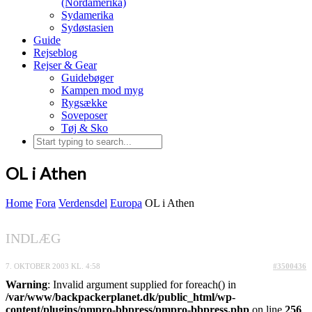
(Nordamerika)
Sydamerika
Sydøstasien
Guide
Rejseblog
Rejser & Gear
Guidebøger
Kampen mod myg
Rygsække
Soveposer
Tøj & Sko
OL i Athen
Home
Fora
Verdensdel
Europa
OL i Athen
INDLÆG
7. OKTOBER 2003 KL. 4:58
#3500436
Warning
: Invalid argument supplied for foreach() in
/var/www/backpackerplanet.dk/public_html/wp-
content/plugins/pmpro-bbpress/pmpro-bbpress.php
on line
256