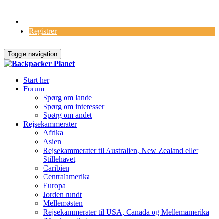
Log Ind
Registrer
Toggle navigation
Start her
Forum
Spørg om lande
Spørg om interesser
Spørg om andet
Rejsekammerater
Afrika
Asien
Rejsekammerater til Australien, New Zealand eller
Stillehavet
Caribien
Centralamerika
Europa
Jorden rundt
Mellemøsten
Rejsekammerater til USA, Canada og Mellemamerika