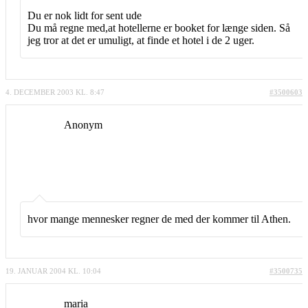
Du er nok lidt for sent ude
Du må regne med,at hotellerne er booket for længe siden. Så
jeg tror at det er umuligt, at finde et hotel i de 2 uger.
4. DECEMBER 2003 KL. 8:47
#3500603
Anonym
hvor mange mennesker regner de med der kommer til Athen.
19. JANUAR 2004 KL. 10:04
#3500735
maria