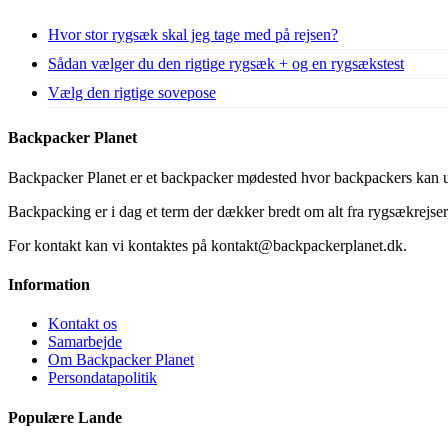
Hvor stor rygsæk skal jeg tage med på rejsen?
Sådan vælger du den rigtige rygsæk + og en rygsækstest
Vælg den rigtige sovepose
Backpacker Planet
Backpacker Planet er et backpacker mødested hvor backpackers kan ud
Backpacking er i dag et term der dækker bredt om alt fra rygsækrejser, 
For kontakt kan vi kontaktes på kontakt@backpackerplanet.dk.
Information
Kontakt os
Samarbejde
Om Backpacker Planet
Persondatapolitik
Populære Lande