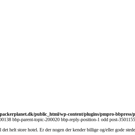
ackerplanet.dk/public_html/wp-content/plugins/pmpro-bbpress/
00138 bbp-parent-topic-200020 bbp-reply-position-1 odd post-3501155 
il det helt store hotel. Er der nogen der kender billige og/eller gode ste