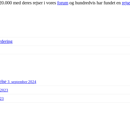
20.000 med deres rejser i vores
forum
og hundredvis har fundet en
rejs
rdering
else
3. september 2024
 2023
023