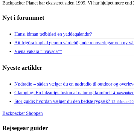
Backpacker Planet har eksisteret siden 1999. Vi har hjulpet mere end 
Nyt i forummet
Hansı idman tədbirləri ən yaddaqalandır?
Att frigöra kapital genom värdehöjande renoveringar och ny vä
Viena vakara “”vavsda””
Nyeste artikler
Nødradio – sådan vælger du en nødradio til outdoor og overlev
Glamping: En luksuriøs fusion af natur og komfort
14. november
Stor guide: hvordan vælger du den bedste rygsæk?
12. februar 2
Backpacker Shoppen
Rejsegear guider