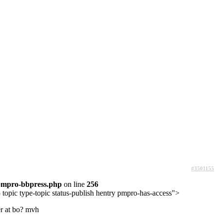
#3501155
pmpro-bbpress.php
on line
256
topic type-topic status-publish hentry pmpro-has-access">
der at bo? mvh