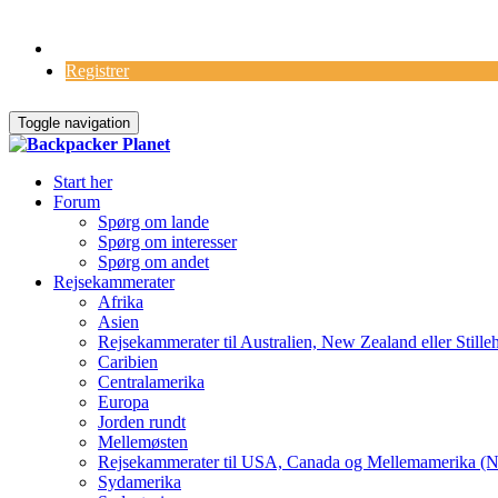
Log Ind
Registrer
Toggle navigation
Start her
Forum
Spørg om lande
Spørg om interesser
Spørg om andet
Rejsekammerater
Afrika
Asien
Rejsekammerater til Australien, New Zealand eller Stille
Caribien
Centralamerika
Europa
Jorden rundt
Mellemøsten
Rejsekammerater til USA, Canada og Mellemamerika (N
Sydamerika