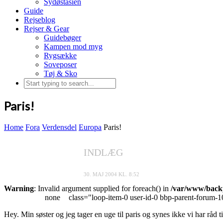
Sydøstasien
Guide
Rejseblog
Rejser & Gear
Guidebøger
Kampen mod myg
Rygsække
Soveposer
Tøj & Sko
Paris!
Home
Fora
Verdensdel
Europa
Paris!
INDLÆG
30. MAJ 2004 KL. 8:52
Warning
: Invalid argument supplied for foreach() in
/var/www/backp
none
class="loop-item-0 user-id-0 bbp-parent-forum-1
Hey. Min søster og jeg tager en uge til paris og synes ikke vi har råd t