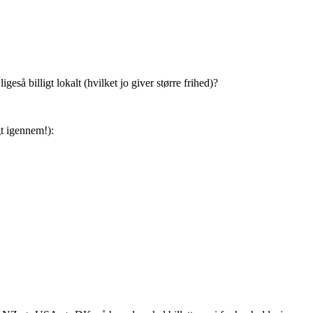
igeså billigt lokalt (hvilket jo giver større frihed)?
gt igennem!):