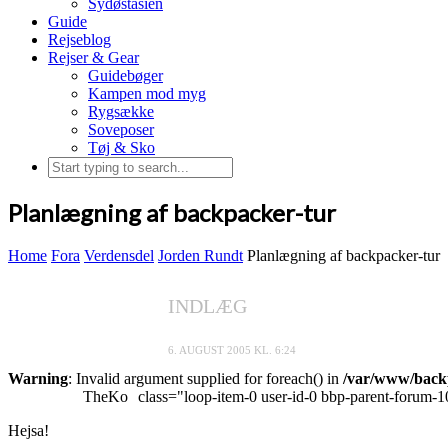
Sydøstasien
Guide
Rejseblog
Rejser & Gear
Guidebøger
Kampen mod myg
Rygsække
Soveposer
Tøj & Sko
Planlægning af backpacker-tur
Home
Fora
Verdensdel
Jorden Rundt
Planlægning af backpacker-tur
INDLÆG
6. AUGUST 2005 KL. 6:24
Warning
: Invalid argument supplied for foreach() in
/var/www/backp
TheKo
class="loop-item-0 user-id-0 bbp-parent-forum-1
Hejsa!