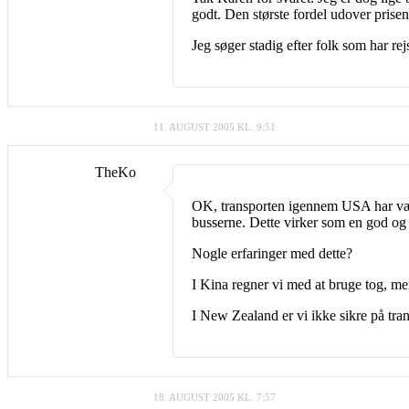
godt. Den største fordel udover prisen 
Jeg søger stadig efter folk som har 
11. AUGUST 2005 KL. 9:51
TheKo
OK, transporten igennem USA har været
busserne. Dette virker som en god og f
Nogle erfaringer med dette?
I Kina regner vi med at bruge tog, men
I New Zealand er vi ikke sikre på tran
18. AUGUST 2005 KL. 7:57