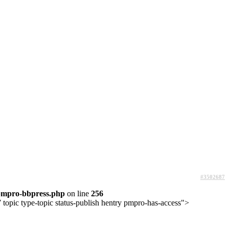
#3502687
pmpro-bbpress.php
on line
256
topic type-topic status-publish hentry pmpro-has-access">