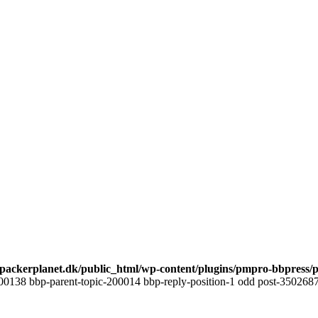
ackerplanet.dk/public_html/wp-content/plugins/pmpro-bbpress/
00138 bbp-parent-topic-200014 bbp-reply-position-1 odd post-3502687 