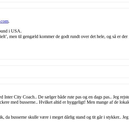
e.com
.
hound i USA.
lt’, men til gengæld kommer de godt rundt over det hele, og så er der
nter City Coach.. De sælger både rute pas og en dags pas.. Jeg rejste 
kere med busserne.. Hvilket altid er hyggeligt! Men mange af de lokale
, da busserne skulle være i meget dårlig stand og tit går i stykker.. J