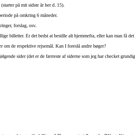
starter på mit sidste år her d. 15).
periode på omkring 6 måneder.
ringer, forslag, osv.
ge billetter. Er det bedst at bestille alt hjemmefra, eller kan man få det l
er om de respektive rejsemål. Kan I foreslå andre bøger?
følgende sider (det er de færreste af siderne som jeg har checket grundi