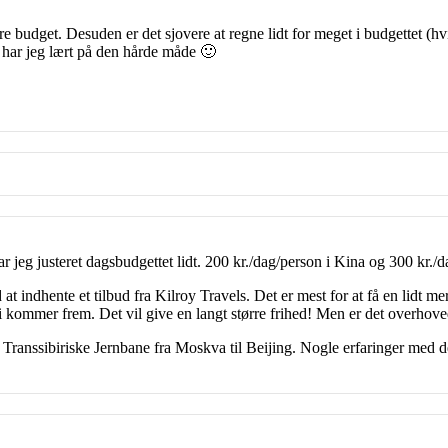
re budget. Desuden er det sjovere at regne lidt for meget i budgettet (hvi
t har jeg lært på den hårde måde 🙂
ar jeg justeret dagsbudgettet lidt. 200 kr./dag/person i Kina og 300 kr
ed at indhente et tilbud fra Kilroy Travels. Det er mest for at få en lid
vi kommer frem. Det vil give en langt større frihed! Men er det overhov
 Transsibiriske Jernbane fra Moskva til Beijing. Nogle erfaringer med d