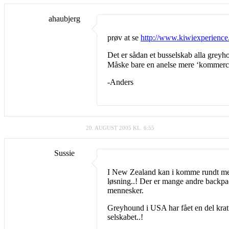
ahaubjerg
prøv at se
http://www.kiwiexperienc
Det er sådan et busselskab alla grey
Måske bare en anelse mere ‘kommercie
-Anders
20. AUGUST 2005 KL. 6:55
Sussie
I New Zealand kan i komme rundt med I
løsning..! Der er mange andre backpac
mennesker.
Greyhound i USA har fået en del kratik
selskabet..!