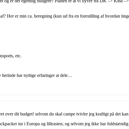
ettet og er det egentlig billigere? Planen er at vi flyver fra DK –> Kin
 af? Her er min ca. beregning (kun ud fra en forestilling af hvordan ting
nsports, etc.
 herinde har nyttige erfaringer at dele…
eret over dit budget! selvom du skal campe tvivler jeg kraftigt på det kan 
ackpacker tur i Europa og lilleasien, og selvom jeg ikke har fuldstændig