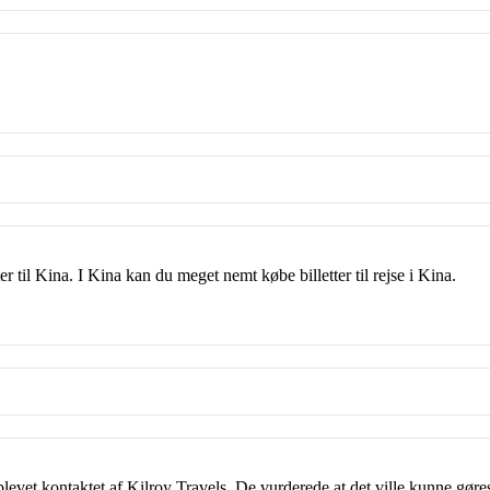
ter til Kina. I Kina kan du meget nemt købe billetter til rejse i Kina.
blevet kontaktet af Kilroy Travels. De vurderede at det ville kunne gøre