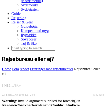
(Nordamerika)
Sydamerika
Sydøstasien
Guide
Rejseblog
Rejser & Gear
Guidebøger
Kampen mod myg
Rygsække
Soveposer
Tøj & Sko
Rejsebureau eller ej?
Home
Fora
Andet
Erfaringer med rejsebureauer
Rejsebureau eller
ej?
INDLÆG
22. FEBRUAR 2008 KL. 2:06
#3524285
Warning
: Invalid argument supplied for foreach() in
/var/www/backpackerplanet.dk/public_html/wp-