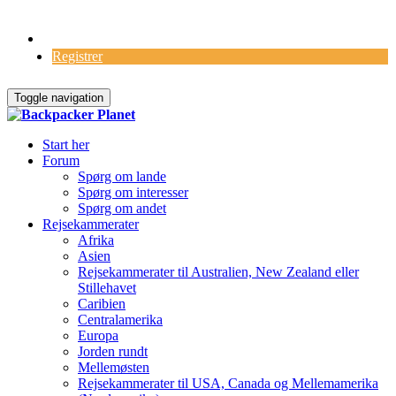
Log Ind
Registrer
Toggle navigation
Start her
Forum
Spørg om lande
Spørg om interesser
Spørg om andet
Rejsekammerater
Afrika
Asien
Rejsekammerater til Australien, New Zealand eller
Stillehavet
Caribien
Centralamerika
Europa
Jorden rundt
Mellemøsten
Rejsekammerater til USA, Canada og Mellemamerika