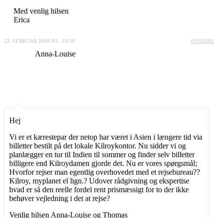
Med venlig hilsen
Erica
22. FEBRUAR 2008 KL. 10:58
#3524282
Anna-Louise
Hej
Vi er et kærestepar der netop har været i Asien i længere tid via
billetter bestilt på det lokale Kilroykontor. Nu sidder vi og
planlægger en tur til Indien til sommer og finder selv billetter
billigere end Kilroydamen gjorde det. Nu er vores spørgsmål;
Hvorfor rejser man egentlig overhovedet med et rejsebureau??
Kilroy, myplanet el lign.? Udover rådgivning og ekspertise
hvad er så den reelle fordel rent prismæssigt for to der ikke
behøver vejledning i det at rejse?
Venlig hilsen Anna-Louise og Thomas