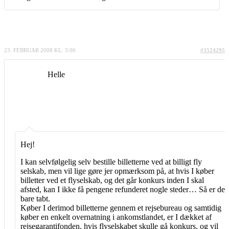
23. FEBRUAR 2008 KL. 3:06
#3524295
Helle
Hej!
I kan selvfølgelig selv bestille billetterne ved at billigt fly
selskab, men vil lige gøre jer opmærksom på, at hvis I køber
billetter ved et flyselskab, og det går konkurs inden I skal
afsted, kan I ikke få pengene refunderet nogle steder… Så er de
bare tabt.
Køber I derimod billetterne gennem et rejsebureau og samtidig
køber en enkelt overnatning i ankomstlandet, er I dækket af
rejsegarantifonden, hvis flyselskabet skulle gå konkurs, og vil