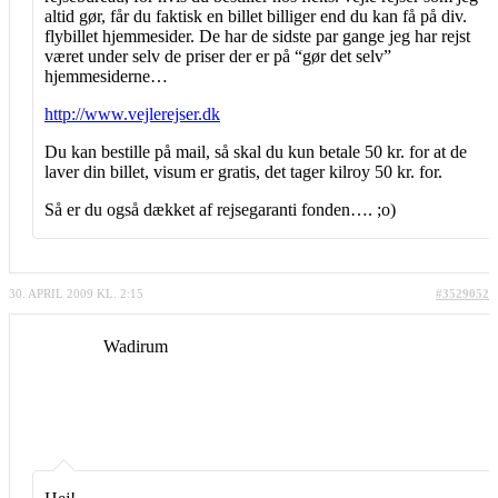
altid gør, får du faktisk en billet billiger end du kan få på div.
flybillet hjemmesider. De har de sidste par gange jeg har rejst
været under selv de priser der er på “gør det selv”
hjemmesiderne…
http://www.vejlerejser.dk
Du kan bestille på mail, så skal du kun betale 50 kr. for at de
laver din billet, visum er gratis, det tager kilroy 50 kr. for.
Så er du også dækket af rejsegaranti fonden…. ;o)
30. APRIL 2009 KL. 2:15
#3529052
Wadirum