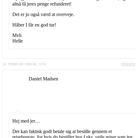
altså få jeres penge refunderet!
Det er jo også værd at overveje.
Håber I får en god tur!
Mvh
Helle
24. FEBRUAR 2008 KL. 9:14
#3524311
Daniel Madsen
Hej med jer…
Det kan faktisk godt betale sig at bestille gennem et
rejsebureau, for hvis du bestiller hos f.eks. vejle rejser som jeg