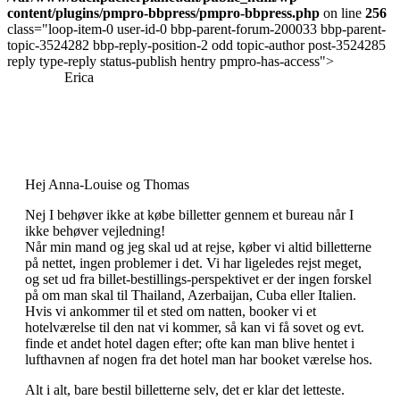
content/plugins/pmpro-bbpress/pmpro-bbpress.php
on line
256
class="loop-item-0 user-id-0 bbp-parent-forum-200033 bbp-parent-
topic-3524282 bbp-reply-position-2 odd topic-author post-3524285
reply type-reply status-publish hentry pmpro-has-access">
Erica
Hej Anna-Louise og Thomas
Nej I behøver ikke at købe billetter gennem et bureau når I
ikke behøver vejledning!
Når min mand og jeg skal ud at rejse, køber vi altid billetterne
på nettet, ingen problemer i det. Vi har ligeledes rejst meget,
og set ud fra billet-bestillings-perspektivet er der ingen forskel
på om man skal til Thailand, Azerbaijan, Cuba eller Italien.
Hvis vi ankommer til et sted om natten, booker vi et
hotelværelse til den nat vi kommer, så kan vi få sovet og evt.
finde et andet hotel dagen efter; ofte kan man blive hentet i
lufthavnen af nogen fra det hotel man har booket værelse hos.
Alt i alt, bare bestil billetterne selv, det er klar det letteste.