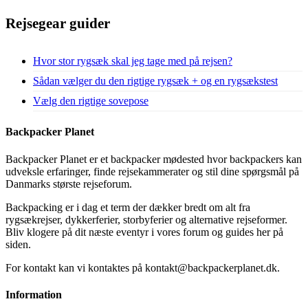
Rejsegear guider
Hvor stor rygsæk skal jeg tage med på rejsen?
Sådan vælger du den rigtige rygsæk + og en rygsækstest
Vælg den rigtige sovepose
Backpacker Planet
Backpacker Planet er et backpacker mødested hvor backpackers kan
udveksle erfaringer, finde rejsekammerater og stil dine spørgsmål på
Danmarks største rejseforum.
Backpacking er i dag et term der dækker bredt om alt fra
rygsækrejser, dykkerferier, storbyferier og alternative rejseformer.
Bliv klogere på dit næste eventyr i vores forum og guides her på
siden.
For kontakt kan vi kontaktes på kontakt@backpackerplanet.dk.
Information