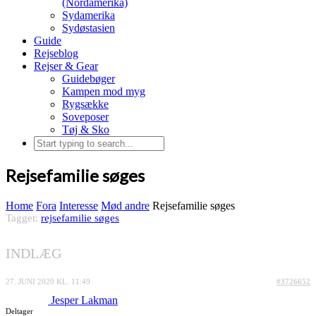
(Nordamerika)
Sydamerika
Sydøstasien
Guide
Rejseblog
Rejser & Gear
Guidebøger
Kampen mod myg
Rygsække
Soveposer
Tøj & Sko
Rejsefamilie søges
Home
Fora
Interesse
Mød andre
Rejsefamilie søges
Tagget:
rejsefamilie søges
INDLÆG
27. JUNI 2020 KL. 11:49
#3726652
Jesper Lakman
Deltager