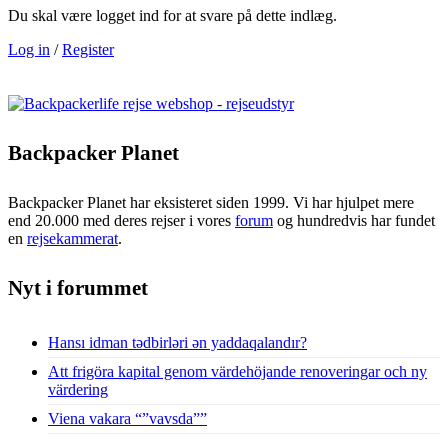
Du skal være logget ind for at svare på dette indlæg.
Log in
/
Register
Backpacker Planet
Backpacker Planet har eksisteret siden 1999. Vi har hjulpet mere
end 20.000 med deres rejser i vores
forum
og hundredvis har fundet
en
rejsekammerat
.
Nyt i forummet
Hansı idman tədbirləri ən yaddaqalandır?
Att frigöra kapital genom värdehöjande renoveringar och ny
värdering
Viena vakara “”vavsda””