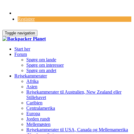
Log Ind
Registrer
Toggle navigation
Start her
Forum
Spørg om lande
Spørg om interesser
Spørg om andet
Rejsekammerater
Afrika
Asien
Rejsekammerater til Australien, New Zealand eller
Stillehavet
Caribien
Centralamerika
Europa
Jorden rundt
Mellemøsten
Rejsekammerater til USA, Canada og Mellemamerika