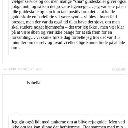
vælger service og co. men mange “små” guideskoler giver også
jobgaranti, og så kan det jo være ligemeget… jeg var selv på en
lille guideskole og kan kun tale positivt om det… at kalde
guideskole en badeferie vil være synd – vi blev i hvert fald
presset, men der var da også tid til at have det sjovt. om man
skal studere noget hjemmefra – det tror jeg ikke , men vær klar
på at være åben og vær ikke bange for at stå frem for en
forsamling… vi skulle første dag fortælle jeg tror det var 3-5
minutter om os selv og hvad vi ellers lige kunne finde på at tale
om…
14. FEBRUAR 2010 KL. 4:00
#3532789
Isabella
Jeg går også lidt med tankerne om at blive rejseguide. Men ved
ikke om jeg kan slippe det herhjemme., Bor sammen med min