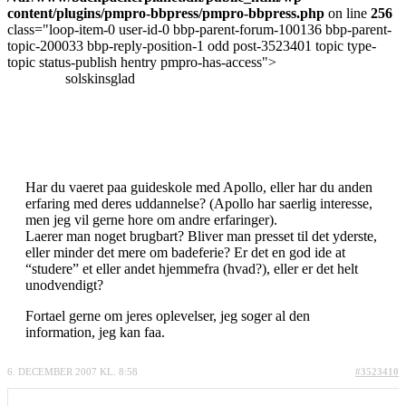
content/plugins/pmpro-bbpress/pmpro-bbpress.php
on line
256
class="loop-item-0 user-id-0 bbp-parent-forum-100136 bbp-parent-
topic-200033 bbp-reply-position-1 odd post-3523401 topic type-
topic status-publish hentry pmpro-has-access">
solskinsglad
Har du vaeret paa guideskole med Apollo, eller har du anden
erfaring med deres uddannelse? (Apollo har saerlig interesse,
men jeg vil gerne hore om andre erfaringer).
Laerer man noget brugbart? Bliver man presset til det yderste,
eller minder det mere om badeferie? Er det en god ide at
“studere” et eller andet hjemmefra (hvad?), eller er det helt
unodvendigt?
Fortael gerne om jeres oplevelser, jeg soger al den
information, jeg kan faa.
6. DECEMBER 2007 KL. 8:58
#3523410