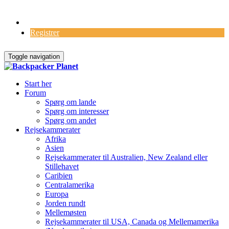
Log Ind
Registrer
Toggle navigation
Start her
Forum
Spørg om lande
Spørg om interesser
Spørg om andet
Rejsekammerater
Afrika
Asien
Rejsekammerater til Australien, New Zealand eller
Stillehavet
Caribien
Centralamerika
Europa
Jorden rundt
Mellemøsten
Rejsekammerater til USA, Canada og Mellemamerika