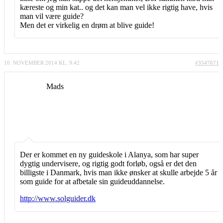
kæreste og min kat.. og det kan man vel ikke rigtig have, hvis
man vil være guide?
Men det er virkelig en drøm at blive guide!
10. NOVEMBER 2014 KL. 9:42
#3547671
Mads
Der er kommet en ny guideskole i Alanya, som har super
dygtig undervisere, og rigtig godt forløb, også er det den
billigste i Danmark, hvis man ikke ønsker at skulle arbejde 5 år
som guide for at afbetale sin guideuddannelse.
http://www.solguider.dk