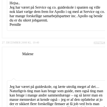
Hejsa..
Jeg har været på Service og co. guideskole i spanien og ville
nok klart vælge dem frem for Apollo i og med at Service og co.
har mange forskellige samarbejdspartner inc. Apollo og består
du er du sikret jobgarenti.
Pernille
27. DECEMBER 2008 KL. 10:40
#3527524
Malene
Jeg har været på guideskole, og lærte utrolig meget af det…
Naturligvis ting man kan bruge som guide, men også ting man
kan bruge i mange andre sammenhænge – og så lærer man en
masse mennesker at kende også – jeg er af den opfattelse at jo
der er sikkert flere forskellige firmaer at få job ved hvis man