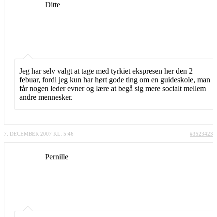
Ditte
Jeg har selv valgt at tage med tyrkiet ekspresen her den 2
febuar, fordi jeg kun har hørt gode ting om en guideskole, man
får nogen leder evner og lære at begå sig mere socialt mellem
andre mennesker.
7. DECEMBER 2007 KL. 5:46
#3523423
Pernille