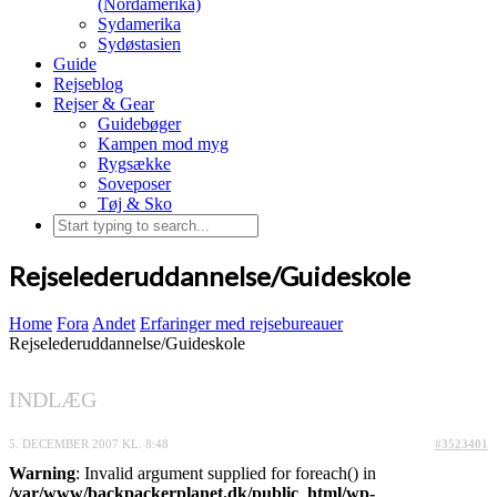
(Nordamerika)
Sydamerika
Sydøstasien
Guide
Rejseblog
Rejser & Gear
Guidebøger
Kampen mod myg
Rygsække
Soveposer
Tøj & Sko
Rejselederuddannelse/Guideskole
Home
Fora
Andet
Erfaringer med rejsebureauer
Rejselederuddannelse/Guideskole
INDLÆG
5. DECEMBER 2007 KL. 8:48
#3523401
Warning
: Invalid argument supplied for foreach() in
/var/www/backpackerplanet.dk/public_html/wp-