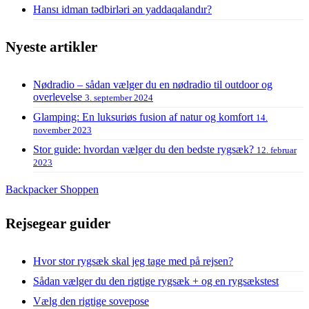
Hansı idman tədbirləri ən yaddaqalandır?
Nyeste artikler
Nødradio – sådan vælger du en nødradio til outdoor og
overlevelse
3. september 2024
Glamping: En luksuriøs fusion af natur og komfort
14.
november 2023
Stor guide: hvordan vælger du den bedste rygsæk?
12. februar
2023
Backpacker Shoppen
Rejsegear guider
Hvor stor rygsæk skal jeg tage med på rejsen?
Sådan vælger du den rigtige rygsæk + og en rygsækstest
Vælg den rigtige sovepose