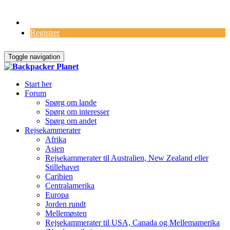
Log Ind
Registrer
Toggle navigation
Start her
Forum
Spørg om lande
Spørg om interesser
Spørg om andet
Rejsekammerater
Afrika
Asien
Rejsekammerater til Australien, New Zealand eller
Stillehavet
Caribien
Centralamerika
Europa
Jorden rundt
Mellemøsten
Rejsekammerater til USA, Canada og Mellemamerika