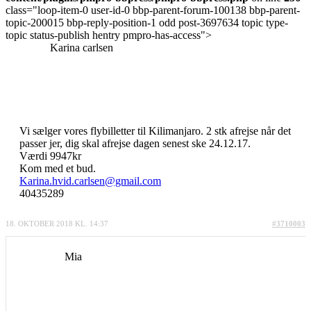
class="loop-item-0 user-id-0 bbp-parent-forum-100138 bbp-parent-
topic-200015 bbp-reply-position-1 odd post-3697634 topic type-
topic status-publish hentry pmpro-has-access">
Karina carlsen
Vi sælger vores flybilletter til Kilimanjaro. 2 stk afrejse når det
passer jer, dig skal afrejse dagen senest ske 24.12.17.
Værdi 9947kr
Kom med et bud.
Karina.hvid.carlsen@gmail.com
40435289
18. OKTOBER 2018 KL. 14:37
#3710003
Mia