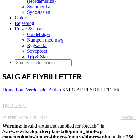
(Nordamerika)
Sydamerika
Sydøstasien
Guide
Rejseblog
Rejser & Gear
Guidebøger
Kampen mod myg
Rygsække
Soveposer
Tøj & Sko
SALG AF FLYBILLETTER
Home
Fora
Verdensdel
Afrika
SALG AF FLYBILLETTER
INDLÆG
17. FEBRUAR 2017 KL. 15:16
#3697634
Warning
: Invalid argument supplied for foreach() in
/var/www/backpackerplanet.dk/public_html/wp-
content/plugins/pmpro-bbpress/pmpro-bbpress.php
on line
256