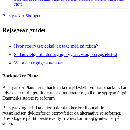
2023
Backpacker Shoppen
Rejsegear guider
Hvor stor rygsæk skal jeg tage med på rejsen?
Sådan vælger du den rigtige rygsæk + og en rygsækstest
Vælg den rigtige sovepose
Backpacker Planet
Backpacker Planet er et backpacker mødested hvor backpackers kan
udveksle erfaringer, finde rejsekammerater og stil dine spørgsmål på
Danmarks største rejseforum.
Backpacking er i dag et term der dækker bredt om alt fra
rygsækrejser, dykkerferier, storbyferier og alternative rejseformer.
Bliv klogere på dit næste eventyr i vores forum og guides her på
siden.