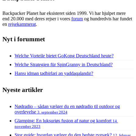
Backpacker Planet har eksisteret siden 1999. Vi har hjulpet mere
end 20.000 med deres rejser i vores
forum
og hundredvis har fundet
en
rejsekammerat
.
Nyt i forummet
Welche Vorteile bietet GoKong Deutschland heute?
Welche Strategien für SpinGranny in Deutschland?
Hansı idman tədbirləri ən yaddaqalandır?
Nyeste artikler
Nødradio – sådan vælger du en nødradio til outdoor og
overlevelse
3. september 2024
Glamping: En luksuriøs fusion af natur og komfort
14.
november 2023
Stor guide: hvordan vælger du den bedste rygsæk?
12. februar