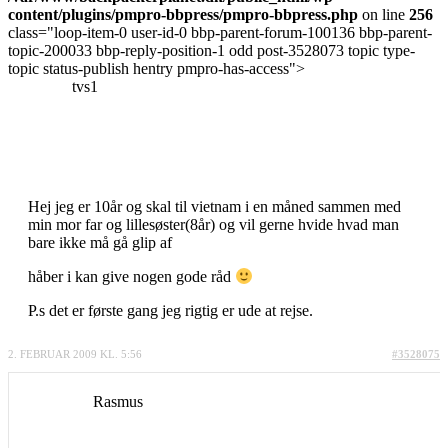
content/plugins/pmpro-bbpress/pmpro-bbpress.php
on line
256
class="loop-item-0 user-id-0 bbp-parent-forum-100136 bbp-parent-
topic-200033 bbp-reply-position-1 odd post-3528073 topic type-
topic status-publish hentry pmpro-has-access">
tvs1
Hej jeg er 10år og skal til vietnam i en måned sammen med
min mor far og lillesøster(8år) og vil gerne hvide hvad man
bare ikke må gå glip af
håber i kan give nogen gode råd
P.s det er første gang jeg rigtig er ude at rejse.
2. FEBRUAR 2009 KL. 5:56
#3528075
Rasmus