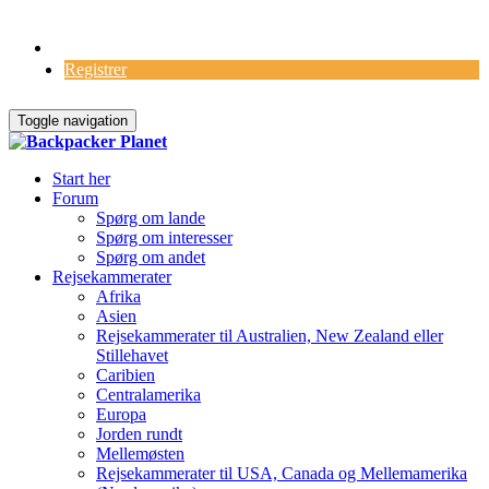
Log Ind
Registrer
Toggle navigation
Start her
Forum
Spørg om lande
Spørg om interesser
Spørg om andet
Rejsekammerater
Afrika
Asien
Rejsekammerater til Australien, New Zealand eller
Stillehavet
Caribien
Centralamerika
Europa
Jorden rundt
Mellemøsten
Rejsekammerater til USA, Canada og Mellemamerika