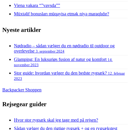
Viena vakara “”vavsda””
Müxtəlif bonusları müqayisə etmək niyə maraqlıdır?
Nyeste artikler
Nødradio – sådan vælger du en nødradio til outdoor og
overlevelse
3. september 2024
Glamping: En luksuriøs fusion af natur og komfort
14.
november 2023
Stor guide: hvordan vælger du den bedste rygsæk?
12. februar
2023
Backpacker Shoppen
Rejsegear guider
Hvor stor rygsæk skal jeg tage med på rejsen?
Sådan vælger du den rigtige rygsæk + og en rygsækstest