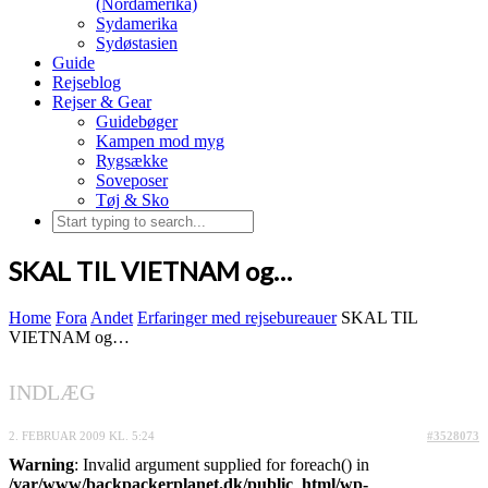
(Nordamerika)
Sydamerika
Sydøstasien
Guide
Rejseblog
Rejser & Gear
Guidebøger
Kampen mod myg
Rygsække
Soveposer
Tøj & Sko
SKAL TIL VIETNAM og…
Home
Fora
Andet
Erfaringer med rejsebureauer
SKAL TIL
VIETNAM og…
INDLÆG
2. FEBRUAR 2009 KL. 5:24
#3528073
Warning
: Invalid argument supplied for foreach() in
/var/www/backpackerplanet.dk/public_html/wp-