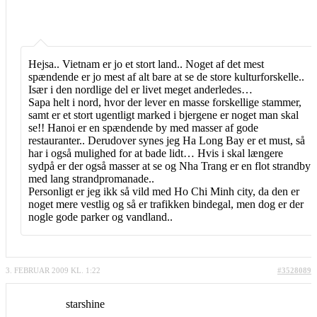
Hejsa.. Vietnam er jo et stort land.. Noget af det mest
spændende er jo mest af alt bare at se de store kulturforskelle..
Især i den nordlige del er livet meget anderledes…
Sapa helt i nord, hvor der lever en masse forskellige stammer,
samt er et stort ugentligt marked i bjergene er noget man skal
se!! Hanoi er en spændende by med masser af gode
restauranter.. Derudover synes jeg Ha Long Bay er et must, så
har i også mulighed for at bade lidt… Hvis i skal længere
sydpå er der også masser at se og Nha Trang er en flot strandby
med lang strandpromanade..
Personligt er jeg ikk så vild med Ho Chi Minh city, da den er
noget mere vestlig og så er trafikken bindegal, men dog er der
nogle gode parker og vandland..
3. FEBRUAR 2009 KL. 1:22
#3528089
starshine