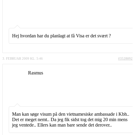
Hej hvordan har du planlagt at få Visa er det svært ?
3. FEBRUAR 2009 KL. 5:46
#3528092
Rasmus
Man kan søge visum på den vietnamesiske ambassade i Kbh..
Det er meget nemt.. Da jeg fik sidst tog det mig 20 min mens
jeg ventede.. Ellers kan man bare sende det derover..