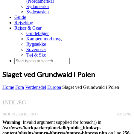
(Nordamerika)
Sydamerika
Sydøstasien
Guide
Rejseblog
Rejser & Gear
Guidebøger
Kampen mod myg
Rygsække
Soveposer
Tøj & Sko
Slaget ved Grundwald i Polen
Home
Fora
Verdensdel
Europa
Slaget ved Grundwald i Polen
INDLÆG
30. JUNI 2006 KL. 10:17
#3505702
Warning
: Invalid argument supplied for foreach() in
/var/www/backpackerplanet.dk/public_html/wp-
content/plugins/pmpro-bbpress/pmpro-bbpress.php
on line
256