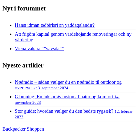
Nyt i forummet
Hansı idman tədbirləri ən yaddaqalandır?
Att frigöra kapital genom värdehöjande renoveringar och ny
värdering
Viena vakara “”vavsda””
Nyeste artikler
Nødradio – sådan vælger du en nødradio til outdoor og
overlevelse
3. september 2024
Glamping: En luksuriøs fusion af natur og komfort
14.
november 2023
Stor guide: hvordan vælger du den bedste rygsæk?
12. februar
2023
Backpacker Shoppen