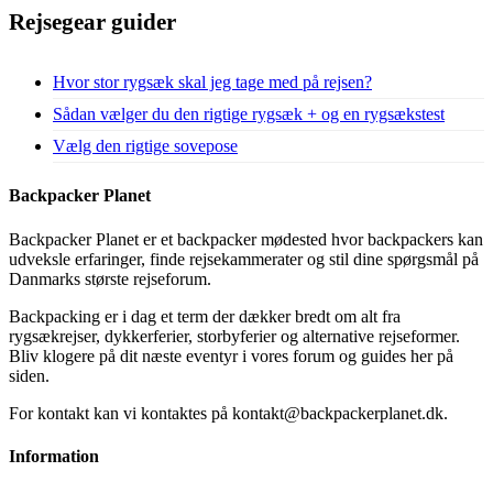
Rejsegear guider
Hvor stor rygsæk skal jeg tage med på rejsen?
Sådan vælger du den rigtige rygsæk + og en rygsækstest
Vælg den rigtige sovepose
Backpacker Planet
Backpacker Planet er et backpacker mødested hvor backpackers kan
udveksle erfaringer, finde rejsekammerater og stil dine spørgsmål på
Danmarks største rejseforum.
Backpacking er i dag et term der dækker bredt om alt fra
rygsækrejser, dykkerferier, storbyferier og alternative rejseformer.
Bliv klogere på dit næste eventyr i vores forum og guides her på
siden.
For kontakt kan vi kontaktes på kontakt@backpackerplanet.dk.
Information