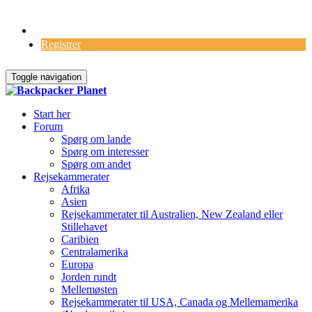
Log Ind
Registrer
Toggle navigation
Start her
Forum
Spørg om lande
Spørg om interesser
Spørg om andet
Rejsekammerater
Afrika
Asien
Rejsekammerater til Australien, New Zealand eller
Stillehavet
Caribien
Centralamerika
Europa
Jorden rundt
Mellemøsten
Rejsekammerater til USA, Canada og Mellemamerika