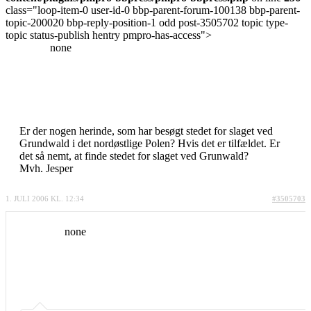
class="loop-item-0 user-id-0 bbp-parent-forum-100138 bbp-parent-
topic-200020 bbp-reply-position-1 odd post-3505702 topic type-
topic status-publish hentry pmpro-has-access">
none
Er der nogen herinde, som har besøgt stedet for slaget ved
Grundwald i det nordøstlige Polen? Hvis det er tilfældet. Er
det så nemt, at finde stedet for slaget ved Grunwald?
Mvh. Jesper
1. JULI 2006 KL. 12:34
#3505703
none