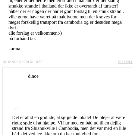
til, eller er det bedre med en strand i thailand? er der stadig
smukke strande i thailand der ikke er overrandt af turister?
håber der er nogen der har et godt forslag til en smuk strand..
ville gerne have været på maldiverne men der kræves for
meget forskellig transport fra cambodia og er desuden mega
dyrt..
alle forslag er velkommen;-)
på forhånd tak
karina
16. JANUAR 2010 KL. 8:53
#3632281
dinoe
Det er altid en god ide, at sørge de lokale! De plejer at være
rigtig søde til at hjælpe. Vi har med en båd ud til en dejlig
strand fra Shianukville i Cambodia, men det var med en lille
båd, det ved jeg ikke om du har mulighed for.