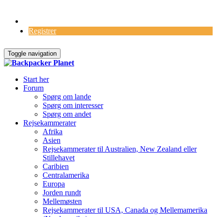
Log Ind
Registrer
Toggle navigation
Start her
Forum
Spørg om lande
Spørg om interesser
Spørg om andet
Rejsekammerater
Afrika
Asien
Rejsekammerater til Australien, New Zealand eller
Stillehavet
Caribien
Centralamerika
Europa
Jorden rundt
Mellemøsten
Rejsekammerater til USA, Canada og Mellemamerika