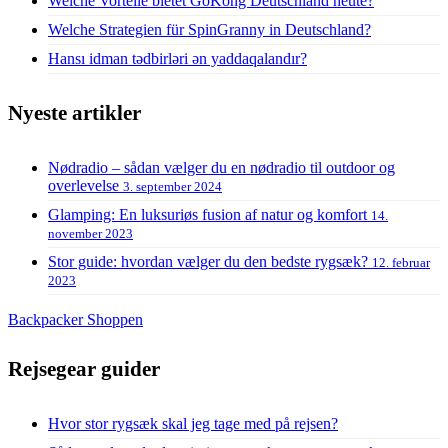
Welche Vorteile bietet GoKong Deutschland heute?
Welche Strategien für SpinGranny in Deutschland?
Hansı idman tədbirləri ən yaddaqalandır?
Nyeste artikler
Nødradio – sådan vælger du en nødradio til outdoor og
overlevelse
3. september 2024
Glamping: En luksuriøs fusion af natur og komfort
14.
november 2023
Stor guide: hvordan vælger du den bedste rygsæk?
12. februar
2023
Backpacker Shoppen
Rejsegear guider
Hvor stor rygsæk skal jeg tage med på rejsen?