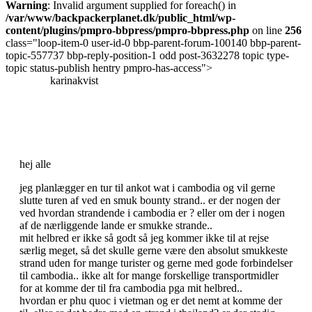
Warning
: Invalid argument supplied for foreach() in
/var/www/backpackerplanet.dk/public_html/wp-
content/plugins/pmpro-bbpress/pmpro-bbpress.php
on line
256
class="loop-item-0 user-id-0 bbp-parent-forum-100140 bbp-parent-
topic-557737 bbp-reply-position-1 odd post-3632278 topic type-
topic status-publish hentry pmpro-has-access">
karinakvist
hej alle
jeg planlægger en tur til ankot wat i cambodia og vil gerne
slutte turen af ved en smuk bounty strand.. er der nogen der
ved hvordan strandende i cambodia er ? eller om der i nogen
af de nærliggende lande er smukke strande..
mit helbred er ikke så godt så jeg kommer ikke til at rejse
særlig meget, så det skulle gerne være den absolut smukkeste
strand uden for mange turister og gerne med gode forbindelser
til cambodia.. ikke alt for mange forskellige transportmidler
for at komme der til fra cambodia pga mit helbred..
hvordan er phu quoc i vietman og er det nemt at komme der