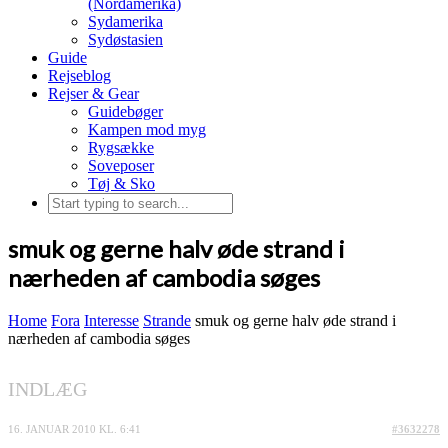
(Nordamerika)
Sydamerika
Sydøstasien
Guide
Rejseblog
Rejser & Gear
Guidebøger
Kampen mod myg
Rygsække
Soveposer
Tøj & Sko
smuk og gerne halv øde strand i
nærheden af cambodia søges
Home
Fora
Interesse
Strande
smuk og gerne halv øde strand i
nærheden af cambodia søges
INDLÆG
16. JANUAR 2010 KL. 6:41
#3632278