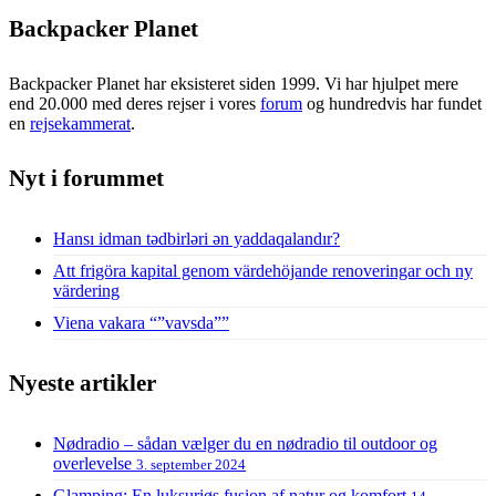
Backpacker Planet
Backpacker Planet har eksisteret siden 1999. Vi har hjulpet mere
end 20.000 med deres rejser i vores
forum
og hundredvis har fundet
en
rejsekammerat
.
Nyt i forummet
Hansı idman tədbirləri ən yaddaqalandır?
Att frigöra kapital genom värdehöjande renoveringar och ny
värdering
Viena vakara “”vavsda””
Nyeste artikler
Nødradio – sådan vælger du en nødradio til outdoor og
overlevelse
3. september 2024
Glamping: En luksuriøs fusion af natur og komfort