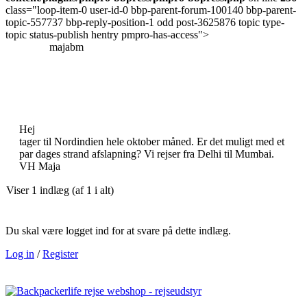
class="loop-item-0 user-id-0 bbp-parent-forum-100140 bbp-parent-
topic-557737 bbp-reply-position-1 odd post-3625876 topic type-
topic status-publish hentry pmpro-has-access">
majabm
Hej
tager til Nordindien hele oktober måned. Er det muligt med et
par dages strand afslapning? Vi rejser fra Delhi til Mumbai.
VH Maja
Viser 1 indlæg (af 1 i alt)
Du skal være logget ind for at svare på dette indlæg.
Log in
/
Register