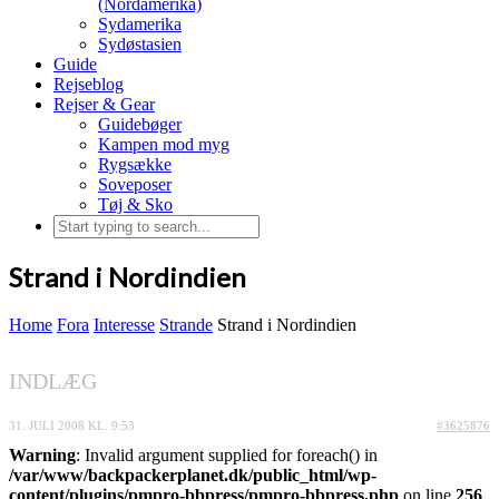
(Nordamerika)
Sydamerika
Sydøstasien
Guide
Rejseblog
Rejser & Gear
Guidebøger
Kampen mod myg
Rygsække
Soveposer
Tøj & Sko
Strand i Nordindien
Home
Fora
Interesse
Strande
Strand i Nordindien
INDLÆG
31. JULI 2008 KL. 9:53
#3625876
Warning
: Invalid argument supplied for foreach() in
/var/www/backpackerplanet.dk/public_html/wp-
content/plugins/pmpro-bbpress/pmpro-bbpress.php
on line
256