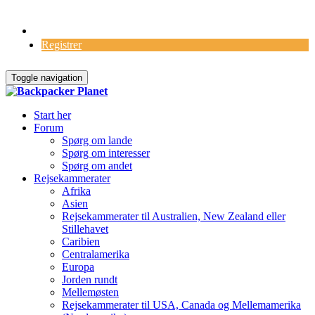
Log Ind
Registrer
Toggle navigation
Start her
Forum
Spørg om lande
Spørg om interesser
Spørg om andet
Rejsekammerater
Afrika
Asien
Rejsekammerater til Australien, New Zealand eller
Stillehavet
Caribien
Centralamerika
Europa
Jorden rundt
Mellemøsten
Rejsekammerater til USA, Canada og Mellemamerika