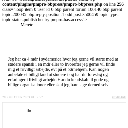
content/plugins/pmpro-bbpress/pmpro-bbpress.php
on line
256
class="loop-item-0 user-id-0 bbp-parent-forum-100140 bbp-parent-
topic-200035 bbp-reply-position-1 odd post-3500459 topic type-
topic status-publish hentry pmpro-has-access">
Merete
Jeg har ca 4 mdr i sydamerica hvor jeg gerne vil starte med at
studere spansk i en mdr eller to hvorefter jeg gerne vil finde
mig et frivilligt arbejde, evt på et børnehjem. Kan nogen
anbefale et billigt land at studere i og har du foreslag og
erfaringer i frivlligt arbejde.Har du kendskab til gode og
billige organisationer eller skal jeg bare tage derned selv.
20. OKTOBER 2003 KL. 2:52
#3500460
tln