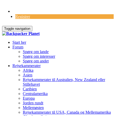
Log Ind
Registrer
Toggle navigation
Start her
Forum
Spørg om lande
Spørg om interesser
Spørg om andet
Rejsekammerater
Afrika
Asien
Rejsekammerater til Australien, New Zealand eller
Stillehavet
Caribien
Centralamerika
Europa
Jorden rundt
Mellemøsten
Rejsekammerater til USA, Canada og Mellemamerika