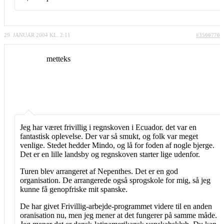
29. JANUAR 2004 KL. 2:11
#3500770
metteks
Jeg har været frivillig i regnskoven i Ecuador. det var en
fantastisk oplevelse. Der var så smukt, og folk var meget
venlige. Stedet hedder Mindo, og lå for foden af nogle bjerge.
Det er en lille landsby og regnskoven starter lige udenfor.
Turen blev arrangeret af Nepenthes. Det er en god
organisation. De arrangerede også sprogskole for mig, så jeg
kunne få genopfriske mit spanske.
De har givet Frivillig-arbejde-programmet videre til en anden
oranisation nu, men jeg mener at det fungerer på samme måde.