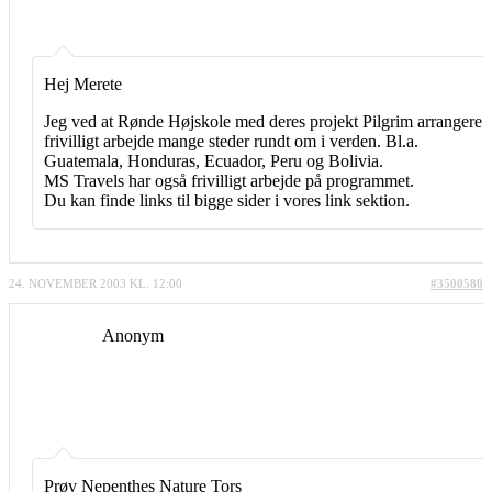
Hej Merete
Jeg ved at Rønde Højskole med deres projekt Pilgrim arrangere
frivilligt arbejde mange steder rundt om i verden. Bl.a.
Guatemala, Honduras, Ecuador, Peru og Bolivia.
MS Travels har også frivilligt arbejde på programmet.
Du kan finde links til bigge sider i vores link sektion.
24. NOVEMBER 2003 KL. 12:00
#3500580
Anonym
Prøv Nepenthes Nature Tors