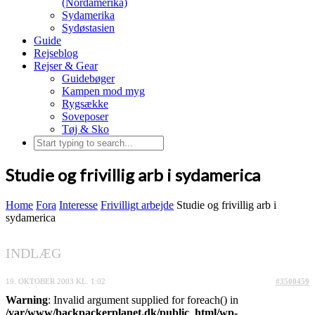
(Nordamerika)
Sydamerika
Sydøstasien
Guide
Rejseblog
Rejser & Gear
Guidebøger
Kampen mod myg
Rygsække
Soveposer
Tøj & Sko
Studie og frivillig arb i sydamerica
Home
Fora
Interesse
Frivilligt arbejde
Studie og frivillig arb i
sydamerica
INDLÆG
19. OKTOBER 2003 KL. 1:02
#3500459
Warning
: Invalid argument supplied for foreach() in
/var/www/backpackerplanet.dk/public_html/wp-