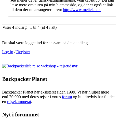
Jeg mener det er dansk-latinamerikansk venskabsklub. Du kan
læse mere om turen på min hjemmeside, og der er også et link
til dem der nu arrangerer turen:
http://www.metteks.dk
Viser 4 indlæg - 1 til 4 (af 4 i alt)
Du skal være logget ind for at svare på dette indlæg.
Log in
/
Register
Backpacker Planet
Backpacker Planet har eksisteret siden 1999. Vi har hjulpet mere
end 20.000 med deres rejser i vores
forum
og hundredvis har fundet
en
rejsekammerat
.
Nyt i forummet