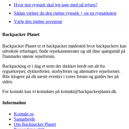
Hvor stor rygsæk skal jeg tage med på rejsen?
Sådan vælger du den rigtige rygsæk + og en rygsækstest
Vælg den rigtige sovepose
Backpacker Planet
Backpacker Planet er et backpacker mødested hvor backpackers kan
udveksle erfaringer, finde rejsekammerater og stil dine spørgsmål på
Danmarks største rejseforum.
Backpacking er i dag et term der dækker bredt om alt fra
rygsækrejser, dykkerferier, storbyferier og alternative rejseformer.
Bliv klogere på dit næste eventyr i vores forum og guides her på
siden.
For kontakt kan vi kontaktes på kontakt@backpackerplanet.dk.
Information
Kontakt os
Samarbejde
Om Backpacker Planet