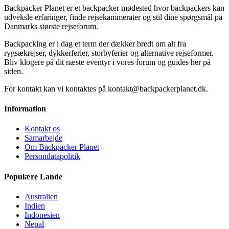
Backpacker Planet er et backpacker mødested hvor backpackers kan
udveksle erfaringer, finde rejsekammerater og stil dine spørgsmål på
Danmarks største rejseforum.
Backpacking er i dag et term der dækker bredt om alt fra
rygsækrejser, dykkerferier, storbyferier og alternative rejseformer.
Bliv klogere på dit næste eventyr i vores forum og guides her på
siden.
For kontakt kan vi kontaktes på kontakt@backpackerplanet.dk.
Information
Kontakt os
Samarbejde
Om Backpacker Planet
Persondatapolitik
Populære Lande
Australien
Indien
Indonesien
Nepal