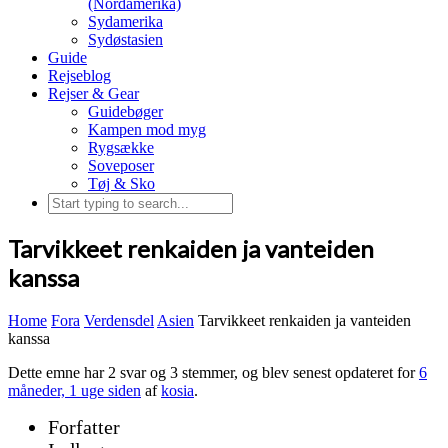
(Nordamerika)
Sydamerika
Sydøstasien
Guide
Rejseblog
Rejser & Gear
Guidebøger
Kampen mod myg
Rygsække
Soveposer
Tøj & Sko
Tarvikkeet renkaiden ja vanteiden
kanssa
Home
Fora
Verdensdel
Asien
Tarvikkeet renkaiden ja vanteiden
kanssa
Dette emne har 2 svar og 3 stemmer, og blev senest opdateret for
6
måneder, 1 uge siden
af
kosia
.
Forfatter