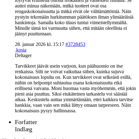
löytyvät erillisenä osiona renkaiden ja vanteiden rinnalla. Se
auttoi minua näkemään, mitkä tuotteet ovat osa
rengaskokonaisuutta ja mitkä eivät ole välttämättömiä. Näin
pystyin tekemään harkitumman päätöksen ilman ylimääräisiä
hankintoja. Samalla koko tilaus tuntui viimeistellymmältä.
Minulle tämä toi varmuutta siihen, että mitään oleellista ei
jäänyt puuttumaan.
28. januar 2026 kl. 15:17
#3728453
kosia
Deltager
Tarvikkeet jäävät usein varjoon, kun päähuomio on itse
renkaissa. Silti ne voivat vaikuttaa siihen, kuinka sujuva
kokonaisuus lopulta on. Kun tarvikkeet ovat selkeästi esillä,
niihin on helpompi suhtautua osana kokonaisuutta eikä
erillisenä vaivana. Moni huomaa vasta myöhemmin, että jokin
pieni asia puuttuu. Siksi etukäteinen tarkastelu voi säästää
aikaa. Keskustelu auttaa ymmärtämään, ettei kaikkea tarvitse
hankkia, vaan vain sen mikä liittyy omaan tarpeeseen. Näin
kokonaisuus pysyy hallinnassa.
Forfatter
Indlæg