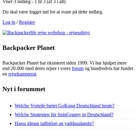
Viser 3 indlæg - 1 til 3 (af 3 i alt)
Du skal være logget ind for at svare på dette indlæg.
Log in
/
Register
Backpacker Planet
Backpacker Planet har eksisteret siden 1999. Vi har hjulpet mere
end 20.000 med deres rejser i vores
forum
og hundredvis har fundet
en
rejsekammerat
.
Nyt i forummet
Welche Vorteile bietet GoKong Deutschland heute?
Welche Strategien für SpinGranny in Deutschland?
Hansı idman tədbirləri ən yaddaqalandır?