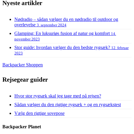
Nyeste artikler
Nødradio – sådan vælger du en nødradio til outdoor og
overlevelse
3. september 2024
Glamping: En luksuriøs fusion af natur og komfort
14.
november 2023
Stor guide: hvordan vælger du den bedste rygsæk?
12. februar
2023
Backpacker Shoppen
Rejsegear guider
Hvor stor rygsæk skal jeg tage med på rejsen?
Sådan vælger du den rigtige rygsæk + og en rygsækstest
Vælg den rigtige sovepose
Backpacker Planet