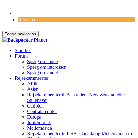
Log Ind
Registrer
Toggle navigation
Start her
Forum
Spørg om lande
Spørg om interesser
Spørg om andet
Rejsekammerater
Afrika
Asien
Rejsekammerater til Australien, New Zealand eller
Stillehavet
Caribien
Centralamerika
Europa
Jorden rundt
Mellemøsten
Rejsekammerater til USA, Canada og Mellemamerika