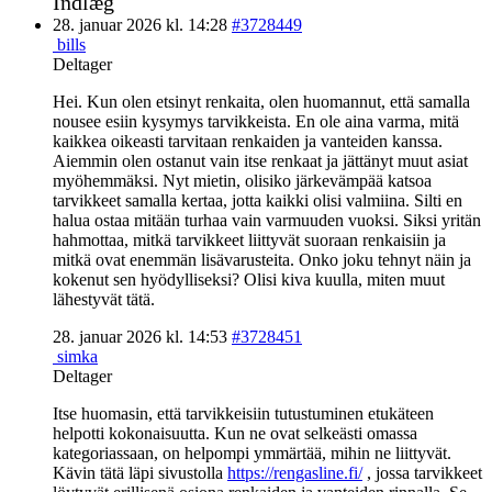
Indlæg
28. januar 2026 kl. 14:28
#3728449
bills
Deltager
Hei. Kun olen etsinyt renkaita, olen huomannut, että samalla
nousee esiin kysymys tarvikkeista. En ole aina varma, mitä
kaikkea oikeasti tarvitaan renkaiden ja vanteiden kanssa.
Aiemmin olen ostanut vain itse renkaat ja jättänyt muut asiat
myöhemmäksi. Nyt mietin, olisiko järkevämpää katsoa
tarvikkeet samalla kertaa, jotta kaikki olisi valmiina. Silti en
halua ostaa mitään turhaa vain varmuuden vuoksi. Siksi yritän
hahmottaa, mitkä tarvikkeet liittyvät suoraan renkaisiin ja
mitkä ovat enemmän lisävarusteita. Onko joku tehnyt näin ja
kokenut sen hyödylliseksi? Olisi kiva kuulla, miten muut
lähestyvät tätä.
28. januar 2026 kl. 14:53
#3728451
simka
Deltager
Itse huomasin, että tarvikkeisiin tutustuminen etukäteen
helpotti kokonaisuutta. Kun ne ovat selkeästi omassa
kategoriassaan, on helpompi ymmärtää, mihin ne liittyvät.
Kävin tätä läpi sivustolla
https://rengasline.fi/
, jossa tarvikkeet