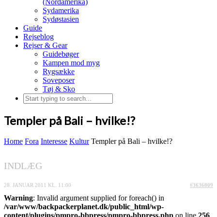
(Nordamerika)
Sydamerika
Sydøstasien
Guide
Rejseblog
Rejser & Gear
Guidebøger
Kampen mod myg
Rygsække
Soveposer
Tøj & Sko
Templer på Bali – hvilke!?
Home
Fora
Interesse
Kultur
Templer på Bali – hvilke!?
INDLÆG
28. JANUAR 2011 KL. 11:00
#3636809
Warning
: Invalid argument supplied for foreach() in
/var/www/backpackerplanet.dk/public_html/wp-
content/plugins/pmpro-bbpress/pmpro-bbpress.php
on line
256