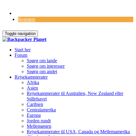
Log Ind
Registrer
Toggle navigation
Start her
Forum
Spørg om lande
Spørg om interesser
Spørg om andet
Rejsekammerater
Afrika
Asien
Rejsekammerater til Australien, New Zealand eller
Stillehavet
Caribien
Centralamerika
Europa
Jorden rundt
Mellemøsten
Rejsekammerater til USA, Canada og Mellemamerika