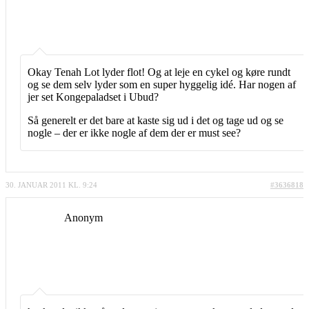
Okay Tenah Lot lyder flot! Og at leje en cykel og køre rundt
og se dem selv lyder som en super hyggelig idé. Har nogen af
jer set Kongepaladset i Ubud?
Så generelt er det bare at kaste sig ud i det og tage ud og se
nogle – der er ikke nogle af dem der er must see?
30. JANUAR 2011 KL. 9:24
#3636818
Anonym