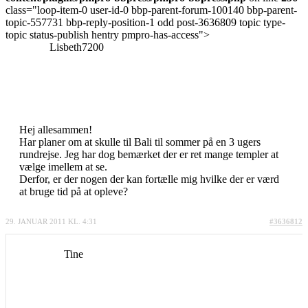
class="loop-item-0 user-id-0 bbp-parent-forum-100140 bbp-parent-
topic-557731 bbp-reply-position-1 odd post-3636809 topic type-
topic status-publish hentry pmpro-has-access">
Lisbeth7200
Hej allesammen!
Har planer om at skulle til Bali til sommer på en 3 ugers
rundrejse. Jeg har dog bemærket der er ret mange templer at
vælge imellem at se.
Derfor, er der nogen der kan fortælle mig hvilke der er værd
at bruge tid på at opleve?
29. JANUAR 2011 KL. 4:31
#3636812
Tine