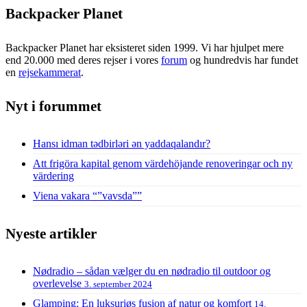
Backpacker Planet
Backpacker Planet har eksisteret siden 1999. Vi har hjulpet mere
end 20.000 med deres rejser i vores
forum
og hundredvis har fundet
en
rejsekammerat
.
Nyt i forummet
Hansı idman tədbirləri ən yaddaqalandır?
Att frigöra kapital genom värdehöjande renoveringar och ny
värdering
Viena vakara “”vavsda””
Nyeste artikler
Nødradio – sådan vælger du en nødradio til outdoor og
overlevelse
3. september 2024
Glamping: En luksuriøs fusion af natur og komfort
14.