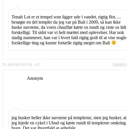
Tenah Lot er et tempel som ligger ude i vandet, rigtig flot….
besøgte en del templer da jeg var på Bali i 2009, så kan ikke
huske navnene, da vores chauffør kørte os rundt og viste os lidt
forskelligt. Til sidst var vi helt mættet med oplevelser. Har nok
stadig nummeret, han var i hvert fald rigtig godt til at vise nogle
forskellige ting og kunne fortælle rigtig meget om Bali
29. JANUAR 2011 KL. 4:57
#3636813
Anonym
jeg husker heller ikke navnene på templerne, men jeg husker, at
jeg lejede en cykel i Ubud og kørte rundt til templerne omkring
byen. Det var ihvertfald at anbefale