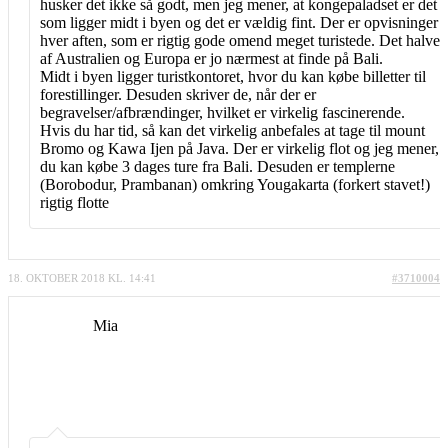
husker det ikke så godt, men jeg mener, at kongepaladset er det
som ligger midt i byen og det er vældig fint. Der er opvisninger
hver aften, som er rigtig gode omend meget turistede. Det halve
af Australien og Europa er jo nærmest at finde på Bali.
Midt i byen ligger turistkontoret, hvor du kan købe billetter til
forestillinger. Desuden skriver de, når der er
begravelser/afbrændinger, hvilket er virkelig fascinerende.
Hvis du har tid, så kan det virkelig anbefales at tage til mount
Bromo og Kawa Ijen på Java. Der er virkelig flot og jeg mener,
du kan købe 3 dages ture fra Bali. Desuden er templerne
(Borobodur, Prambanan) omkring Yougakarta (forkert stavet!)
rigtig flotte
18. OKTOBER 2018 KL. 14:41
#3710004
Mia