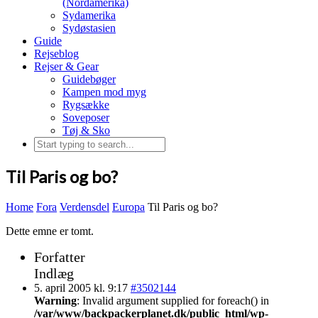
(Nordamerika)
Sydamerika
Sydøstasien
Guide
Rejseblog
Rejser & Gear
Guidebøger
Kampen mod myg
Rygsække
Soveposer
Tøj & Sko
Til Paris og bo?
Home
Fora
Verdensdel
Europa
Til Paris og bo?
Dette emne er tomt.
Forfatter
Indlæg
5. april 2005 kl. 9:17
#3502144
Warning
: Invalid argument supplied for foreach() in
/var/www/backpackerplanet.dk/public_html/wp-