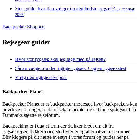
Stor guide: hvordan vælger du den bedste rygsæk?
12. februar
2023
Backpacker Shoppen
Rejsegear guider
Hvor stor rygsæk skal jeg tage med på rejsen?
Sådan vælger du den rigtige rygsæk + og en rygsækstest
Vælg den rigtige sovepose
Backpacker Planet
Backpacker Planet er et backpacker mødested hvor backpackers kan
udveksle erfaringer, finde rejsekammerater og stil dine spørgsmål på
Danmarks største rejseforum.
Backpacking er i dag et term der dækker bredt om alt fra
rygsækrejser, dykkerferier, storbyferier og alternative rejseformer.
Bliv klogere på dit næste eventyr i vores forum og guides her på