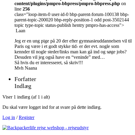
content/plugins/pmpro-bbpress/pmpro-bbpress.php
on
line
256
class="loop-item-0 user-id-0 bbp-parent-forum-100138 bbp-
parent-topic-200020 bbp-reply-position-1 odd post-3502144
topic type-topic status-publish hentry pmpro-has-access">
Laan
Jeg er en ung pige på 20 der efter gymnasieuddannelsen vil til
Paris og være i et godt stykke tid- er der evt. nogle som
kennder til nogle steder/links man kan gå ind og søge jobs?
Desuden vil jeg også have en “veninde” med…
Så hvis du er interesseret, så skriv!!!
Mvh Naana
Forfatter
Indlæg
Viser 1 indlæg (af 1 i alt)
Du skal være logget ind for at svare på dette indlæg.
Log in
/
Register