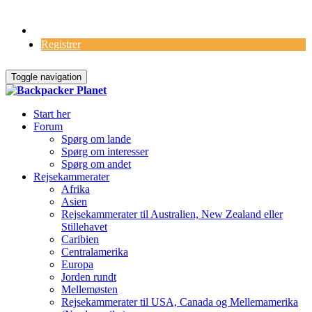
Log Ind
Registrer
Toggle navigation
Start her
Forum
Spørg om lande
Spørg om interesser
Spørg om andet
Rejsekammerater
Afrika
Asien
Rejsekammerater til Australien, New Zealand eller
Stillehavet
Caribien
Centralamerika
Europa
Jorden rundt
Mellemøsten
Rejsekammerater til USA, Canada og Mellemamerika