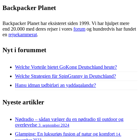
Backpacker Planet
Backpacker Planet har eksisteret siden 1999. Vi har hjulpet mere
end 20.000 med deres rejser i vores
forum
og hundredvis har fundet
en
rejsekammerat
.
Nyt i forummet
Welche Vorteile bietet GoKong Deutschland heute?
Welche Strategien für SpinGranny in Deutschland?
Hansı idman tədbirləri ən yaddaqalandır?
Nyeste artikler
Nødradio – sådan vælger du en nødradio til outdoor og
overlevelse
3. september 2024
Glamping: En luksuriøs fusion af natur og komfort
14.
november 2023