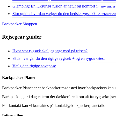
Glamping: En luksuriøs fusion af natur og komfort
14. november
Stor guide: hvordan vælger du den bedste rygsæk?
12. februar 2
Backpacker Shoppen
Rejsegear guider
Hvor stor rygsæk skal jeg tage med på rejsen?
Sådan vælger du den rigtige rygsæk + og en rygsækstest
Vælg den rigtige sovepose
Backpacker Planet
Backpacker Planet er et backpacker mødested hvor backpackers kan ud
Backpacking er i dag et term der dækker bredt om alt fra rygsækrejser, 
For kontakt kan vi kontaktes på kontakt@backpackerplanet.dk.
Information