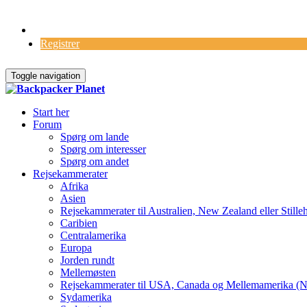
Log Ind
Registrer
Toggle navigation
Start her
Forum
Spørg om lande
Spørg om interesser
Spørg om andet
Rejsekammerater
Afrika
Asien
Rejsekammerater til Australien, New Zealand eller Stille
Caribien
Centralamerika
Europa
Jorden rundt
Mellemøsten
Rejsekammerater til USA, Canada og Mellemamerika (N
Sydamerika