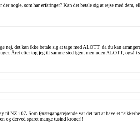
der nogle, som har erfaringer? Kan det betale sig at rejse med dem, elle
sige nej, det kan ikke betale sig at tage med ALOTT, da du kan arrangere
uger. Året efter tog jeg til samme sted igen, men uden ALOTT, også i s
y til NZ i 07. Som førstegangsrejsende var det rart at have et “sikkerh
ren og derved sparet mange tusind kroner!!