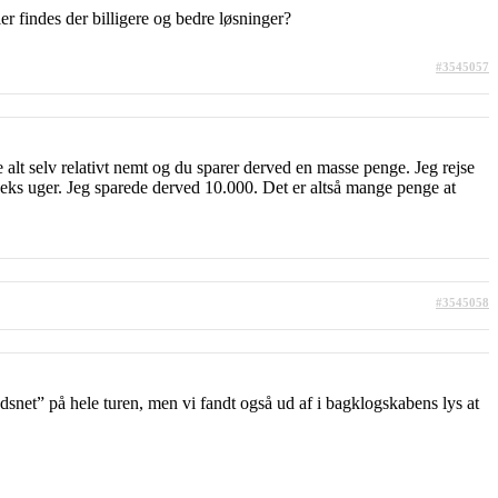
r findes der billigere og bedre løsninger?
#3545057
 alt selv relativt nemt og du sparer derved en masse penge. Jeg rejse
eks uger. Jeg sparede derved 10.000. Det er altså mange penge at
#3545058
edsnet” på hele turen, men vi fandt også ud af i bagklogskabens lys at