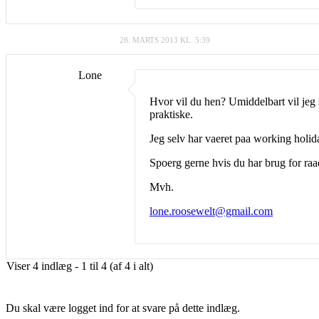
28. MARTS 2013 KL. 5:39
Lone
Hvor vil du hen? Umiddelbart vil jeg s
praktiske.
Jeg selv har vaeret paa working holida
Spoerg gerne hvis du har brug for raa
Mvh.
lone.roosewelt@gmail.com
Viser 4 indlæg - 1 til 4 (af 4 i alt)
Du skal være logget ind for at svare på dette indlæg.