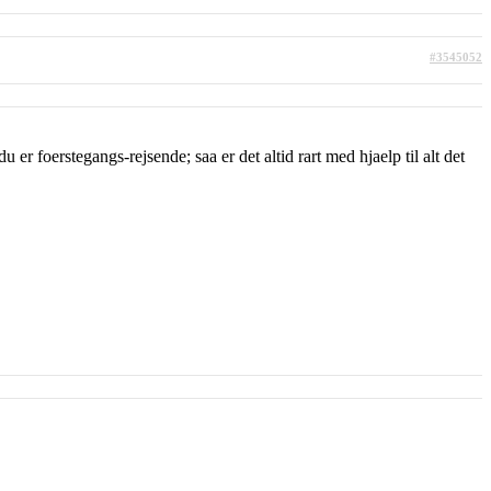
#3545052
er foerstegangs-rejsende; saa er det altid rart med hjaelp til alt det