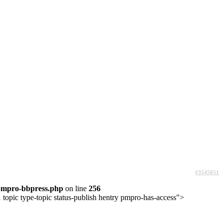
#3545051
pmpro-bbpress.php
on line
256
topic type-topic status-publish hentry pmpro-has-access">