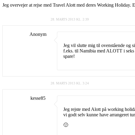
Jeg overvejer at rejse med Travel Alott med deres Working Holiday. Er 
28. MARTS 2013 KL. 2:39
Anonym
Jeg vil slutte mig til ovenstående og 
f.eks. til Namibia med ALOTT i seks 
spare!
28. MARTS 2013 KL. 3:24
kesse85
Jeg rejste med Alott på working holida
vi godt selv kunne have arrangeret tu
🙂