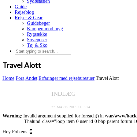
Sydøstasien
Guide
Rejseblog
Rejser & Gear
Guidebøger
Kampen mod myg
Rygsække
Soveposer
Tøj & Sko
Travel Alott
Home
Fora
Andet
Erfaringer med rejsebureauer
Travel Alott
INDLÆG
27. MARTS 2013 KL. 5:24
Warning
: Invalid argument supplied for foreach() in
/var/www/backp
Thalund
class="loop-item-0 user-id-0 bbp-parent-forum-1
Hey Folkens 🙂