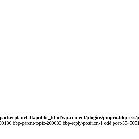
ackerplanet.dk/public_html/wp-content/plugins/pmpro-bbpress/
00136 bbp-parent-topic-200033 bbp-reply-position-1 odd post-3545051 