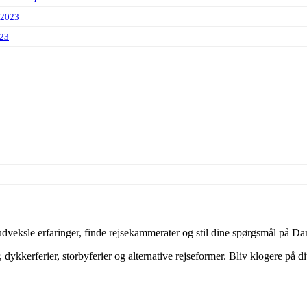
 2023
023
veksle erfaringer, finde rejsekammerater og stil dine spørgsmål på Dan
dykkerferier, storbyferier og alternative rejseformer. Bliv klogere på d