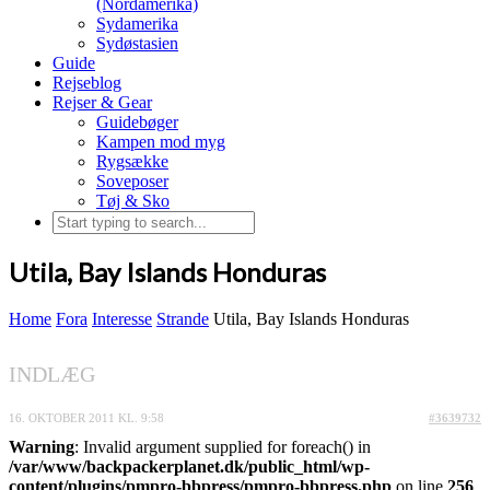
(Nordamerika)
Sydamerika
Sydøstasien
Guide
Rejseblog
Rejser & Gear
Guidebøger
Kampen mod myg
Rygsække
Soveposer
Tøj & Sko
Utila, Bay Islands Honduras
Home
Fora
Interesse
Strande
Utila, Bay Islands Honduras
INDLÆG
16. OKTOBER 2011 KL. 9:58
#3639732
Warning
: Invalid argument supplied for foreach() in
/var/www/backpackerplanet.dk/public_html/wp-
content/plugins/pmpro-bbpress/pmpro-bbpress.php
on line
256