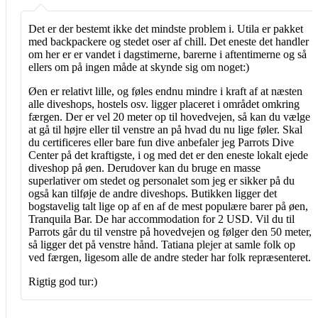
Det er der bestemt ikke det mindste problem i. Utila er pakket
med backpackere og stedet oser af chill. Det eneste det handler
om her er er vandet i dagstimerne, barerne i aftentimerne og så
ellers om på ingen måde at skynde sig om noget:)
Øen er relativt lille, og føles endnu mindre i kraft af at næsten
alle diveshops, hostels osv. ligger placeret i området omkring
færgen. Der er vel 20 meter op til hovedvejen, så kan du vælge
at gå til højre eller til venstre an på hvad du nu lige føler. Skal
du certificeres eller bare fun dive anbefaler jeg Parrots Dive
Center på det kraftigste, i og med det er den eneste lokalt ejede
diveshop på øen. Derudover kan du bruge en masse
superlativer om stedet og personalet som jeg er sikker på du
også kan tilføje de andre diveshops. Butikken ligger det
bogstavelig talt lige op af en af de mest populære barer på øen,
Tranquila Bar. De har accommodation for 2 USD. Vil du til
Parrots går du til venstre på hovedvejen og følger den 50 meter,
så ligger det på venstre hånd. Tatiana plejer at samle folk op
ved færgen, ligesom alle de andre steder har folk repræsenteret.
Rigtig god tur:)