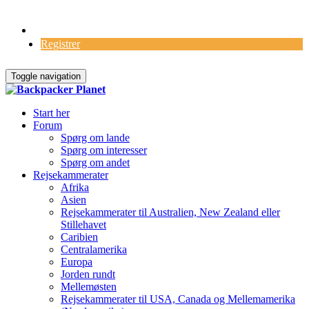
Log Ind
Registrer
Toggle navigation
Start her
Forum
Spørg om lande
Spørg om interesser
Spørg om andet
Rejsekammerater
Afrika
Asien
Rejsekammerater til Australien, New Zealand eller
Stillehavet
Caribien
Centralamerika
Europa
Jorden rundt
Mellemøsten
Rejsekammerater til USA, Canada og Mellemamerika