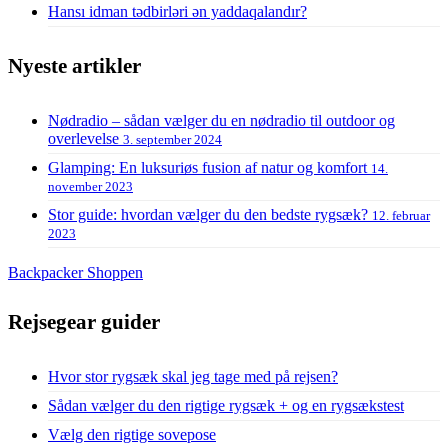
Hansı idman tədbirləri ən yaddaqalandır?
Nyeste artikler
Nødradio – sådan vælger du en nødradio til outdoor og
overlevelse
3. september 2024
Glamping: En luksuriøs fusion af natur og komfort
14.
november 2023
Stor guide: hvordan vælger du den bedste rygsæk?
12. februar
2023
Backpacker Shoppen
Rejsegear guider
Hvor stor rygsæk skal jeg tage med på rejsen?
Sådan vælger du den rigtige rygsæk + og en rygsækstest
Vælg den rigtige sovepose