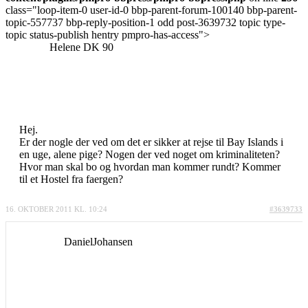
class="loop-item-0 user-id-0 bbp-parent-forum-100140 bbp-parent-
topic-557737 bbp-reply-position-1 odd post-3639732 topic type-
topic status-publish hentry pmpro-has-access">
Helene DK 90
Hej.
Er der nogle der ved om det er sikker at rejse til Bay Islands i
en uge, alene pige? Nogen der ved noget om kriminaliteten?
Hvor man skal bo og hvordan man kommer rundt? Kommer
til et Hostel fra faergen?
16. OKTOBER 2011 KL. 10:24
#3639733
DanielJohansen