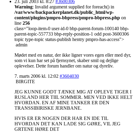
23. juli 2003 kl. 8:27
#3600306
Warning
: Invalid argument supplied for foreach() in
/var/www/backpackerplanet.dk/public_html/wp-
content/plugins/pmpro-bbpress/pmpro-bbpress.php
on
line
256
class="loop-item-0 user-id-0 bbp-parent-forum-100140 bbp-
parent-topic-557733 bbp-reply-position-1 odd post-3600306
topic type-topic status-publish hentry pmpro-has-access">
admin
Mødet med en natur, der ikke ligner vores egen eller med dyr,
som vi kun har set på fjernsynet, skaber smil og dejlige
oplevelser. Dette forum handler om natur og dyreliv.
7. marts 2006 kl. 12:02
#3604030
BIRGITE
JEG KUNNE GODT TÆNKE MIG AT OPLEVE TIGER I
RUSLAND HER TIIL SOMMER. MEN VED IKKE HELT
HVORDAN. EN AF MINE TANKER ER DEN
TRANSSIBIRISKE JERNBANE.
HVIS ER ER NOGEN DER HAR EN IDE TIL
HVORDAN DET KAN LADE SIG GØRE, VIL JEG
GRTENE HØRE DET