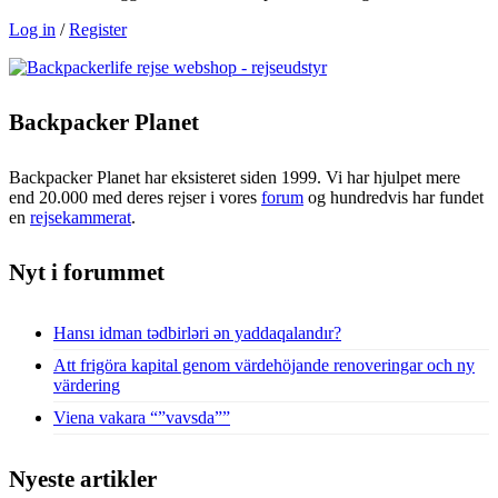
Log in
/
Register
Backpacker Planet
Backpacker Planet har eksisteret siden 1999. Vi har hjulpet mere
end 20.000 med deres rejser i vores
forum
og hundredvis har fundet
en
rejsekammerat
.
Nyt i forummet
Hansı idman tədbirləri ən yaddaqalandır?
Att frigöra kapital genom värdehöjande renoveringar och ny
värdering
Viena vakara “”vavsda””
Nyeste artikler