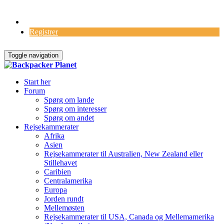
Log Ind
Registrer
Toggle navigation
Start her
Forum
Spørg om lande
Spørg om interesser
Spørg om andet
Rejsekammerater
Afrika
Asien
Rejsekammerater til Australien, New Zealand eller
Stillehavet
Caribien
Centralamerika
Europa
Jorden rundt
Mellemøsten
Rejsekammerater til USA, Canada og Mellemamerika