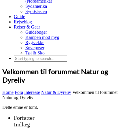
(Nordamerika)
Sydamerika
Sydøstasien
Guide
Rejseblog
Rejser & Gear
Guidebøger
Kampen mod myg
Rygsække
Soveposer
Tøj & Sko
Velkommen til forummet Natur og
Dyreliv
Home
Fora
Interesse
Natur & Dyreliv
Velkommen til forummet
Natur og Dyreliv
Dette emne er tomt.
Forfatter
Indlæg