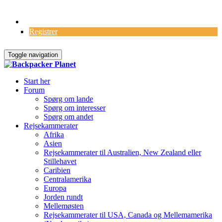
Log Ind
Registrer
Toggle navigation
Start her
Forum
Spørg om lande
Spørg om interesser
Spørg om andet
Rejsekammerater
Afrika
Asien
Rejsekammerater til Australien, New Zealand eller
Stillehavet
Caribien
Centralamerika
Europa
Jorden rundt
Mellemøsten
Rejsekammerater til USA, Canada og Mellemamerika