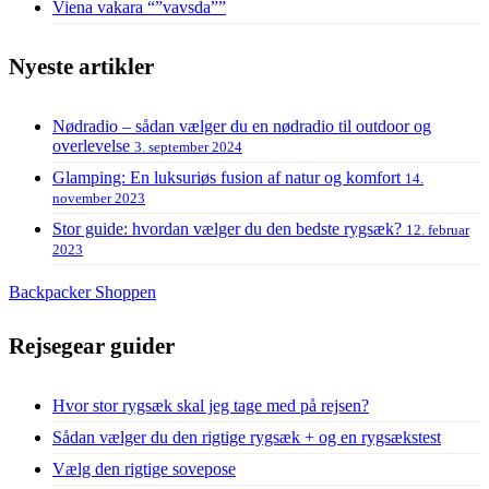
Viena vakara “”vavsda””
Nyeste artikler
Nødradio – sådan vælger du en nødradio til outdoor og
overlevelse
3. september 2024
Glamping: En luksuriøs fusion af natur og komfort
14.
november 2023
Stor guide: hvordan vælger du den bedste rygsæk?
12. februar
2023
Backpacker Shoppen
Rejsegear guider
Hvor stor rygsæk skal jeg tage med på rejsen?
Sådan vælger du den rigtige rygsæk + og en rygsækstest
Vælg den rigtige sovepose