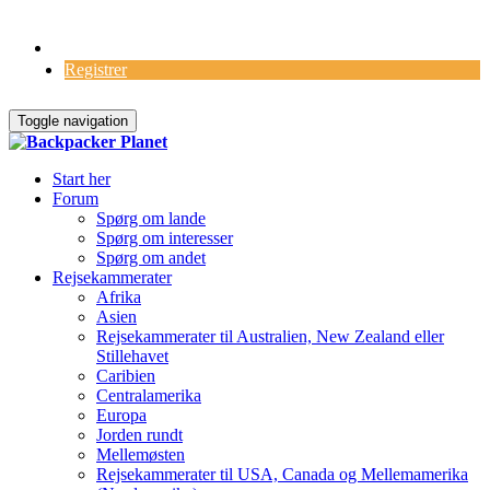
Log Ind
Registrer
Toggle navigation
Start her
Forum
Spørg om lande
Spørg om interesser
Spørg om andet
Rejsekammerater
Afrika
Asien
Rejsekammerater til Australien, New Zealand eller
Stillehavet
Caribien
Centralamerika
Europa
Jorden rundt
Mellemøsten
Rejsekammerater til USA, Canada og Mellemamerika