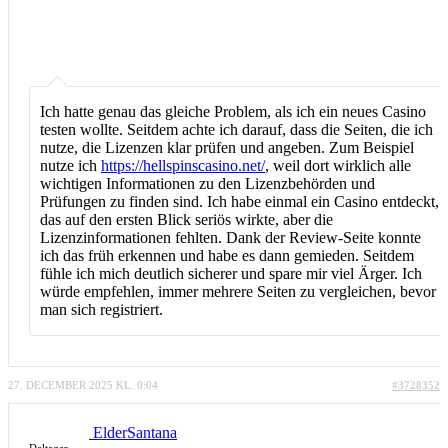
Ich hatte genau das gleiche Problem, als ich ein neues Casino
testen wollte. Seitdem achte ich darauf, dass die Seiten, die ich
nutze, die Lizenzen klar prüfen und angeben. Zum Beispiel
nutze ich
https://hellspinscasino.net/
, weil dort wirklich alle
wichtigen Informationen zu den Lizenzbehörden und
Prüfungen zu finden sind. Ich habe einmal ein Casino entdeckt,
das auf den ersten Blick seriös wirkte, aber die
Lizenzinformationen fehlten. Dank der Review-Seite konnte
ich das früh erkennen und habe es dann gemieden. Seitdem
fühle ich mich deutlich sicherer und spare mir viel Ärger. Ich
würde empfehlen, immer mehrere Seiten zu vergleichen, bevor
man sich registriert.
27. DECEMBER 2025 KL. 0:04
#3728352
ElderSantana
Deltager