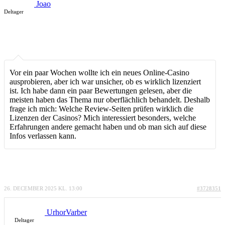
Joao
Deltager
Vor ein paar Wochen wollte ich ein neues Online-Casino
ausprobieren, aber ich war unsicher, ob es wirklich lizenziert
ist. Ich habe dann ein paar Bewertungen gelesen, aber die
meisten haben das Thema nur oberflächlich behandelt. Deshalb
frage ich mich: Welche Review-Seiten prüfen wirklich die
Lizenzen der Casinos? Mich interessiert besonders, welche
Erfahrungen andere gemacht haben und ob man sich auf diese
Infos verlassen kann.
26. DECEMBER 2025 KL. 13:00
#3728351
UrhorVarber
Deltager