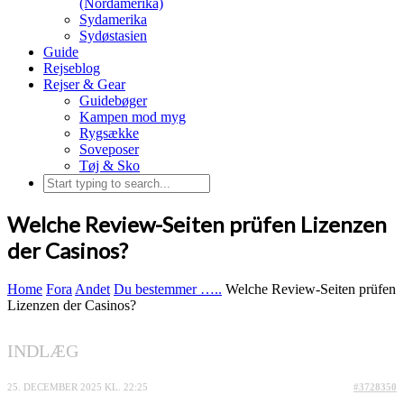
(Nordamerika)
Sydamerika
Sydøstasien
Guide
Rejseblog
Rejser & Gear
Guidebøger
Kampen mod myg
Rygsække
Soveposer
Tøj & Sko
Welche Review-Seiten prüfen Lizenzen
der Casinos?
Home
Fora
Andet
Du bestemmer …..
Welche Review-Seiten prüfen
Lizenzen der Casinos?
INDLÆG
25. DECEMBER 2025 KL. 22:25
#3728350