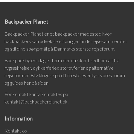
Backpacker Planet
Backpacker Planet er et backpacker mødested hvor
backpackers kan udveksle erfaringer, finde rejsekammerater
og stil dine spørgsmål på Danmarks største rejseforum.
Backpacking er i dag et term der dækker bredt om alt fra
rygsækrejser, dykkerferier, storbyferier og alternative
rejseformer. Bliv klogere på dit næste eventyr i vores forum
og guides her på siden.
For kontakt kan vi kontaktes på
kontakt@backpackerplanet.dk.
Information
Kontakt os