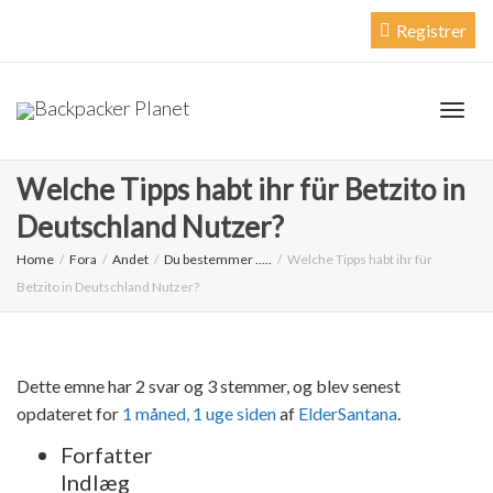
Log Ind
Registrer
Togg
Welche Tipps habt ihr für Betzito in
Deutschland Nutzer?
navig
Home
Fora
Andet
Du bestemmer …..
Welche Tipps habt ihr für
Betzito in Deutschland Nutzer?
Dette emne har 2 svar og 3 stemmer, og blev senest
opdateret for
1 måned, 1 uge siden
af
ElderSantana
.
Forfatter
Indlæg