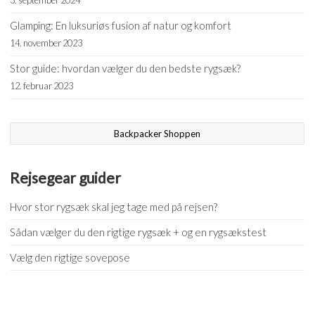
3. september 2024
Glamping: En luksuriøs fusion af natur og komfort
14. november 2023
Stor guide: hvordan vælger du den bedste rygsæk?
12. februar 2023
Backpacker Shoppen
Rejsegear guider
Hvor stor rygsæk skal jeg tage med på rejsen?
Sådan vælger du den rigtige rygsæk + og en rygsækstest
Vælg den rigtige sovepose