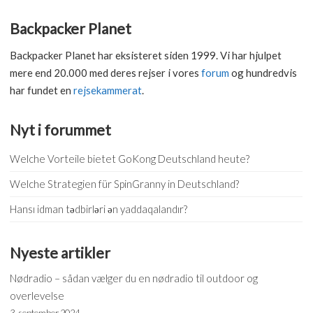
Backpacker Planet
Backpacker Planet har eksisteret siden 1999. Vi har hjulpet
mere end 20.000 med deres rejser i vores
forum
og hundredvis
har fundet en
rejsekammerat
.
Nyt i forummet
Welche Vorteile bietet GoKong Deutschland heute?
Welche Strategien für SpinGranny in Deutschland?
Hansı idman tədbirləri ən yaddaqalandır?
Nyeste artikler
Nødradio – sådan vælger du en nødradio til outdoor og
overlevelse