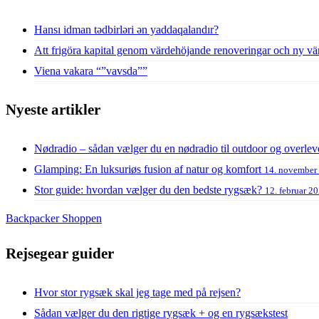
Hansı idman tədbirləri ən yaddaqalandır?
Att frigöra kapital genom värdehöjande renoveringar och ny vä
Viena vakara “”vavsda””
Nyeste artikler
Nødradio – sådan vælger du en nødradio til outdoor og overlev
Glamping: En luksuriøs fusion af natur og komfort
14. november
Stor guide: hvordan vælger du den bedste rygsæk?
12. februar 2
Backpacker Shoppen
Rejsegear guider
Hvor stor rygsæk skal jeg tage med på rejsen?
Sådan vælger du den rigtige rygsæk + og en rygsækstest