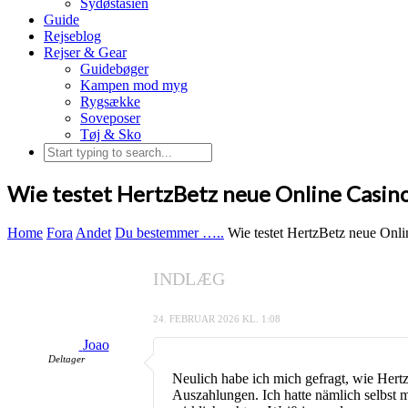
Sydøstasien
Guide
Rejseblog
Rejser & Gear
Guidebøger
Kampen mod myg
Rygsække
Soveposer
Tøj & Sko
Wie testet HertzBetz neue Online Casin
Home
Fora
Andet
Du bestemmer …..
Wie testet HertzBetz neue Onl
INDLÆG
24. FEBRUAR 2026 KL. 1:08
Joao
Deltager
Neulich habe ich mich gefragt, wie Hertz
Auszahlungen. Ich hatte nämlich selbst ma