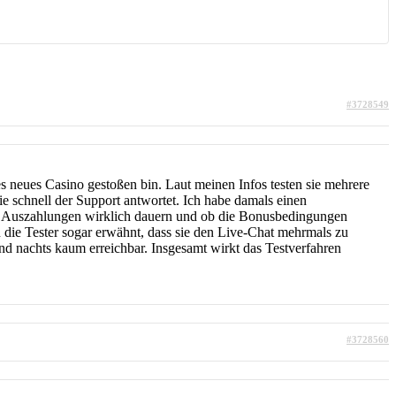
#3728549
es neues Casino gestoßen bin. Laut meinen Infos testen sie mehrere
ie schnell der Support antwortet. Ich habe damals einen
ange Auszahlungen wirklich dauern und ob die Bonusbedingungen
ben die Tester sogar erwähnt, dass sie den Live-Chat mehrmals zu
nd nachts kaum erreichbar. Insgesamt wirkt das Testverfahren
#3728560