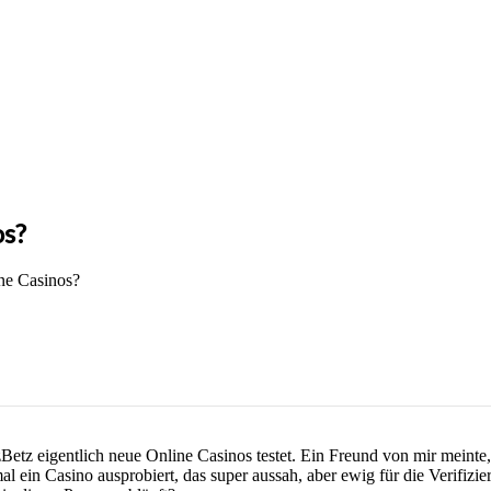
os?
ine Casinos?
Betz eigentlich neue Online Casinos testet. Ein Freund von mir meinte
l ein Casino ausprobiert, das super aussah, aber ewig für die Verifizie