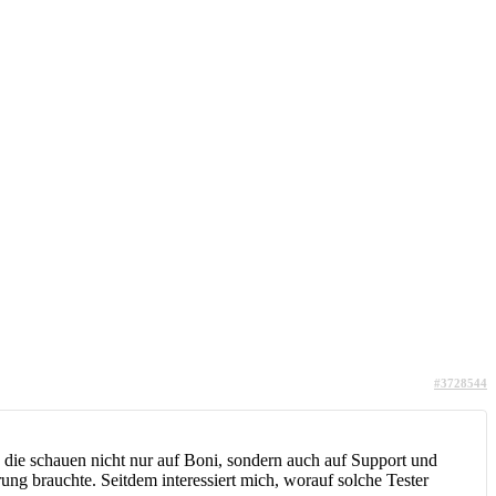
#3728544
, die schauen nicht nur auf Boni, sondern auch auf Support und
rung brauchte. Seitdem interessiert mich, worauf solche Tester