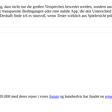
ig, dass nicht nur die großen Versprechen bewertet werden, sondern auc
 transparente Bedingungen oder eine stabile App, die den Unterschied m
Deshalb finde ich es sinnvoll, wenn Tester wirklich aus Spielersicht pr
20.000 med deres rejser i vores
forum
og hundredvis har fundet en
rejs