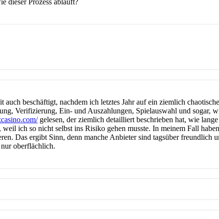
e dieser Prozess abläuft?
auch beschäftigt, nachdem ich letztes Jahr auf ein ziemlich chaotisch
ierung, Verifizierung, Ein- und Auszahlungen, Spielauswahl und sogar, w
tzcasino.com/
gelesen, der ziemlich detailliert beschrieben hat, wie l
ch, weil ich so nicht selbst ins Risiko gehen musste. In meinem Fall ha
eren. Das ergibt Sinn, denn manche Anbieter sind tagsüber freundlich u
nur oberflächlich.