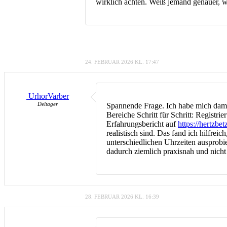
wirklich achten. Weiß jemand genauer, wi
24. FEBRUAR 2026 KL. 17:47
UrhorVarber
Deltager
Spannende Frage. Ich habe mich damit 
Bereiche Schritt für Schritt: Registr
Erfahrungsbericht auf
https://hertzbe
realistisch sind. Das fand ich hilfrei
unterschiedlichen Uhrzeiten ausprobi
dadurch ziemlich praxisnah und nicht 
28. FEBRUAR 2026 KL. 16:39