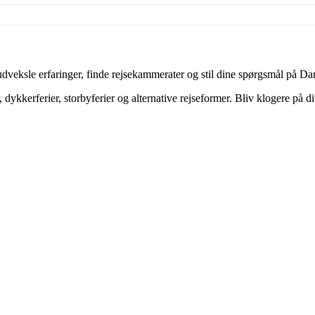
veksle erfaringer, finde rejsekammerater og stil dine spørgsmål på Dan
dykkerferier, storbyferier og alternative rejseformer. Bliv klogere på d