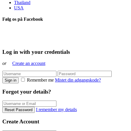
Thailand
USA
Følg os på Facebook
Log in with your credentials
or
Create an account
Remember me
Mistet din adgangskode?
Sign in
Forgot your details?
I remember my details
Reset Password
Create Account