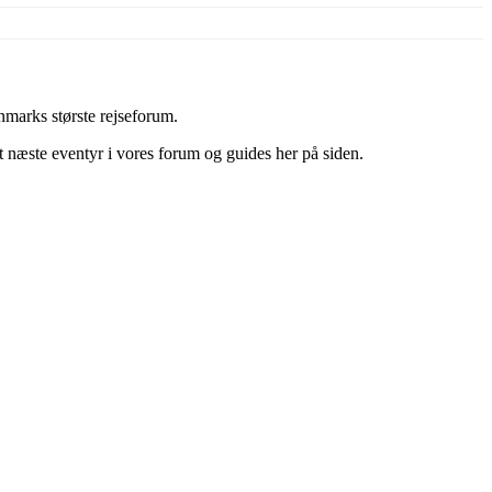
marks største rejseforum.
it næste eventyr i vores forum og guides her på siden.