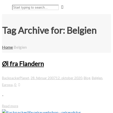
Tag Archive for: Belgien
Home
Belgien
Øl fra Flandern
,
,
BackpackerPlanet
28. februar 2007
12. oktober 2020
Blog
,
Belgien
,
,
Europa
0
-
Read more