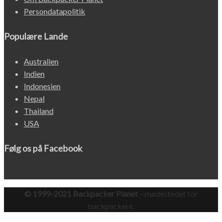
Persondatapolitik
Populære Lande
Australien
Indien
Indonesien
Nepal
Thailand
USA
Følg os på Facebook
© 1999-2021 Backpacker Planet
– mødestedet for
backpackere.