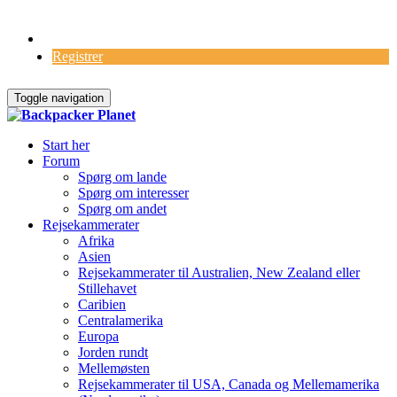
Log Ind
Registrer
Toggle navigation
Start her
Forum
Spørg om lande
Spørg om interesser
Spørg om andet
Rejsekammerater
Afrika
Asien
Rejsekammerater til Australien, New Zealand eller
Stillehavet
Caribien
Centralamerika
Europa
Jorden rundt
Mellemøsten
Rejsekammerater til USA, Canada og Mellemamerika