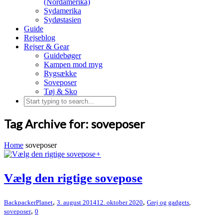
(Nordamerika)
Sydamerika
Sydøstasien
Guide
Rejseblog
Rejser & Gear
Guidebøger
Kampen mod myg
Rygsække
Soveposer
Tøj & Sko
Tag Archive for: soveposer
Home
soveposer
+
Vælg den rigtige sovepose
,
,
BackpackerPlanet
3. august 2014
12. oktober 2020
Grej og gadgets
,
,
soveposer
0