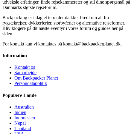
udveksle erfaringer, finde rejsekammerater og stil dine spørgsmål på
Danmarks største rejseforum.
Backpacking er i dag et term der dækker bredt om alt fra
rygsækrejser, dykkerferier, storbyferier og alternative rejseformer.
Bliv klogere på dit næste eventyr i vores forum og guides her på
siden.
For kontakt kan vi kontaktes på kontakt@backpackerplanet.dk.
Information
Kontakt os
Samarbejde
Om Backpacker Planet
Persondatapolitik
Populære Lande
Australien
Indien
Indonesien
Nepal
Thailand
USA