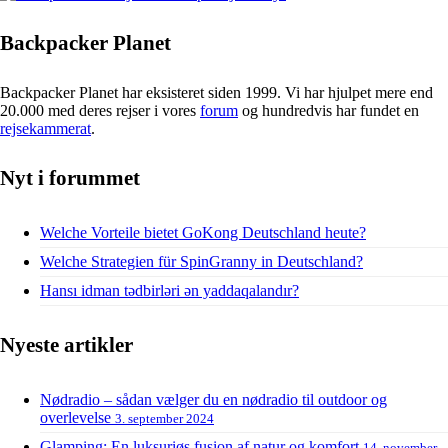
Backpacker Planet
Backpacker Planet har eksisteret siden 1999. Vi har hjulpet mere end
20.000 med deres rejser i vores
forum
og hundredvis har fundet en
rejsekammerat
.
Nyt i forummet
Welche Vorteile bietet GoKong Deutschland heute?
Welche Strategien für SpinGranny in Deutschland?
Hansı idman tədbirləri ən yaddaqalandır?
Nyeste artikler
Nødradio – sådan vælger du en nødradio til outdoor og
overlevelse
3. september 2024
Glamping: En luksuriøs fusion af natur og komfort
14. november