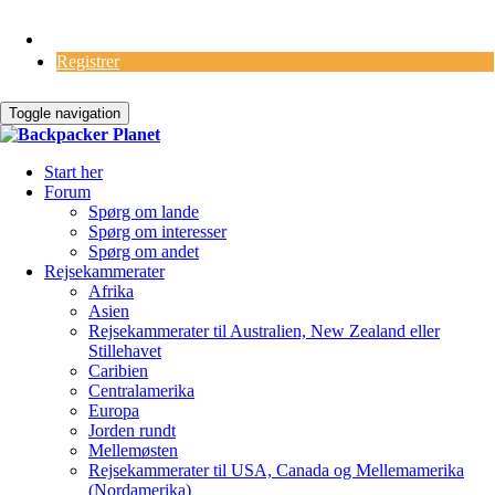
Log Ind
Registrer
Toggle navigation
Start her
Forum
Spørg om lande
Spørg om interesser
Spørg om andet
Rejsekammerater
Afrika
Asien
Rejsekammerater til Australien, New Zealand eller
Stillehavet
Caribien
Centralamerika
Europa
Jorden rundt
Mellemøsten
Rejsekammerater til USA, Canada og Mellemamerika
(Nordamerika)