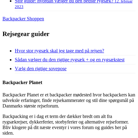
Stor guide: hvordan vælger du den bedste rygsæk?
12. februar
2023
Backpacker Shoppen
Rejsegear guider
Hvor stor rygsæk skal jeg tage med på rejsen?
Sådan vælger du den rigtige rygsæk + og en rygsækstest
Vælg den rigtige sovepose
Backpacker Planet
Backpacker Planet er et backpacker mødested hvor backpackers kan
udveksle erfaringer, finde rejsekammerater og stil dine spørgsmål på
Danmarks største rejseforum.
Backpacking er i dag et term der dækker bredt om alt fra
rygsækrejser, dykkerferier, storbyferier og alternative rejseformer.
Bliv klogere på dit næste eventyr i vores forum og guides her på
siden.