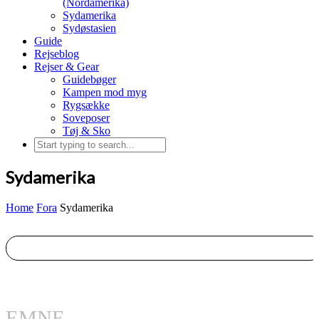
(Nordamerika)
Sydamerika
Sydøstasien
Guide
Rejseblog
Rejser & Gear
Guidebøger
Kampen mod myg
Rygsække
Soveposer
Tøj & Sko
Sydamerika
Home
Fora
Sydamerika
EMNE