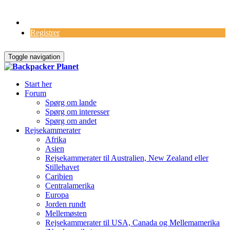
Log Ind
Registrer
Toggle navigation
Start her
Forum
Spørg om lande
Spørg om interesser
Spørg om andet
Rejsekammerater
Afrika
Asien
Rejsekammerater til Australien, New Zealand eller
Stillehavet
Caribien
Centralamerika
Europa
Jorden rundt
Mellemøsten
Rejsekammerater til USA, Canada og Mellemamerika