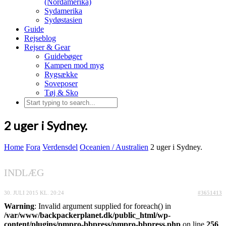
(Nordamerika)
Sydamerika
Sydøstasien
Guide
Rejseblog
Rejser & Gear
Guidebøger
Kampen mod myg
Rygsække
Soveposer
Tøj & Sko
2 uger i Sydney.
Home
Fora
Verdensdel
Oceanien / Australien
2 uger i Sydney.
INDLÆG
30. JULI 2015 KL. 20:24
#3651413
Warning
: Invalid argument supplied for foreach() in
/var/www/backpackerplanet.dk/public_html/wp-
content/plugins/pmpro-bbpress/pmpro-bbpress.php
on line
256