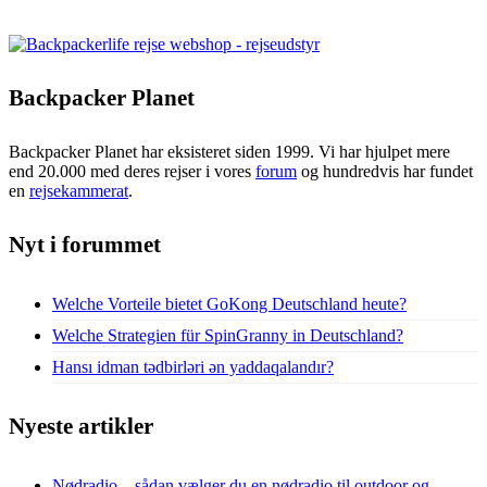
Backpacker Planet
Backpacker Planet har eksisteret siden 1999. Vi har hjulpet mere
end 20.000 med deres rejser i vores
forum
og hundredvis har fundet
en
rejsekammerat
.
Nyt i forummet
Welche Vorteile bietet GoKong Deutschland heute?
Welche Strategien für SpinGranny in Deutschland?
Hansı idman tədbirləri ən yaddaqalandır?
Nyeste artikler
Nødradio – sådan vælger du en nødradio til outdoor og