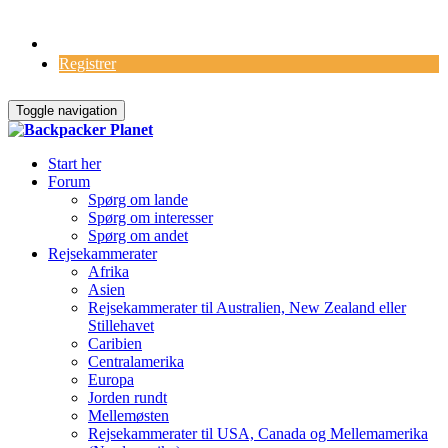
Log Ind
Registrer
Toggle navigation
Start her
Forum
Spørg om lande
Spørg om interesser
Spørg om andet
Rejsekammerater
Afrika
Asien
Rejsekammerater til Australien, New Zealand eller
Stillehavet
Caribien
Centralamerika
Europa
Jorden rundt
Mellemøsten
Rejsekammerater til USA, Canada og Mellemamerika