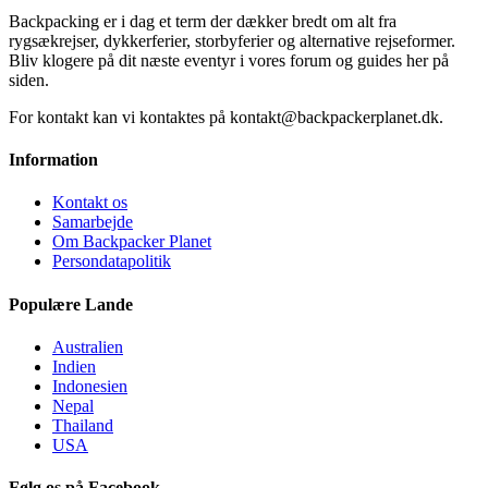
Backpacking er i dag et term der dækker bredt om alt fra
rygsækrejser, dykkerferier, storbyferier og alternative rejseformer.
Bliv klogere på dit næste eventyr i vores forum og guides her på
siden.
For kontakt kan vi kontaktes på kontakt@backpackerplanet.dk.
Information
Kontakt os
Samarbejde
Om Backpacker Planet
Persondatapolitik
Populære Lande
Australien
Indien
Indonesien
Nepal
Thailand
USA
Følg os på Facebook