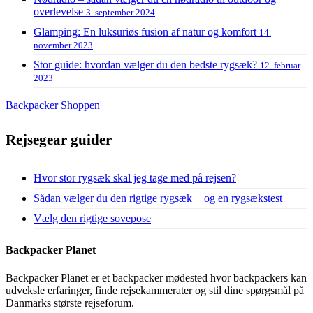
overlevelse
3. september 2024
Glamping: En luksuriøs fusion af natur og komfort
14.
november 2023
Stor guide: hvordan vælger du den bedste rygsæk?
12. februar
2023
Backpacker Shoppen
Rejsegear guider
Hvor stor rygsæk skal jeg tage med på rejsen?
Sådan vælger du den rigtige rygsæk + og en rygsækstest
Vælg den rigtige sovepose
Backpacker Planet
Backpacker Planet er et backpacker mødested hvor backpackers kan
udveksle erfaringer, finde rejsekammerater og stil dine spørgsmål på
Danmarks største rejseforum.