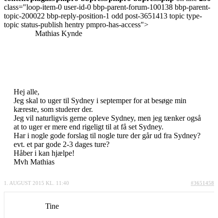
class="loop-item-0 user-id-0 bbp-parent-forum-100138 bbp-parent-
topic-200022 bbp-reply-position-1 odd post-3651413 topic type-
topic status-publish hentry pmpro-has-access">
Mathias Kynde
Hej alle,
Jeg skal to uger til Sydney i septemper for at besøge min
kæreste, som studerer der.
Jeg vil naturligvis gerne opleve Sydney, men jeg tænker også
at to uger er mere end rigeligt til at få set Sydney.
Har i nogle gode forslag til nogle ture der går ud fra Sydney?
evt. et par gode 2-3 dages ture?
Håber i kan hjælpe!
Mvh Mathias
1. AUGUST 2015 KL. 11:40
#3651458
Tine