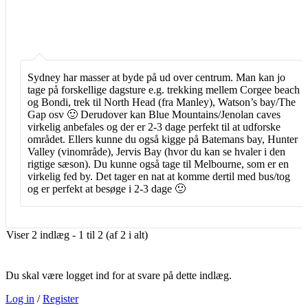
Sydney har masser at byde på ud over centrum. Man kan jo
tage på forskellige dagsture e.g. trekking mellem Corgee beach
og Bondi, trek til North Head (fra Manley), Watson’s bay/The
Gap osv 🙂 Derudover kan Blue Mountains/Jenolan caves
virkelig anbefales og der er 2-3 dage perfekt til at udforske
området. Ellers kunne du også kigge på Batemans bay, Hunter
Valley (vinområde), Jervis Bay (hvor du kan se hvaler i den
rigtige sæson). Du kunne også tage til Melbourne, som er en
virkelig fed by. Det tager en nat at komme dertil med bus/tog
og er perfekt at besøge i 2-3 dage 🙂
Viser 2 indlæg - 1 til 2 (af 2 i alt)
Du skal være logget ind for at svare på dette indlæg.
Log in
/
Register