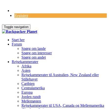
Log Ind
Registrer
Toggle navigation
Start her
Forum
Spørg om lande
Spørg om interesser
Spørg om andet
Rejsekammerater
Afrika
Asien
Rejsekammerater til Australien, New Zealand eller
Stillehavet
Caribien
Centralamerika
Europa
Jorden rundt
Mellemøsten
Rejsekammerater til USA, Canada og Mellemamerika