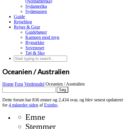
(Nordamerika)
Sydamerika
Sydøstasien
Guide
Rejseblog
Rejser & Gear
Guidebøger
Kampen mod myg
Rygsække
Soveposer
Tøj & Sko
Oceanien / Australien
Home
Fora
Verdensdel
Oceanien / Australien
Søg
efter:
Dette forum har 836 emner og 2,434 svar, og blev senest opdateret
for
4 måneder siden
af
Exinho
.
Emne
Stemmer