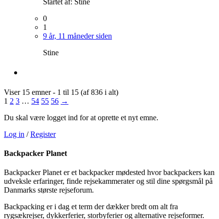
Startet af:
Stine
0
1
9 år, 11 måneder siden
Stine
Viser 15 emner - 1 til 15 (af 836 i alt)
1
2
3
…
54
55
56
→
Du skal være logget ind for at oprette et nyt emne.
Log in
/
Register
Backpacker Planet
Backpacker Planet er et backpacker mødested hvor backpackers kan
udveksle erfaringer, finde rejsekammerater og stil dine spørgsmål på
Danmarks største rejseforum.
Backpacking er i dag et term der dækker bredt om alt fra
rygsækrejser, dykkerferier, storbyferier og alternative rejseformer.