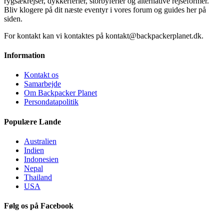
rygsækrejser, dykkerferier, storbyferier og alternative rejseformer.
Bliv klogere på dit næste eventyr i vores forum og guides her på
siden.
For kontakt kan vi kontaktes på kontakt@backpackerplanet.dk.
Information
Kontakt os
Samarbejde
Om Backpacker Planet
Persondatapolitik
Populære Lande
Australien
Indien
Indonesien
Nepal
Thailand
USA
Følg os på Facebook