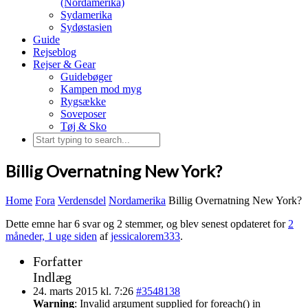
(Nordamerika)
Sydamerika
Sydøstasien
Guide
Rejseblog
Rejser & Gear
Guidebøger
Kampen mod myg
Rygsække
Soveposer
Tøj & Sko
Billig Overnatning New York?
Home
Fora
Verdensdel
Nordamerika
Billig Overnatning New York?
Dette emne har 6 svar og 2 stemmer, og blev senest opdateret for
2
måneder, 1 uge siden
af
jessicalorem333
.
Forfatter
Indlæg
24. marts 2015 kl. 7:26
#3548138
Warning
: Invalid argument supplied for foreach() in