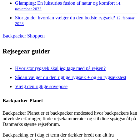
Glamping: En luksuriøs fusion af natur og komfort
14.
november 2023
Stor guide: hvordan vælger du den bedste rygsæk?
12. februar
2023
Backpacker Shoppen
Rejsegear guider
Hvor stor rygsæk skal jeg tage med på rejsen?
Sådan vælger du den rigtige rygsæk + og en rygsækstest
Vælg den rigtige sovepose
Backpacker Planet
Backpacker Planet er et backpacker mødested hvor backpackers kan
udveksle erfaringer, finde rejsekammerater og stil dine spørgsmål på
Danmarks største rejseforum.
Backpacking er i dag et term der dækker bredt om alt fra