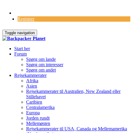
Log Ind
Registrer
Toggle navigation
Start her
Forum
Spørg om lande
Spørg om interesser
Spørg om andet
Rejsekammerater
Afrika
Asien
Rejsekammerater til Australien, New Zealand eller
Stillehavet
Caribien
Centralamerika
Europa
Jorden rundt
Mellemøsten
Rejsekammerater til USA, Canada og Mellemamerika