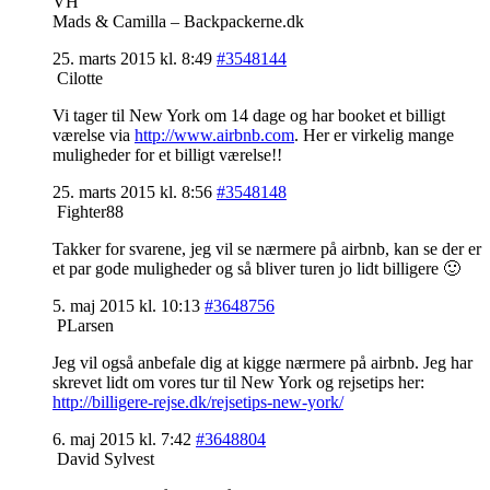
VH
Mads & Camilla – Backpackerne.dk
25. marts 2015 kl. 8:49
#3548144
Cilotte
Vi tager til New York om 14 dage og har booket et billigt
værelse via
http://www.airbnb.com
. Her er virkelig mange
muligheder for et billigt værelse!!
25. marts 2015 kl. 8:56
#3548148
Fighter88
Takker for svarene, jeg vil se nærmere på airbnb, kan se der er
et par gode muligheder og så bliver turen jo lidt billigere 🙂
5. maj 2015 kl. 10:13
#3648756
PLarsen
Jeg vil også anbefale dig at kigge nærmere på airbnb. Jeg har
skrevet lidt om vores tur til New York og rejsetips her:
http://billigere-rejse.dk/rejsetips-new-york/
6. maj 2015 kl. 7:42
#3648804
David Sylvest