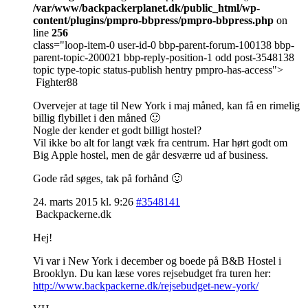
/var/www/backpackerplanet.dk/public_html/wp-
content/plugins/pmpro-bbpress/pmpro-bbpress.php
on
line
256
class="loop-item-0 user-id-0 bbp-parent-forum-100138 bbp-
parent-topic-200021 bbp-reply-position-1 odd post-3548138
topic type-topic status-publish hentry pmpro-has-access">
Fighter88
Overvejer at tage til New York i maj måned, kan få en rimelig
billig flybillet i den måned 🙂
Nogle der kender et godt billigt hostel?
Vil ikke bo alt for langt væk fra centrum. Har hørt godt om
Big Apple hostel, men de går desværre ud af business.
Gode råd søges, tak på forhånd 🙂
24. marts 2015 kl. 9:26
#3548141
Backpackerne.dk
Hej!
Vi var i New York i december og boede på B&B Hostel i
Brooklyn. Du kan læse vores rejsebudget fra turen her:
http://www.backpackerne.dk/rejsebudget-new-york/