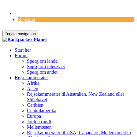
Log Ind
Registrer
Toggle navigation
Start her
Forum
Spørg om lande
Spørg om interesser
Spørg om andet
Rejsekammerater
Afrika
Asien
Rejsekammerater til Australien, New Zealand eller
Stillehavet
Caribien
Centralamerika
Europa
Jorden rundt
Mellemøsten
Rejsekammerater til USA, Canada og Mellemamerika