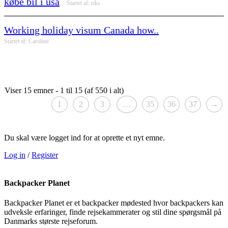
købe bil i usa
Startet af:
riks
Working holiday visum Canada how..
Startet af:
Caroline
Viser 15 emner - 1 til 15 (af 550 i alt)
1
2
3
…
35
36
37
→
Du skal være logget ind for at oprette et nyt emne.
Log in
/
Register
Backpacker Planet
Backpacker Planet er et backpacker mødested hvor backpackers kan
udveksle erfaringer, finde rejsekammerater og stil dine spørgsmål på
Danmarks største rejseforum.