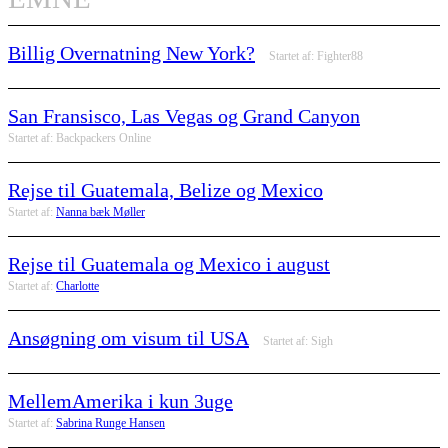
Billig Overnatning New York?
Startet af:
Fighter88
San Fransisco, Las Vegas og Grand Canyon
Startet af:
Backpackers Online
Rejse til Guatemala, Belize og Mexico
Startet af:
Nanna bæk Møller
Rejse til Guatemala og Mexico i august
Startet af:
Charlotte
Ansøgning om visum til USA
Startet af:
Sigh
MellemAmerika i kun 3uge
Startet af:
Sabrina Runge Hansen