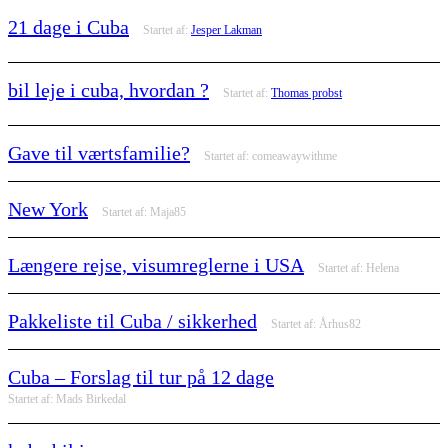
21 dage i Cuba
Startet af:
Jesper Lakman
bil leje i cuba, hvordan ?
Startet af:
Thomas probst
Gave til værtsfamilie?
Startet af:
comeawaywithme
New York
Startet af:
Maja85
Længere rejse, visumreglerne i USA
Startet af:
Helena
Pakkeliste til Cuba / sikkerhed
Startet af:
Århus82
Cuba – Forslag til tur på 12 dage
Startet af:
Mads Birkedal