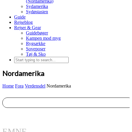
(Nordamerika)
Sydamerika
Sydøstasien
Guide
Rejseblog
Rejser & Gear
Guidebøger
Kampen mod myg
Rygsække
Soveposer
Tøj & Sko
Nordamerika
Home
Fora
Verdensdel
Nordamerika
EMNE